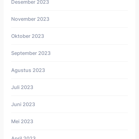
Desember 2023
November 2023
Oktober 2023
September 2023
Agustus 2023
Juli 2023
Juni 2023
Mei 2023
April 2023