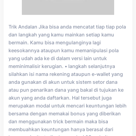
Trik Andalan Jika bisa anda mencatat tiap tiap pola
dan langkah yang kamu mainkan setiap kamu
bermain. Kamu bisa mengulanginya lagi
keesokannya ataupun kamu memanipulasi pola
yang udah ada ke di dalam versi lain untuk
meminimalisir kerugian. • langkah selanjutnya
silahkan isi nama rekening ataupun e-wallet yang
anda gunakan di akun untuk sistem setor dana
atau pun penarikan dana yang bakal di tujukan ke
akun yang anda daftarkan. Hal tersebut juga
merupakan modal untuk mencari keuntungan lebih
bersama dengan memakai bonus yang diberikan
dan menggunakan trick bermain maka bisa
membuahkan keuntungan hanya berasal dari