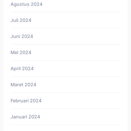
Agustus 2024
Juli 2024
Juni 2024
Mei 2024
April 2024
Maret 2024
Februari 2024
Januari 2024