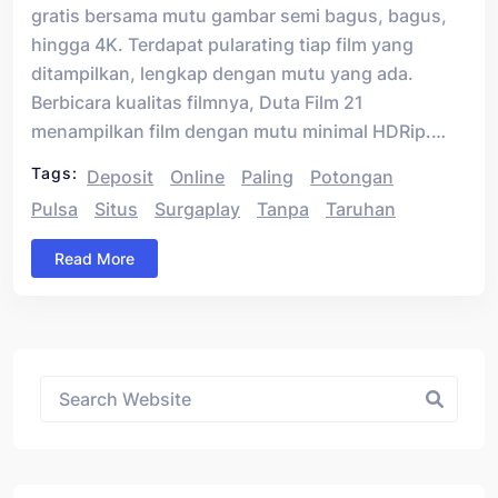
gratis bersama mutu gambar semi bagus, bagus,
hingga 4K. Terdapat pularating tiap film yang
ditampilkan, lengkap dengan mutu yang ada.
Berbicara kualitas filmnya, Duta Film 21
menampilkan film dengan mutu minimal HDRip.…
Tags:
Deposit
Online
Paling
Potongan
Pulsa
Situs
Surgaplay
Tanpa
Taruhan
Read More
Asides