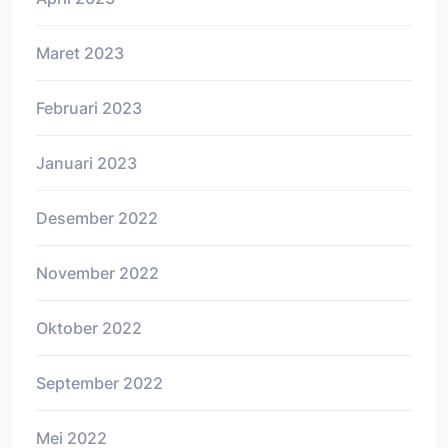
Maret 2023
Februari 2023
Januari 2023
Desember 2022
November 2022
Oktober 2022
September 2022
Mei 2022