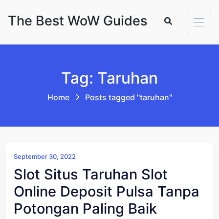
Skip to content
The Best WoW Guides
Tag: Taruhan
Home
Posts tagged "taruhan"
September 30, 2022
Slot Situs Taruhan Slot
Online Deposit Pulsa Tanpa
Potongan Paling Baik