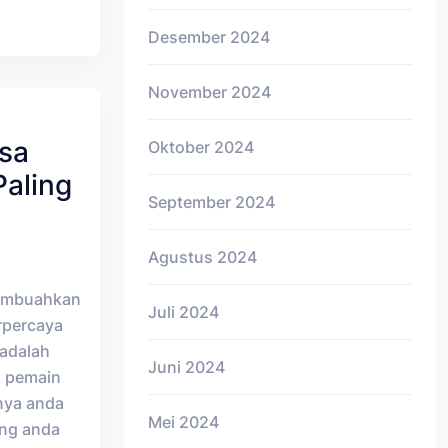
Desember 2024
November 2024
lsa
Oktober 2024
aling
September 2024
Agustus 2024
membuahkan
Juli 2024
rpercaya
 adalah
Juni 2024
k pemain
nya anda
Mei 2024
ang anda