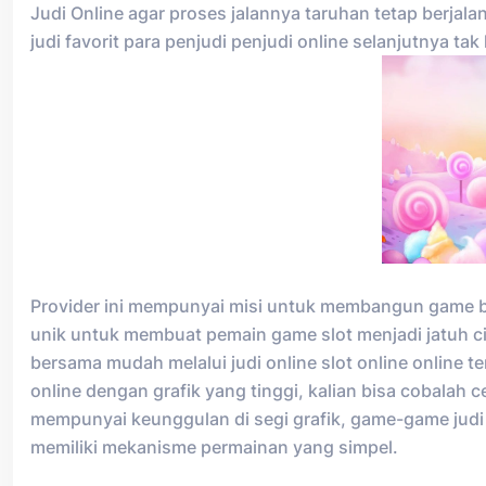
Judi Online agar proses jalannya taruhan tetap berjal
judi favorit para penjudi penjudi online selanjutnya tak
Provider ini mempunyai misi untuk membangun game ber
unik untuk membuat pemain game slot menjadi jatuh c
bersama mudah melalui judi online slot online online 
online dengan grafik yang tinggi, kalian bisa cobalah
mempunyai keunggulan di segi grafik, game-game judi
memiliki mekanisme permainan yang simpel.