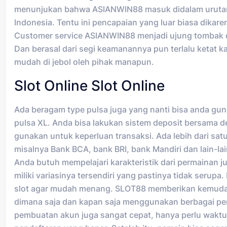
menunjukan bahwa ASIANWIN88 masuk didalam urutan 10 
Indonesia. Tentu ini pencapaian yang luar biasa dik
Customer service ASIANWIN88 menjadi ujung tombak d
Dan berasal dari segi keamanannya pun terlalu ketat k
mudah di jebol oleh pihak manapun.
Slot Online Slot Online
Ada beragam type pulsa juga yang nanti bisa anda gun
pulsa XL. Anda bisa lakukan sistem deposit bersama 
gunakan untuk keperluan transaksi. Ada lebih dari s
misalnya Bank BCA, bank BRI, bank Mandiri dan lain-lai
Anda butuh mempelajari karakteristik dari permainan ju
miliki variasinya tersendiri yang pastinya tidak serupa
slot agar mudah menang. SLOT88 memberikan kemudaha
dimana saja dan kapan saja menggunakan berbagai per
pembuatan akun juga sangat cepat, hanya perlu waktu 