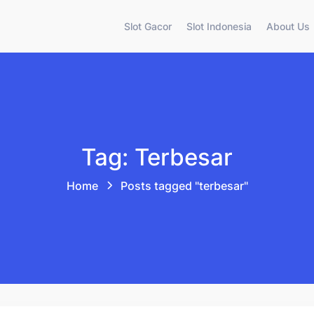
Slot Gacor
Slot Indonesia
About Us
Tag: Terbesar
Home
Posts tagged "terbesar"