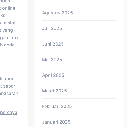
mberi
 online
Agustus 2025
ksi
ain slot
Juli 2025
t yang
gan info
Juni 2025
ah anda
Mei 2025
April 2025
alaupun
ak sabar
Maret 2025
erkisaran
Februari 2025
rpercaya
Januari 2025