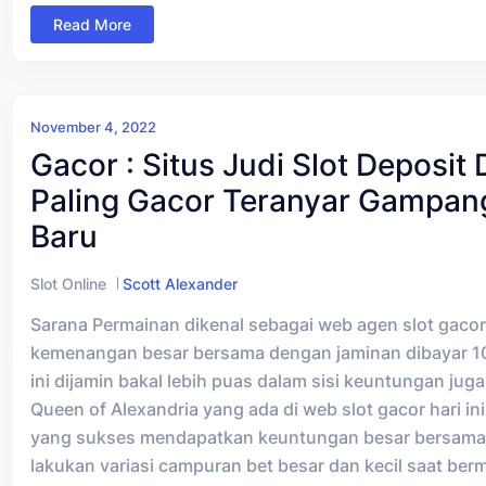
Read More
November 4, 2022
Gacor : Situs Judi Slot Deposit
Paling Gacor Teranyar Gampang
Baru
Slot Online
Scott Alexander
Sarana Permainan dikenal sebagai web agen slot gaco
kemenangan besar bersama dengan jaminan dibayar 100
ini dijamin bakal lebih puas dalam sisi keuntungan jug
Queen of Alexandria yang ada di web slot gacor hari i
yang sukses mendapatkan keuntungan besar bersama d
lakukan variasi campuran bet besar dan kecil saat be