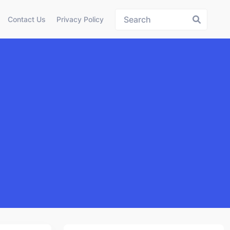
Contact Us
Privacy Policy