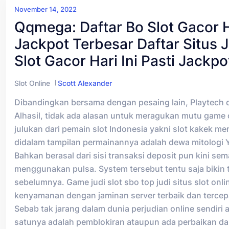
November 14, 2022
Qqmega: Daftar Bo Slot Gacor 
Jackpot Terbesar Daftar Situs 
Slot Gacor Hari Ini Pasti Jackpo
Slot Online
Scott Alexander
Dibandingkan bersama dengan pesaing lain, Playtech d
Alhasil, tidak ada alasan untuk meragukan mutu game 
julukan dari pemain slot Indonesia yakni slot kakek me
didalam tampilan permainannya adalah dewa mitologi 
Bahkan berasal dari sisi transaksi deposit pun kini s
menggunakan pulsa. System tersebut tentu saja bikin t
sebelumnya. Game judi slot sbo top judi situs slot on
kenyamanan dengan jaminan server terbaik dan tercep
Sebab tak jarang dalam dunia perjudian online sendiri 
satunya adalah pemblokiran ataupun ada perbaikan dalam