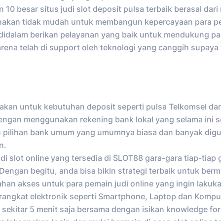
besar situs judi slot deposit pulsa terbaik berasal dari
arenakan tidak mudah untuk membangun kepercayaan para p
idalam berikan pelayanan yang baik untuk mendukung pa
arena telah di support oleh teknologi yang canggih supaya 
akan untuk kebutuhan deposit seperti pulsa Telkomsel da
dengan menggunakan rekening bank lokal yang selama ini s
atu pilihan bank umum yang umumnya biasa dan banyak dig
n.
di slot online yang tersedia di SLOT88 gara-gara tiap-tiap 
. Dengan begitu, anda bisa bikin strategi terbaik untuk ber
n akses untuk para pemain judi online yang ingin lakuk
angkat elektronik seperti Smartphone, Laptop dan Kompu
sekitar 5 menit saja bersama dengan isikan knowledge for