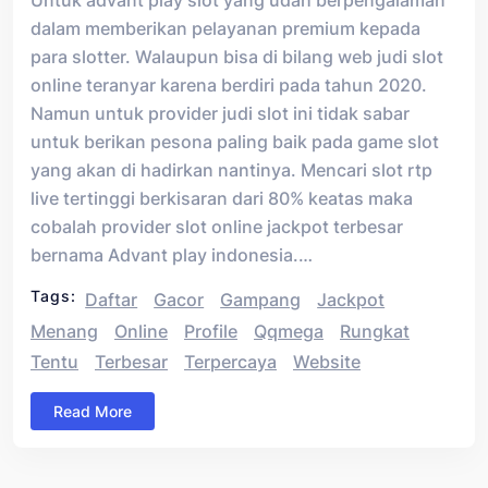
dalam memberikan pelayanan premium kepada
para slotter. Walaupun bisa di bilang web judi slot
online teranyar karena berdiri pada tahun 2020.
Namun untuk provider judi slot ini tidak sabar
untuk berikan pesona paling baik pada game slot
yang akan di hadirkan nantinya. Mencari slot rtp
live tertinggi berkisaran dari 80% keatas maka
cobalah provider slot online jackpot terbesar
bernama Advant play indonesia.…
Tags:
Daftar
Gacor
Gampang
Jackpot
Menang
Online
Profile
Qqmega
Rungkat
Tentu
Terbesar
Terpercaya
Website
Read More