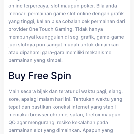
online terpercaya, slot maupun poker. Bila anda
mencari permainan game slot online dengan grafik
yang tinggi, kalian bisa cobalah cek permainan dari
provider One Touch Gaming. Tidak hanya
mempunyai keunggulan di segi grafik, game-game
judi slotnya pun sangat mudah untuk dimainkan
atau dipahami gara-gara memiliki mekanisme
permainan yang simpel.
Buy Free Spin
Main secara bijak dan teratur di waktu pagi, siang,
sore, apalagi malam hari ini. Tentukan waktu yang
tepat dan pastikan koneksi internet yang stabil
memakai browser chrome, safari, firefox maupun
QQ agar mengurangi resiko kekalahan pada
permainan slot yang dimainkan. Apapun yang