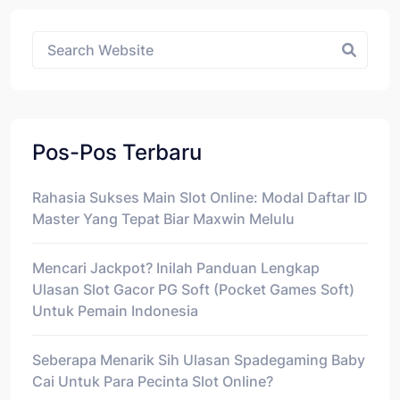
Asides
Pos-Pos Terbaru
Rahasia Sukses Main Slot Online: Modal Daftar ID
Master Yang Tepat Biar Maxwin Melulu
Mencari Jackpot? Inilah Panduan Lengkap
Ulasan Slot Gacor PG Soft (Pocket Games Soft)
Untuk Pemain Indonesia
Seberapa Menarik Sih Ulasan Spadegaming Baby
Cai Untuk Para Pecinta Slot Online?