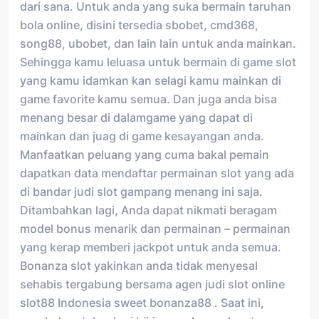
dari sana. Untuk anda yang suka bermain taruhan
bola online, disini tersedia sbobet, cmd368,
song88, ubobet, dan lain lain untuk anda mainkan.
Sehingga kamu leluasa untuk bermain di game slot
yang kamu idamkan kan selagi kamu mainkan di
game favorite kamu semua. Dan juga anda bisa
menang besar di dalamgame yang dapat di
mainkan dan juag di game kesayangan anda.
Manfaatkan peluang yang cuma bakal pemain
dapatkan data mendaftar permainan slot yang ada
di bandar judi slot gampang menang ini saja.
Ditambahkan lagi, Anda dapat nikmati beragam
model bonus menarik dan permainan – permainan
yang kerap memberi jackpot untuk anda semua.
Bonanza slot yakinkan anda tidak menyesal
sehabis tergabung bersama agen judi slot online
slot88 Indonesia sweet bonanza88 . Saat ini,