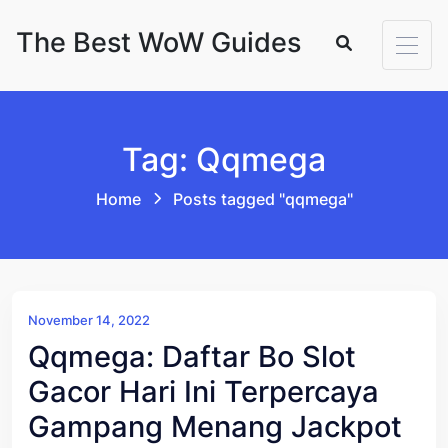
Skip to content
The Best WoW Guides
Tag: Qqmega
Home
Posts tagged "qqmega"
November 14, 2022
Qqmega: Daftar Bo Slot
Gacor Hari Ini Terpercaya
Gampang Menang Jackpot