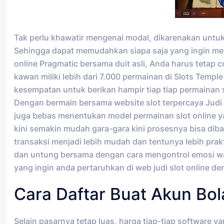
Tak perlu khawatir mengenai modal, dikarenakan untuk 
Sehingga dapat memudahkan siapa saja yang ingin me
online Pragmatic bersama duit asli, Anda harus tetap
kawan miliki lebih dari 7.000 permainan di Slots Temp
kesempatan untuk berikan hampir tiap tiap permainan s
Dengan bermain bersama website slot terpercaya Judi
juga bebas menentukan model permainan slot online yan
kini semakin mudah gara-gara kini prosesnya bisa di
transaksi menjadi lebih mudah dan tentunya lebih prak
dan untung bersama dengan cara mengontrol emosi wak
yang ingin anda pertaruhkan di web judi slot online
Cara Daftar Buat Akun Bol
Selain pasarnya tetap luas, harga tiap-tiap software 