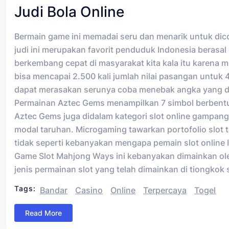
Judi Bola Online
Bermain game ini memadai seru dan menarik untuk dicob
judi ini merupakan favorit penduduk Indonesia berasal 
berkembang cepat di masyarakat kita kala itu karena
bisa mencapai 2.500 kali jumlah nilai pasangan untuk 
dapat merasakan serunya coba menebak angka yang dapa
Permainan Aztec Gems menampilkan 7 simbol berbentuk 
Aztec Gems juga didalam kategori slot online gampan
modal taruhan. Microgaming tawarkan portofolio slot t
tidak seperti kebanyakan mengapa pemain slot online I
Game Slot Mahjong Ways ini kebanyakan dimainkan ol
jenis permainan slot yang telah dimainkan di tiongkok
Tags:
Bandar
Casino
Online
Terpercaya
Togel
Read More