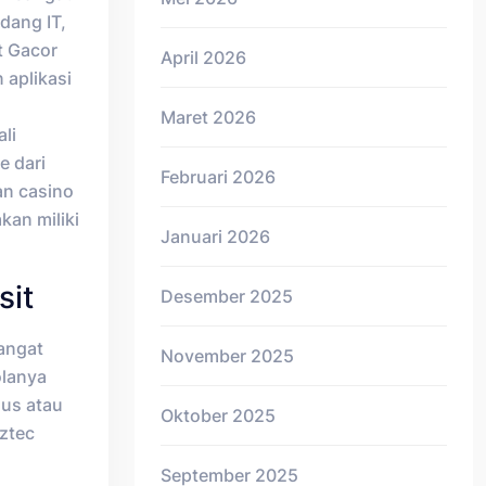
dang IT,
t Gacor
April 2026
 aplikasi
Maret 2026
li
e dari
Februari 2026
an casino
kan miliki
Januari 2026
sit
Desember 2025
sangat
November 2025
olanya
nus atau
Oktober 2025
Aztec
September 2025