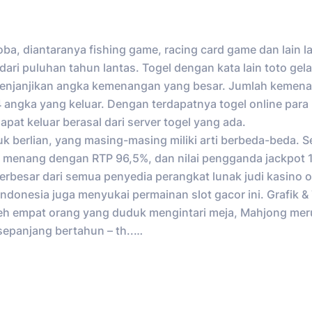
a, diantaranya fishing game, racing card game dan lain la
dari puluhan tahun lantas. Togel dengan kata lain toto gel
 menjanjikan angka kemenangan yang besar. Jumlah kemen
4 angka yang keluar. Dengan terdapatnya togel online para
t keluar berasal dari server togel yang ada.
berlian, yang masing-masing miliki arti berbeda-beda. Sel
g menang dengan RTP 96,5%, dan nilai pengganda jackpot 1
erbesar dari semua penyedia perangkat lunak judi kasino on
ndonesia juga menyukai permainan slot gacor ini. Grafik 
eh empat orang yang duduk mengintari meja, Mahjong me
 sepanjang bertahun – th..…