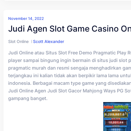
November 14, 2022
Judi Agen Slot Game Casino On
Slot Online
Scott Alexander
Judi Online atau Situs Slot Free Demo Pragmatic Play
player sampai bingung ingin bermain di situs judi slot 
pragmatic murah dan resmi sengaja menghadirkan game 
terjangkau ini kalian tidak akan berpikir lama lama un
indonesia. Berbagai macam type game yang disediakan p
Judi Online Agen Judi Slot Gacor Mahjong Ways PG So
gampang banget.