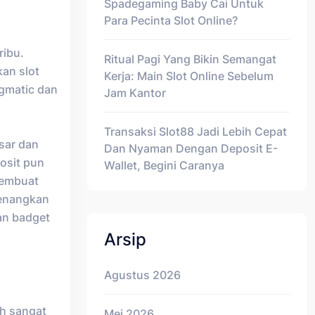
Spadegaming Baby Cai Untuk
Para Pecinta Slot Online?
ribu.
Ritual Pagi Yang Bikin Semangat
an slot
Kerja: Main Slot Online Sebelum
agmatic dan
Jam Kantor
Transaksi Slot88 Jadi Lebih Cepat
sar dan
Dan Nyaman Dengan Deposit E-
osit pun
Wallet, Begini Caranya
membuat
yenangkan
an badget
Arsip
Agustus 2026
ih sangat
Mei 2026