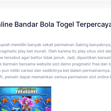
line Bandar Bola Togel Terpercay
 Rupiah memiliki banyak sekali permainan.Saking banyaknya
pragmatic play bet murah. Oleh karena itu play situs slot d
tersebut agar bettor tidak jenuh. Jadi, dipastikan bersa
tuk bermain bersama website slot demo pragmatic free dan t
un miliki variasi dan sedikitnya bet dalam permainannya. 
ft, pemain dapat memainkan semua permainan slot online