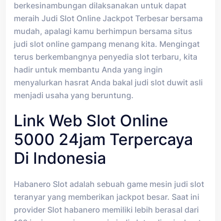
berkesinambungan dilaksanakan untuk dapat
meraih Judi Slot Online Jackpot Terbesar bersama
mudah, apalagi kamu berhimpun bersama situs
judi slot online gampang menang kita. Mengingat
terus berkembangnya penyedia slot terbaru, kita
hadir untuk membantu Anda yang ingin
menyalurkan hasrat Anda bakal judi slot duwit asli
menjadi usaha yang beruntung.
Link Web Slot Online
5000 24jam Terpercaya
Di Indonesia
Habanero Slot adalah sebuah game mesin judi slot
teranyar yang memberikan jackpot besar. Saat ini
provider Slot habanero memiliki lebih berasal dari