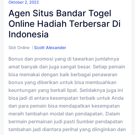
Oktober 2, 2022
Agen Situs Bandar Togel
Online Hadiah Terbersar Di
Indonesia
Slot Online
Scott Alexander
Bonus dan promosi yang di tawarkan jumlahnya
amat banyak dan juga sangat besar. Setiap pemain
bisa memakai dengan baik berbagai penawaran
bonus yang diberikan untuk bisa membuahkan
keuntungan yang berkali lipat. Setidaknya juga ini
bisa jadi di antara kesempatan terbaik untuk Anda
dan para pemain bisa mendapatkan kesempatan
meraih tambahan modal dan pendapatan. Dalam
bermain permainan judi pasti Sumber pendapatan
tambahan jadi diantara perihal yang diinginkan dan