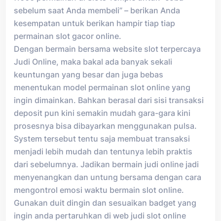
sebelum saat Anda membeli” – berikan Anda
kesempatan untuk berikan hampir tiap tiap
permainan slot gacor online.
Dengan bermain bersama website slot terpercaya
Judi Online, maka bakal ada banyak sekali
keuntungan yang besar dan juga bebas
menentukan model permainan slot online yang
ingin dimainkan. Bahkan berasal dari sisi transaksi
deposit pun kini semakin mudah gara-gara kini
prosesnya bisa dibayarkan menggunakan pulsa.
System tersebut tentu saja membuat transaksi
menjadi lebih mudah dan tentunya lebih praktis
dari sebelumnya. Jadikan bermain judi online jadi
menyenangkan dan untung bersama dengan cara
mengontrol emosi waktu bermain slot online.
Gunakan duit dingin dan sesuaikan badget yang
ingin anda pertaruhkan di web judi slot online