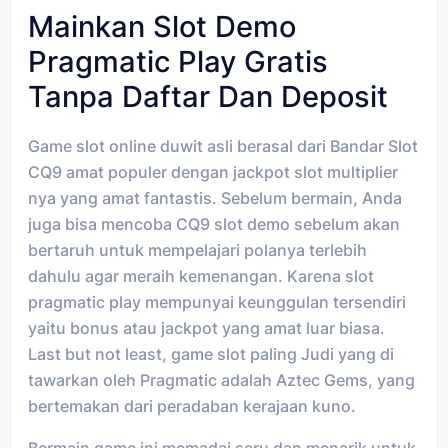
Mainkan Slot Demo
Pragmatic Play Gratis
Tanpa Daftar Dan Deposit
Game slot online duwit asli berasal dari Bandar Slot
CQ9 amat populer dengan jackpot slot multiplier
nya yang amat fantastis. Sebelum bermain, Anda
juga bisa mencoba CQ9 slot demo sebelum akan
bertaruh untuk mempelajari polanya terlebih
dahulu agar meraih kemenangan. Karena slot
pragmatic play mempunyai keunggulan tersendiri
yaitu bonus atau jackpot yang amat luar biasa.
Last but not least, game slot paling Judi yang di
tawarkan oleh Pragmatic adalah Aztec Gems, yang
bertemakan dari peradaban kerajaan kuno.
Bermain game ini memadai seru dan menarik untuk