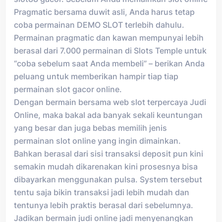
Pragmatic bersama duwit asli, Anda harus tetap
coba permainan DEMO SLOT terlebih dahulu.
Permainan pragmatic dan kawan mempunyai lebih
berasal dari 7.000 permainan di Slots Temple untuk
“coba sebelum saat Anda membeli” – berikan Anda
peluang untuk memberikan hampir tiap tiap
permainan slot gacor online.
Dengan bermain bersama web slot terpercaya Judi
Online, maka bakal ada banyak sekali keuntungan
yang besar dan juga bebas memilih jenis
permainan slot online yang ingin dimainkan.
Bahkan berasal dari sisi transaksi deposit pun kini
semakin mudah dikarenakan kini prosesnya bisa
dibayarkan menggunakan pulsa. System tersebut
tentu saja bikin transaksi jadi lebih mudah dan
tentunya lebih praktis berasal dari sebelumnya.
Jadikan bermain judi online jadi menyenangkan