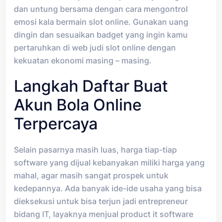
dan untung bersama dengan cara mengontrol
emosi kala bermain slot online. Gunakan uang
dingin dan sesuaikan badget yang ingin kamu
pertaruhkan di web judi slot online dengan
kekuatan ekonomi masing – masing.
Langkah Daftar Buat
Akun Bola Online
Terpercaya
Selain pasarnya masih luas, harga tiap-tiap
software yang dijual kebanyakan miliki harga yang
mahal, agar masih sangat prospek untuk
kedepannya. Ada banyak ide-ide usaha yang bisa
dieksekusi untuk bisa terjun jadi entrepreneur
bidang IT, layaknya menjual product it software