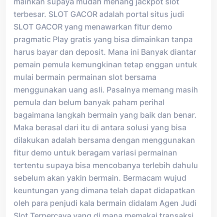
mainkan supaya mudah menang jackpot slot
terbesar. SLOT GACOR adalah portal situs judi
SLOT GACOR yang menawarkan fitur demo
pragmatic Play gratis yang bisa dimainkan tanpa
harus bayar dan deposit. Mana ini Banyak diantar
pemain pemula kemungkinan tetap enggan untuk
mulai bermain permainan slot bersama
menggunakan uang asli. Pasalnya memang masih
pemula dan belum banyak paham perihal
bagaimana langkah bermain yang baik dan benar.
Maka berasal dari itu di antara solusi yang bisa
dilakukan adalah bersama dengan menggunakan
fitur demo untuk beragam variasi permainan
tertentu supaya bisa mencobanya terlebih dahulu
sebelum akan yakin bermain. Bermacam wujud
keuntungan yang dimana telah dapat didapatkan
oleh para penjudi kala bermain didalam Agen Judi
Slot Terpercaya yang di mana memakai transaksi