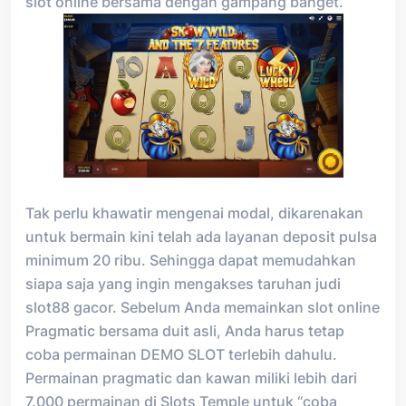
slot online bersama dengan gampang banget.
Tak perlu khawatir mengenai modal, dikarenakan
untuk bermain kini telah ada layanan deposit pulsa
minimum 20 ribu. Sehingga dapat memudahkan
siapa saja yang ingin mengakses taruhan judi
slot88 gacor. Sebelum Anda memainkan slot online
Pragmatic bersama duit asli, Anda harus tetap
coba permainan DEMO SLOT terlebih dahulu.
Permainan pragmatic dan kawan miliki lebih dari
7.000 permainan di Slots Temple untuk “coba