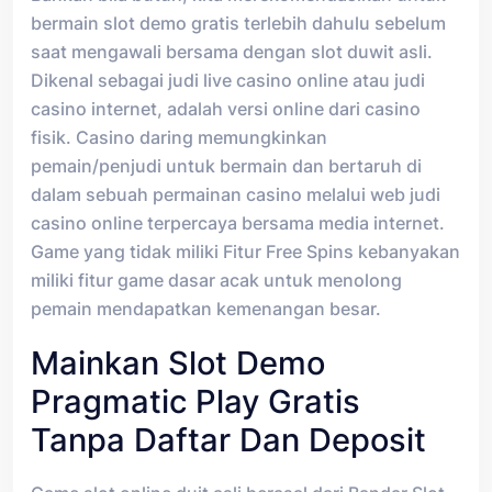
bermain slot demo gratis terlebih dahulu sebelum
saat mengawali bersama dengan slot duwit asli.
Dikenal sebagai judi live casino online atau judi
casino internet, adalah versi online dari casino
fisik. Casino daring memungkinkan
pemain/penjudi untuk bermain dan bertaruh di
dalam sebuah permainan casino melalui web judi
casino online terpercaya bersama media internet.
Game yang tidak miliki Fitur Free Spins kebanyakan
miliki fitur game dasar acak untuk menolong
pemain mendapatkan kemenangan besar.
Mainkan Slot Demo
Pragmatic Play Gratis
Tanpa Daftar Dan Deposit