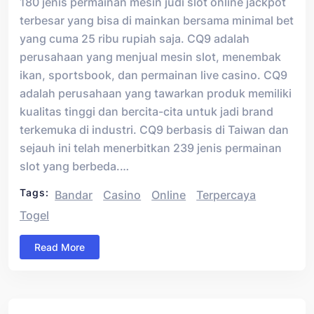
180 jenis permainan mesin judi slot online jackpot
terbesar yang bisa di mainkan bersama minimal bet
yang cuma 25 ribu rupiah saja. CQ9 adalah
perusahaan yang menjual mesin slot, menembak
ikan, sportsbook, dan permainan live casino. CQ9
adalah perusahaan yang tawarkan produk memiliki
kualitas tinggi dan bercita-cita untuk jadi brand
terkemuka di industri. CQ9 berbasis di Taiwan dan
sejauh ini telah menerbitkan 239 jenis permainan
slot yang berbeda.…
Tags:
Bandar
Casino
Online
Terpercaya
Togel
Read More