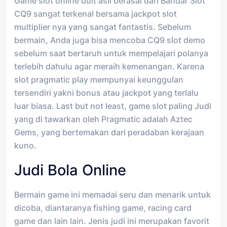
Game slot online duit asli berasal dari Bandar Slot
CQ9 sangat terkenal bersama jackpot slot
multiplier nya yang sangat fantastis. Sebelum
bermain, Anda juga bisa mencoba CQ9 slot demo
sebelum saat bertaruh untuk mempelajari polanya
terlebih dahulu agar meraih kemenangan. Karena
slot pragmatic play mempunyai keunggulan
tersendiri yakni bonus atau jackpot yang terlalu
luar biasa. Last but not least, game slot paling Judi
yang di tawarkan oleh Pragmatic adalah Aztec
Gems, yang bertemakan dari peradaban kerajaan
kuno.
Judi Bola Online
Bermain game ini memadai seru dan menarik untuk
dicoba, diantaranya fishing game, racing card
game dan lain lain. Jenis judi ini merupakan favorit