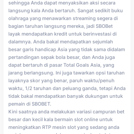
sehingga Anda dapat menyaksikan aksi secara
langsung kala Anda bertaruh. Sangat sedikit buku
olahraga yang menawarkan streaming segera di
bagian taruhan langsung mereka, jadi SBOBet
layak mendapatkan kredit untuk berinvestasi di
dalamnya. Anda bakal mendapatkan sejumlah
besar garis handicap Asia yang tidak sama didalam
pertandingan sepak bola besar, dan Anda juga
dapat bertaruh di pasar Total Goals Asia, yang
jarang berlangsung. Ini juga tawarkan opsi taruhan
layaknya skor yang benar, paruh waktu/penuh
waktu, 1/2 taruhan dan peluang ganda, tetapi Anda
tidak bakal mendapatkan banyak dukungan untuk
pemain di SBOBET.
Kini saatnya anda melakukan variasi campuran bet
besar dan kecil kala bermain slot online untuk
meningkatkan RTP mesin slot yang sedang anda