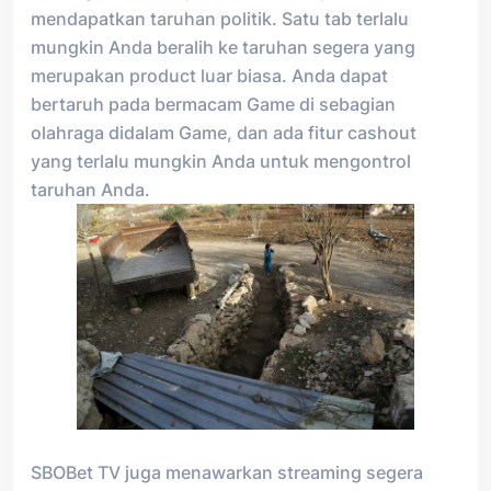
mendapatkan taruhan politik. Satu tab terlalu
mungkin Anda beralih ke taruhan segera yang
merupakan product luar biasa. Anda dapat
bertaruh pada bermacam Game di sebagian
olahraga didalam Game, dan ada fitur cashout
yang terlalu mungkin Anda untuk mengontrol
taruhan Anda.
SBOBet TV juga menawarkan streaming segera