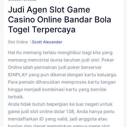
Judi Agen Slot Game
Casino Online Bandar Bola
Togel Terpercaya
Slot Online
Scott Alexander
Hal itu memang terlalu menghibur bagi kita yang
memang mencintai dunia taruhan judi slot. Poker
Online ialah permainan judi poker berserver
IDNPLAY yang pun dikenal dengan kartu keluarga.
Para pemain diharuskan memproses kartu tangan
hingga menjadi kombinasi kartu yang bernilai
terbaik.
Anda tidak butuh bepergian ke luar negeri untuk
game judi slot online dolar 138, Anda hanya perlu
mendaftarkan ID yang valid, jadi anggota atau
bagian dan dapat memainkan semua game slot