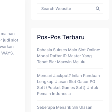
Asides
ermainan
Pos-Pos Terbaru
 judi slot
awarkan
Rahasia Sukses Main Slot Online:
G WAYS.
Modal Daftar ID Master Yang
Tepat Biar Maxwin Melulu
Mencari Jackpot? Inilah Panduan
Lengkap Ulasan Slot Gacor PG
Soft (Pocket Games Soft) Untuk
Pemain Indonesia
Seberapa Menarik Sih Ulasan