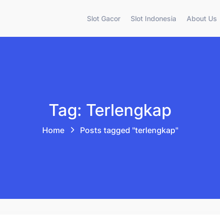
Slot Gacor
Slot Indonesia
About Us
Tag: Terlengkap
Home
Posts tagged "terlengkap"