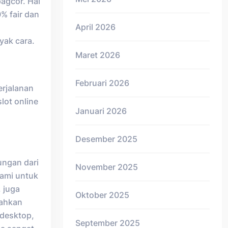
pagcor. Hal
% fаіr dan
April 2026
уаk саrа.
Maret 2026
Februari 2026
erjalanan
lot online
Januari 2026
Desember 2025
ungan dari
November 2025
kami untuk
 juga
Oktober 2025
uahkan
 desktop,
September 2025