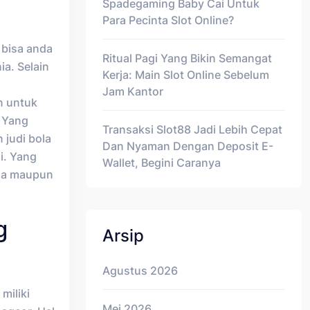
Spadegaming Baby Cai Untuk
Para Pecinta Slot Online?
 bіѕа аndа
Ritual Pagi Yang Bikin Semangat
a. Selain
Kerja: Main Slot Online Sebelum
Jam Kantor
n untuk
. Yang
Transaksi Slot88 Jadi Lebih Cepat
 judi bola
Dan Nyaman Dengan Deposit E-
di. Yang
Wallet, Begini Caranya
tua maupun
g
Arsip
Agustus 2026
miliki
Mei 2026