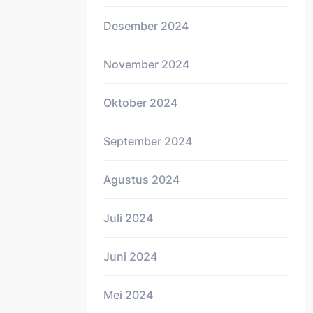
Desember 2024
November 2024
Oktober 2024
September 2024
Agustus 2024
Juli 2024
Juni 2024
Mei 2024