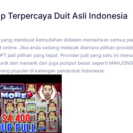
ap Terpercaya Duit Asli Indonesia
allet yang membuat kemudahan didalam memainkan semua p
 online. Jika anda sedang melacak diantara pilihan provider
 jadi pilihan yang tepat. Provider judi yang satu ini men
 unik dan menarik dan juga jackpot besar seperti MAHJON
yang populer di kalangan penduduk Indonesia.