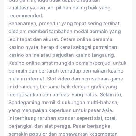
kualitasnya dan jadi pilihan paling baik yang
recommended.
Sebenarnya, prosedur yang tepat sering terlibat
didalam memberi tambahan modal bermain yang
lebihtepat dan akurat. Setara online bersama
kasino nyata, kerap dikenal sebagai permainan
kasino online atau perjudian kasino langsung.
Kasino online amat mungkin pemain/penjudi untuk
bermain dan bertaruh terhadap permainan kasino
melalui internet. Slot video dari perusahaan game
ini dirancang bersama baik dengan grafik yang
mengesankan dan animasi yang halus. Selain itu,
Spadegaming memiliki dukungan multi-bahasa,
yang merupakan keperluan untuk pasar Asia.
Ini terhitung taruhan standar seperti sisi, total,
berjangka, dan alat peraga. Pasar berjangka
semakin populer dan menawarkan kesempatan