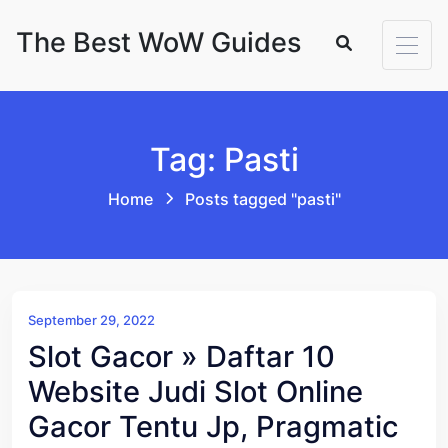
Skip to content
The Best WoW Guides
Tag: Pasti
Home
Posts tagged "pasti"
September 29, 2022
Slot Gacor » Daftar 10
Website Judi Slot Online
Gacor Tentu Jp, Pragmatic