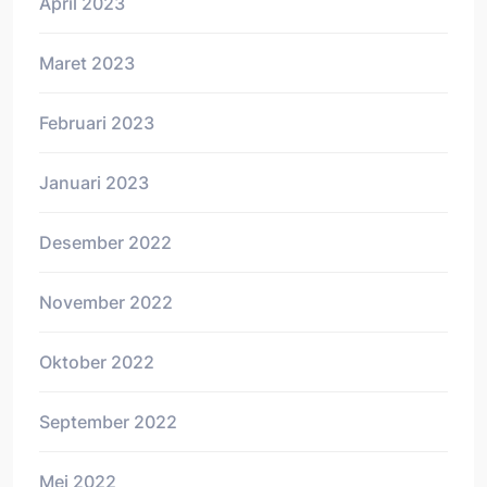
April 2023
Maret 2023
Februari 2023
Januari 2023
Desember 2022
November 2022
Oktober 2022
September 2022
Mei 2022