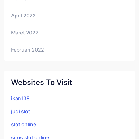
April 2022
Maret 2022
Februari 2022
Websites To Visit
ikan138
judi slot
slot online
situs slot online