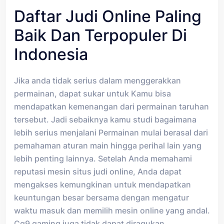
Daftar Judi Online Paling
Baik Dan Terpopuler Di
Indonesia
Jika anda tidak serius dalam menggerakkan
permainan, dapat sukar untuk Kamu bisa
mendapatkan kemenangan dari permainan taruhan
tersebut. Jadi sebaiknya kamu studi bagaimana
lebih serius menjalani Permainan mulai berasal dari
pemahaman aturan main hingga perihal lain yang
lebih penting lainnya. Setelah Anda memahami
reputasi mesin situs judi online, Anda dapat
mengakses kemungkinan untuk mendapatkan
keuntungan besar bersama dengan mengatur
waktu masuk dan memilih mesin online yang andal.
Cq9 gaming juga tidak dapat diragukan