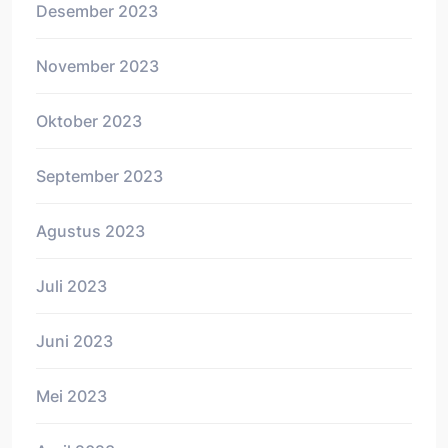
Desember 2023
November 2023
Oktober 2023
September 2023
Agustus 2023
Juli 2023
Juni 2023
Mei 2023