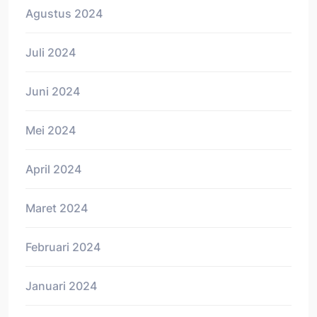
Agustus 2024
Juli 2024
Juni 2024
Mei 2024
April 2024
Maret 2024
Februari 2024
Januari 2024