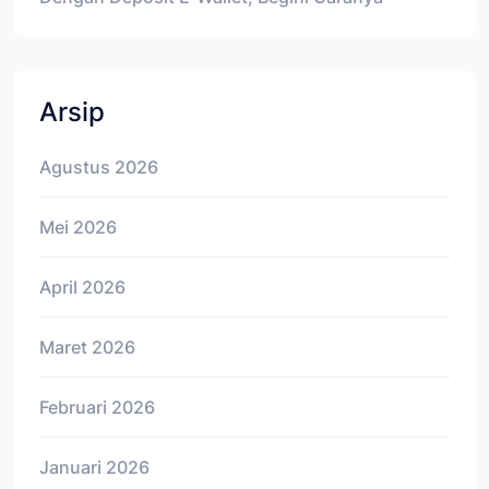
Arsip
Agustus 2026
Mei 2026
April 2026
Maret 2026
Februari 2026
Januari 2026