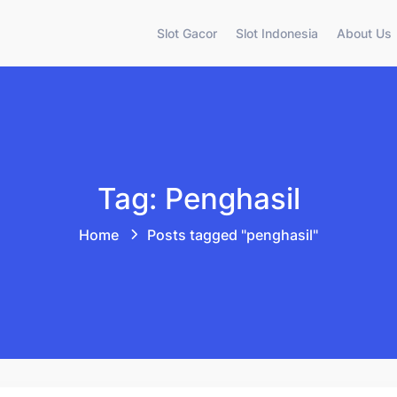
Slot Gacor
Slot Indonesia
About Us
Tag: Penghasil
Home
Posts tagged "penghasil"