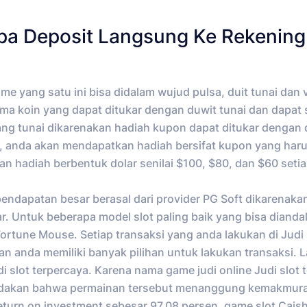
pa Deposit Langsung Ke Rekening
me yang satu ini bisa didalam wujud pulsa, duit tunai dan
ima koin yang dapat ditukar dengan duwit tunai dan dapat
ang tunai dikarenakan hadiah kupon dapat ditukar dengan 
an, anda akan mendapatkan hadiah bersifat kupon yang har
n hadiah berbentuk dolar senilai $100, $80, dan $60 seti
ndapatan besar berasal dari provider PG Soft dikarenakan
r. Untuk beberapa model slot paling baik yang bisa dianda
ortune Mouse. Setiap transaksi yang anda lakukan di Judi 
an anda memiliki banyak pilihan untuk lakukan transaksi. 
slot terpercaya. Karena nama game judi online Judi slot t
akan bahwa permainan tersebut menanggung kemakmura
urn on investment sebesar 97,08 persen, game slot Caish