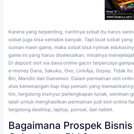
Karena yang terpenting, nantinya sobat itu harus ser
sobat juga bisa semakin banyak. Tapi buat sobat yang
cuman maen game, maka sobat bisa nyimak edukasinya
game ini yang harus diselesaikan, misalnya menejelaja
Di deposit slot via dana online gacor terpercaya gampa
e-money Dana, Sakuku, Ovo, LinkAja, Gopay. Tidak itu sa
Bni, Mandiri dan Danamon. Dalam permainan slot online
atas kemenangan tiap-tiap pemain yang memainkannya. 
tim, tergolong insinyur perlengkapan lunak, seniman 
ialah untuk menghasilkan permainan judi slot online f
tergolong desktop, laptop, ponsel, dan tablet.
Bagaimana Prospek Bisnis