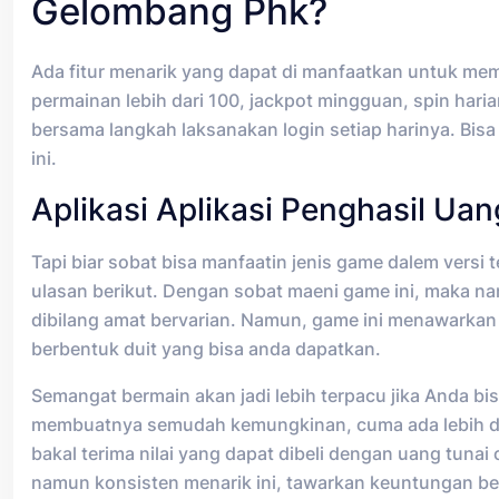
Gelombang Phk?
Ada fitur menarik yang dapat di manfaatkan untuk me
permainan lebih dari 100, jackpot mingguan, spin har
bersama langkah laksanakan login setiap harinya. Bis
ini.
Aplikasi Aplikasi Penghasil Ua
Tapi biar sobat bisa manfaatin jenis game dalem vers
ulasan berikut. Dengan sobat maeni game ini, maka na
dibilang amat bervarian. Namun, game ini menawarkan 
berbentuk duit yang bisa anda dapatkan.
Semangat bermain akan jadi lebih terpacu jika Anda b
membuatnya semudah kemungkinan, cuma ada lebih dari 
bakal terima nilai yang dapat dibeli dengan uang tuna
namun konsisten menarik ini, tawarkan keuntungan be