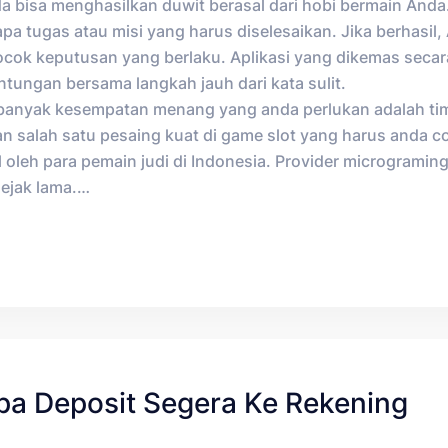
da bisa menghasilkan duwit berasal dari hobi bermain Anda
ugas atau misi yang harus diselesaikan. Jika berhasil,
cocok keputusan yang berlaku. Aplikasi yang dikemas secar
tungan bersama langkah jauh dari kata sulit.
 banyak kesempatan menang yang anda perlukan adalah ti
salah satu pesaing kuat di game slot yang harus anda c
 oleh para pemain judi di Indonesia. Provider microgramin
sejak lama.…
pa Deposit Segera Ke Rekening