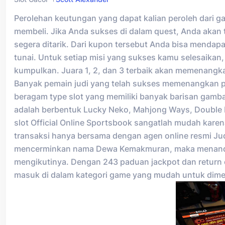
Perolehan keutungan yang dapat kalian peroleh dari ga
membeli. Jika Anda sukses di dalam quest, Anda akan 
segera ditarik. Dari kupon tersebut Anda bisa mendap
tunai. Untuk setiap misi yang sukses kamu selesaik
kumpulkan. Juara 1, 2, dan 3 terbaik akan memenangkan
Banyak pemain judi yang telah sukses memenangkan pen
beragam type slot yang memiliki banyak barisan gambar
adalah berbentuk Lucky Neko, Mahjong Ways, Double F
slot Official Online Sportsbook sangatlah mudah karen
transaksi hanya bersama dengan agen online resmi Judi 
mencerminkan nama Dewa Kemakmuran, maka menanda
mengikutinya. Dengan 243 paduan jackpot dan return o
masuk di dalam kategori game yang mudah untuk dim