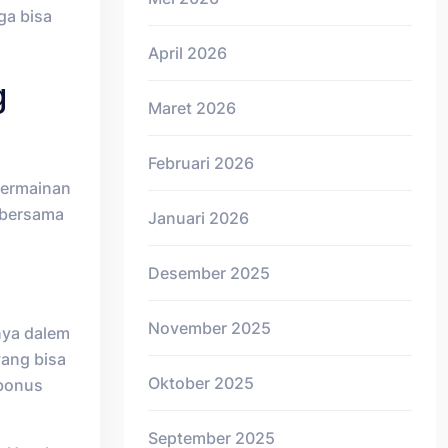
ga bisa
April 2026
g
Maret 2026
Februari 2026
permainan
h bersama
Januari 2026
Desember 2025
November 2025
nya dalem
yang bisa
Oktober 2025
 bonus
September 2025