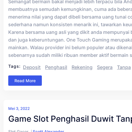
Semangat bermain bakal menjadi lebih terpacu bila An
membuatnya semudah kemungkinan, cuma ada beberapa t
menerima nilai yang dapat dibeli bersama uang tunai 
sederhana namun konsisten menarik ini, tawarkan keun
Karena bersama uang asli yang dikit anda mempunyai
dan juga keberuntungan. One Touch Gaming merupakan 
mainkan. Walau provider ini belum populer atau dikenal
sebenarnya sudah miliki ribuan member aktif bermain 
Tags:
Deposit
Penghasil
Rekening
Segera
Tanpa
Read More
Mei 3, 2022
Game Slot Penghasil Duwit Tan
Slot Gacor
Scott Alexander