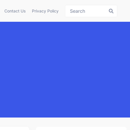
Contact Us
Privacy Policy