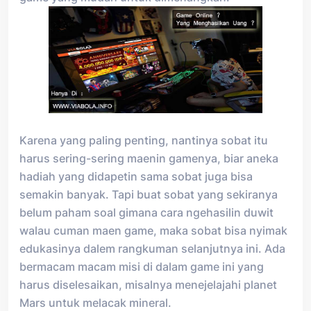
Karena yang paling penting, nantinya sobat itu
harus sering-sering maenin gamenya, biar aneka
hadiah yang didapetin sama sobat juga bisa
semakin banyak. Tapi buat sobat yang sekiranya
belum paham soal gimana cara ngehasilin duwit
walau cuman maen game, maka sobat bisa nyimak
edukasinya dalem rangkuman selanjutnya ini. Ada
bermacam macam misi di dalam game ini yang
harus diselesaikan, misalnya menejelajahi planet
Mars untuk melacak mineral.