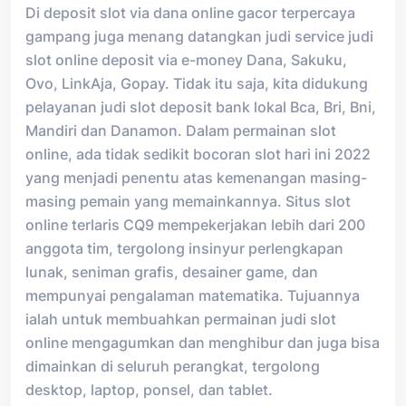
Di deposit slot via dana online gacor terpercaya
gampang juga menang datangkan judi service judi
slot online deposit via e-money Dana, Sakuku,
Ovo, LinkAja, Gopay. Tidak itu saja, kita didukung
pelayanan judi slot deposit bank lokal Bca, Bri, Bni,
Mandiri dan Danamon. Dalam permainan slot
online, ada tidak sedikit bocoran slot hari ini 2022
yang menjadi penentu atas kemenangan masing-
masing pemain yang memainkannya. Situs slot
online terlaris CQ9 mempekerjakan lebih dari 200
anggota tim, tergolong insinyur perlengkapan
lunak, seniman grafis, desainer game, dan
mempunyai pengalaman matematika. Tujuannya
ialah untuk membuahkan permainan judi slot
online mengagumkan dan menghibur dan juga bisa
dimainkan di seluruh perangkat, tergolong
desktop, laptop, ponsel, dan tablet.