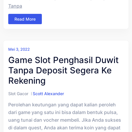
Tanpa
Read More
Mei 3, 2022
Game Slot Penghasil Duwit
Tanpa Deposit Segera Ke
Rekening
Slot Gacor
Scott Alexander
Perolehan keutungan yang dapat kalian peroleh
dari game yang satu ini bisa dalam bentuk pulsa,
uang tunai dan vocher membeli. Jika Anda sukses
di dalam quest, Anda akan terima koin yang dapat