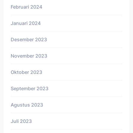
Februari 2024
Januari 2024
Desember 2023
November 2023
Oktober 2023
September 2023
Agustus 2023
Juli 2023