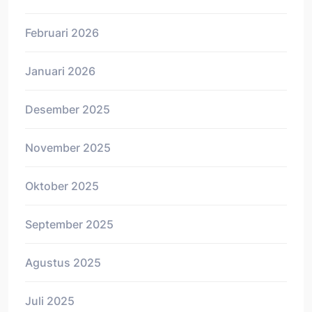
Februari 2026
Januari 2026
Desember 2025
November 2025
Oktober 2025
September 2025
Agustus 2025
Juli 2025