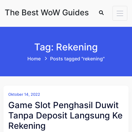
Skip to content
The Best WoW Guides
Tag: Rekening
Home
Posts tagged "rekening"
Oktober 14, 2022
Game Slot Penghasil Duwit
Tanpa Deposit Langsung Ke
Rekening