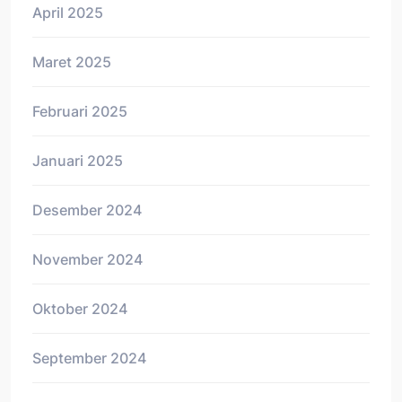
April 2025
Maret 2025
Februari 2025
Januari 2025
Desember 2024
November 2024
Oktober 2024
September 2024