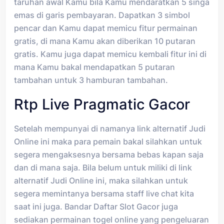
taruhan awal Kamu bila Kamu mendaratkan 5 singa
emas di garis pembayaran. Dapatkan 3 simbol
pencar dan Kamu dapat memicu fitur permainan
gratis, di mana Kamu akan diberikan 10 putaran
gratis. Kamu juga dapat memicu kembali fitur ini di
mana Kamu bakal mendapatkan 5 putaran
tambahan untuk 3 hamburan tambahan.
Rtp Live Pragmatic Gacor
Setelah mempunyai di namanya link alternatif Judi
Online ini maka para pemain bakal silahkan untuk
segera mengaksesnya bersama bebas kapan saja
dan di mana saja. Bila belum untuk miliki di link
alternatif Judi Online ini, maka silahkan untuk
segera memintanya bersama staff live chat kita
saat ini juga. Bandar Daftar Slot Gacor juga
sediakan permainan togel online yang pengeluaran