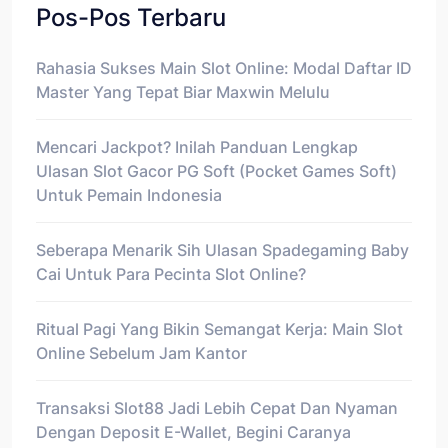
Pos-Pos Terbaru
Rahasia Sukses Main Slot Online: Modal Daftar ID
Master Yang Tepat Biar Maxwin Melulu
Mencari Jackpot? Inilah Panduan Lengkap
Ulasan Slot Gacor PG Soft (Pocket Games Soft)
Untuk Pemain Indonesia
Seberapa Menarik Sih Ulasan Spadegaming Baby
Cai Untuk Para Pecinta Slot Online?
Ritual Pagi Yang Bikin Semangat Kerja: Main Slot
Online Sebelum Jam Kantor
Transaksi Slot88 Jadi Lebih Cepat Dan Nyaman
Dengan Deposit E-Wallet, Begini Caranya