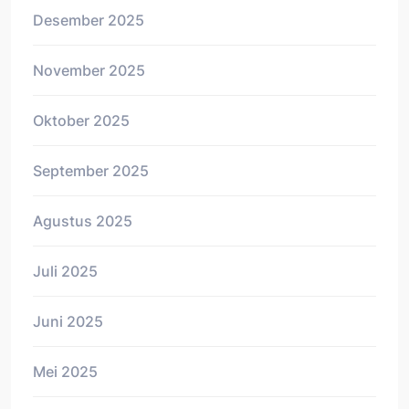
Desember 2025
November 2025
Oktober 2025
September 2025
Agustus 2025
Juli 2025
Juni 2025
Mei 2025