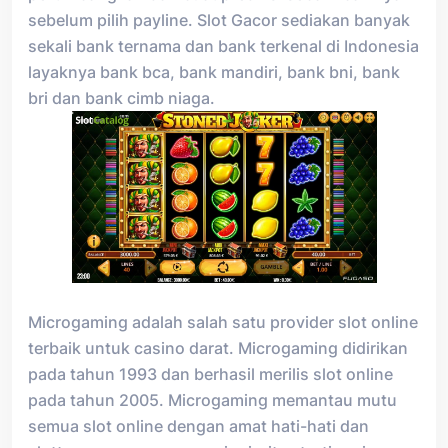
sebelum pilih payline. Slot Gacor sediakan banyak
sekali bank ternama dan bank terkenal di Indonesia
layaknya bank bca, bank mandiri, bank bni, bank
bri dan bank cimb niaga.
Microgaming adalah salah satu provider slot online
terbaik untuk casino darat. Microgaming didirikan
pada tahun 1993 dan berhasil merilis slot online
pada tahun 2005. Microgaming memantau mutu
semua slot online dengan amat hati-hati dan