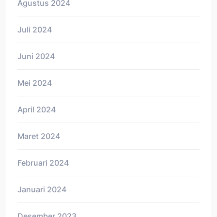
Agustus 2024
Juli 2024
Juni 2024
Mei 2024
April 2024
Maret 2024
Februari 2024
Januari 2024
Desember 2023