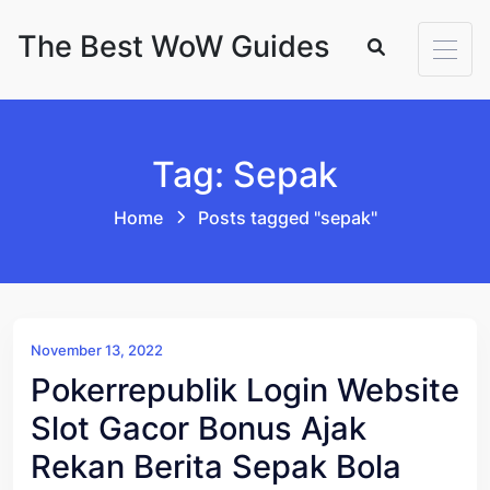
Skip to content
The Best WoW Guides
Tag: Sepak
Home
Posts tagged "sepak"
November 13, 2022
Pokerrepublik Login Website
Slot Gacor Bonus Ajak
Rekan Berita Sepak Bola