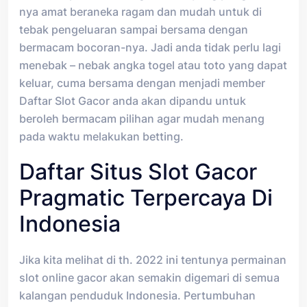
nya amat beraneka ragam dan mudah untuk di
tebak pengeluaran sampai bersama dengan
bermacam bocoran-nya. Jadi anda tidak perlu lagi
menebak – nebak angka togel atau toto yang dapat
keluar, cuma bersama dengan menjadi member
Daftar Slot Gacor anda akan dipandu untuk
beroleh bermacam pilihan agar mudah menang
pada waktu melakukan betting.
Daftar Situs Slot Gacor
Pragmatic Terpercaya Di
Indonesia
Jika kita melihat di th. 2022 ini tentunya permainan
slot online gacor akan semakin digemari di semua
kalangan penduduk Indonesia. Pertumbuhan