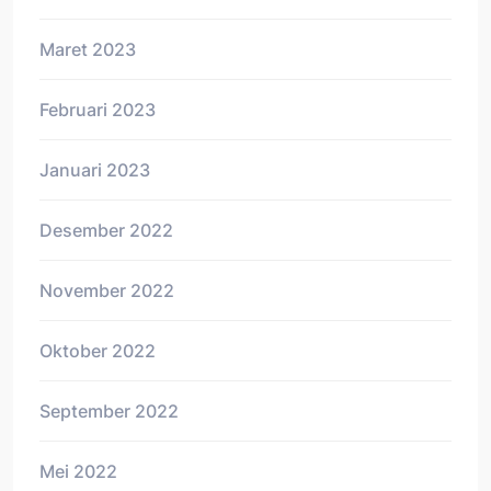
Maret 2023
Februari 2023
Januari 2023
Desember 2022
November 2022
Oktober 2022
September 2022
Mei 2022