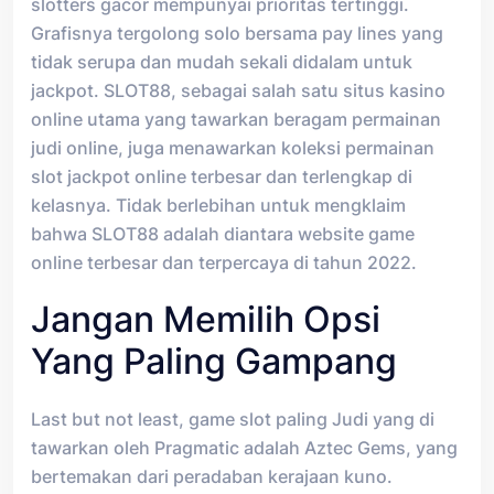
slotters gacor mempunyai prioritas tertinggi.
Grafisnya tergolong solo bersama pay lines yang
tidak serupa dan mudah sekali didalam untuk
jackpot. SLOT88, sebagai salah satu situs kasino
online utama yang tawarkan beragam permainan
judi online, juga menawarkan koleksi permainan
slot jackpot online terbesar dan terlengkap di
kelasnya. Tidak berlebihan untuk mengklaim
bahwa SLOT88 adalah diantara website game
online terbesar dan terpercaya di tahun 2022.
Jangan Memilih Opsi
Yang Paling Gampang
Last but not least, game slot paling Judi yang di
tawarkan oleh Pragmatic adalah Aztec Gems, yang
bertemakan dari peradaban kerajaan kuno.