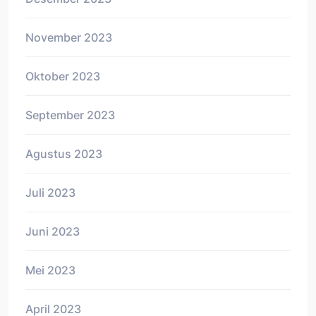
November 2023
Oktober 2023
September 2023
Agustus 2023
Juli 2023
Juni 2023
Mei 2023
April 2023