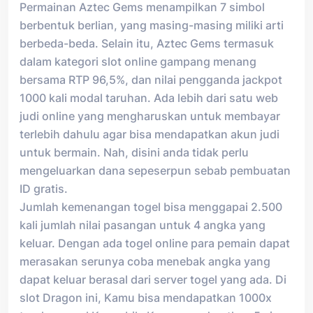
Permainan Aztec Gems menampilkan 7 simbol
berbentuk berlian, yang masing-masing miliki arti
berbeda-beda. Selain itu, Aztec Gems termasuk
dalam kategori slot online gampang menang
bersama RTP 96,5%, dan nilai pengganda jackpot
1000 kali modal taruhan. Ada lebih dari satu web
judi online yang mengharuskan untuk membayar
terlebih dahulu agar bisa mendapatkan akun judi
untuk bermain. Nah, disini anda tidak perlu
mengeluarkan dana sepeserpun sebab pembuatan
ID gratis.
Jumlah kemenangan togel bisa menggapai 2.500
kali jumlah nilai pasangan untuk 4 angka yang
keluar. Dengan ada togel online para pemain dapat
merasakan serunya coba menebak angka yang
dapat keluar berasal dari server togel yang ada. Di
slot Dragon ini, Kamu bisa mendapatkan 1000x