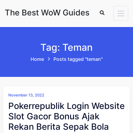
Skip to content
The Best WoW Guides
Tag: Teman
Home
Posts tagged "teman"
November 13, 2022
Pokerrepublik Login Website
Slot Gacor Bonus Ajak
Rekan Berita Sepak Bola