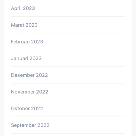
April 2023
Maret 2023
Februari 2023
Januari 2023
Desember 2022
November 2022
Oktober 2022
September 2022