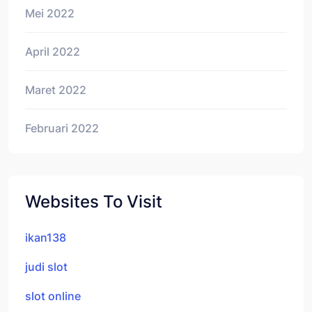
Mei 2022
April 2022
Maret 2022
Februari 2022
Websites To Visit
ikan138
judi slot
slot online