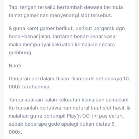
Tapi tengah terselip bertambah dewasa bermula
tamat gamer nan menyenangi slot tersebut.
& guna karet gamer berikut, berikut bergerak dgn
benar-benar jalan, lantaran benar-benar kasar
maka mempunyai kekuatan kemajuan secara
gembung.
Nanti.
Ganjaran pol dalam Disco Diamonds setidaknya 10.
000x taruhannya.
Tanpa abaikan kalau kekuatan kemajuan semacam
itu bukanlah peristiwa nan natural buat slot hasil. &
malahan guna penumpil Play’n GO, ini pas cerun,
sebab beberapa gede apalagi bukan diatas 5,
000x.