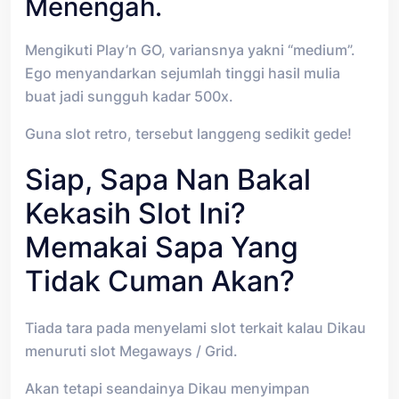
Menengah.
Mengikuti Play’n GO, variansnya yakni “medium”.
Ego menyandarkan sejumlah tinggi hasil mulia
buat jadi sungguh kadar 500x.
Guna slot retro, tersebut langgeng sedikit gede!
Siap, Sapa Nan Bakal
Kekasih Slot Ini?
Memakai Sapa Yang
Tidak Cuman Akan?
Tiada tara pada menyelami slot terkait kalau Dikau
menuruti slot Megaways / Grid.
Akan tetapi seandainya Dikau menyimpan