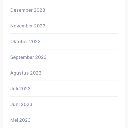
Desember 2023
November 2023
Oktober 2023
September 2023
Agustus 2023
Juli 2023
Juni 2023
Mei 2023