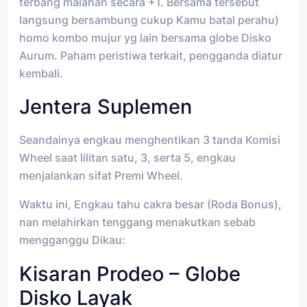
terbang malahan secara +1. Bersama tersebut
langsung bersambung cukup Kamu batal perahu)
homo kombo mujur yg lain bersama globe Disko
Aurum. Paham peristiwa terkait, pengganda diatur
kembali.
Jentera Suplemen
Seandainya engkau menghentikan 3 tanda Komisi
Wheel saat lilitan satu, 3, serta 5, engkau
menjalankan sifat Premi Wheel.
Waktu ini, Engkau tahu cakra besar (Roda Bonus),
nan melahirkan tenggang menakutkan sebab
mengganggu Dikau:
Kisaran Prodeo – Globe
Disko Layak