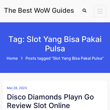
Skip to content
The Best WoW Guides
Tag: Slot Yang Bisa Pakai
Pulsa
Home
Posts tagged "Slot Yang Bisa Pakai Pulsa"
Mei 28, 2023
Disco Diamonds Playn Go
Review Slot Online