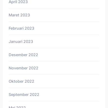
April 2023
Maret 2023
Februari 2023
Januari 2023
Desember 2022
November 2022
Oktober 2022
September 2022
Mei 2022