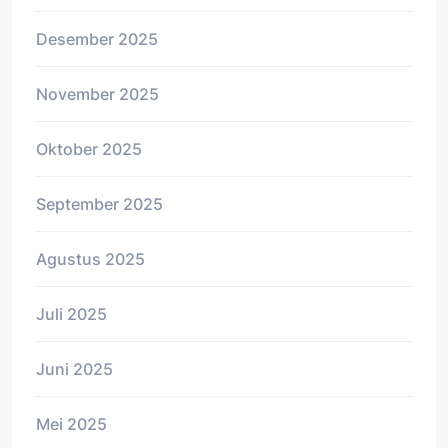
Desember 2025
November 2025
Oktober 2025
September 2025
Agustus 2025
Juli 2025
Juni 2025
Mei 2025