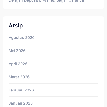
Dengan Deposit E-Wallet, Begini Caranya
Arsip
Agustus 2026
Mei 2026
April 2026
Maret 2026
Februari 2026
Januari 2026