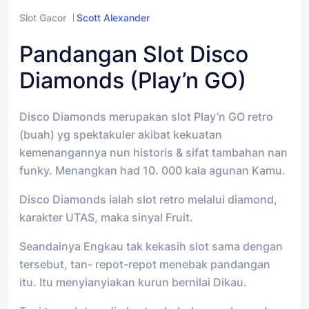
Slot Gacor
Scott Alexander
Pandangan Slot Disco
Diamonds (Play’n GO)
Disco Diamonds merupakan slot Play’n GO retro
(buah) yg spektakuler akibat kekuatan
kemenangannya nun historis & sifat tambahan nan
funky. Menangkan had 10. 000 kala agunan Kamu.
Disco Diamonds ialah slot retro melalui diamond,
karakter UTAS, maka sinyal Fruit.
Seandainya Engkau tak kekasih slot sama dengan
tersebut, tan- repot-repot menebak pandangan
itu. Itu menyianyiakan kurun bernilai Dikau.