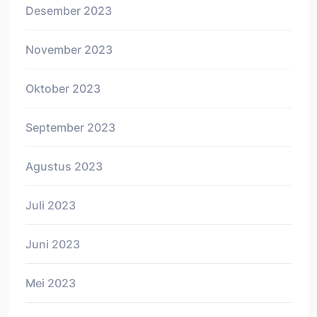
Desember 2023
November 2023
Oktober 2023
September 2023
Agustus 2023
Juli 2023
Juni 2023
Mei 2023