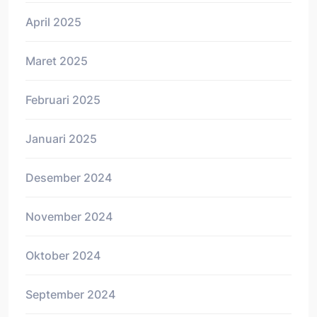
April 2025
Maret 2025
Februari 2025
Januari 2025
Desember 2024
November 2024
Oktober 2024
September 2024