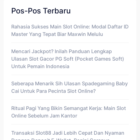
Pos-Pos Terbaru
Rahasia Sukses Main Slot Online: Modal Daftar ID
Master Yang Tepat Biar Maxwin Melulu
Mencari Jackpot? Inilah Panduan Lengkap
Ulasan Slot Gacor PG Soft (Pocket Games Soft)
Untuk Pemain Indonesia
Seberapa Menarik Sih Ulasan Spadegaming Baby
Cai Untuk Para Pecinta Slot Online?
Ritual Pagi Yang Bikin Semangat Kerja: Main Slot
Online Sebelum Jam Kantor
Transaksi Slot88 Jadi Lebih Cepat Dan Nyaman