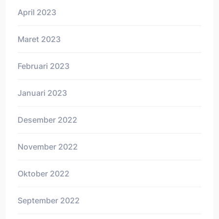
April 2023
Maret 2023
Februari 2023
Januari 2023
Desember 2022
November 2022
Oktober 2022
September 2022