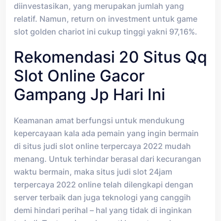
diinvestasikan, yang merupakan jumlah yang
relatif. Namun, return on investment untuk game
slot golden chariot ini cukup tinggi yakni 97,16%.
Rekomendasi 20 Situs Qq
Slot Online Gacor
Gampang Jp Hari Ini
Keamanan amat berfungsi untuk mendukung
kepercayaan kala ada pemain yang ingin bermain
di situs judi slot online terpercaya 2022 mudah
menang. Untuk terhindar berasal dari kecurangan
waktu bermain, maka situs judi slot 24jam
terpercaya 2022 online telah dilengkapi dengan
server terbaik dan juga teknologi yang canggih
demi hindari perihal – hal yang tidak di inginkan