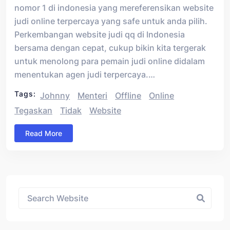
nomor 1 di indonesia yang mereferensikan website
judi online terpercaya yang safe untuk anda pilih.
Perkembangan website judi qq di Indonesia
bersama dengan cepat, cukup bikin kita tergerak
untuk menolong para pemain judi online didalam
menentukan agen judi terpercaya.…
Tags:
Johnny
Menteri
Offline
Online
Tegaskan
Tidak
Website
Read More
Asides