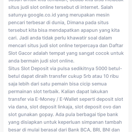
situs judi slot online tersebut di internet. Salah
satunya google.co.id yang merupakan mesin
pencari terbesar di dunia, Dimana pada situs
tersebut kita bisa mendapatkan apapun yang kita
cari. Jadi anda tidak perlu khawatir soal dalam
mencari situs judi slot online terpercaya dan Daftar
Slot Gacor adalah tempat yang sangat cocok untuk
anda bermain judi slot online.
Situs Slot Deposit via pulsa sedikitnya 5000 betul-
betul dapat diraih transfer cukup 5rb atau 10 ribu
saja lebih dari satu pemain bisa cicip semua
permainan slot terbaik. Kalian dapat lakukan
transfer via E-Money / E-Wallet seperti deposit slot
via dana, slot deposit linkaja, slot deposit ovo dan
slot gunakan gopay. Ada pula berbagai tipe bank
yang disiapkan untuk keperluan simpanan tambah
besar di mulai berasal dari Bank BCA, BRI, BNI dan