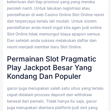
ketentuan dari tiap promosi yang yang mereka
peroleh nanti. Untuk lakukan registrasi atau
pendaftaran di web Casino Online Slot Online resmi
dan terpercaya terlalu lah mudah. Untuk sistem
pendaftaran anda mesti ingat kita agen judi online
Slot Online tidak memungut biaya apapun semua.
Dan setelah anda sukses melakukan daftar dan
resmi menjadi member baru Slot Online.
Permainan Slot Pragmatic
Play Jackpot Besar Yang
Kondang Dan Populer
gacor juga merupakan salah satu situs yang terlalu
cepat didalam prosses deposit dan withdraw
berasal dari pemain. Tidak hanya itu saja, gacor
juga merupakan diantara platform judi slot yang