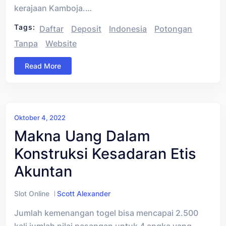
kerajaan Kamboja.…
Tags:
Daftar
Deposit
Indonesia
Potongan
Tanpa
Website
Read More
Oktober 4, 2022
Makna Uang Dalam
Konstruksi Kesadaran Etis
Akuntan
Slot Online
Scott Alexander
Jumlah kemenangan togel bisa mencapai 2.500
kali jumlah nilai pasangan untuk 4 angka yang