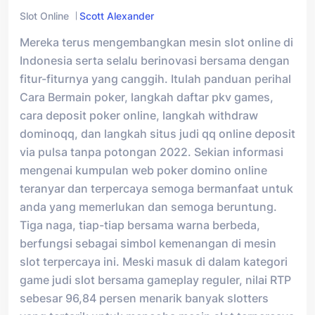
Slot Online
Scott Alexander
Mereka terus mengembangkan mesin slot online di
Indonesia serta selalu berinovasi bersama dengan
fitur-fiturnya yang canggih. Itulah panduan perihal
Cara Bermain poker, langkah daftar pkv games,
cara deposit poker online, langkah withdraw
dominoqq, dan langkah situs judi qq online deposit
via pulsa tanpa potongan 2022. Sekian informasi
mengenai kumpulan web poker domino online
teranyar dan terpercaya semoga bermanfaat untuk
anda yang memerlukan dan semoga beruntung.
Tiga naga, tiap-tiap bersama warna berbeda,
berfungsi sebagai simbol kemenangan di mesin
slot terpercaya ini. Meski masuk di dalam kategori
game judi slot bersama gameplay reguler, nilai RTP
sebesar 96,84 persen menarik banyak slotters