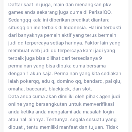
Daftar saat ini juga, main dan menangkan pkv
games anda sekarang juga cuma di PerisaiQQ.
Sedangqq kala ini diberikan predikat diantara
situsqq online terbaik di Indonesia. Hal ini terbukti
dari banyaknya pemain aktif yang terus bermain
judi qq terpercaya setiap harinya. Faktor lain yang
membuat web judi qq terpercaya kami jadi yang
terbaik juga bisa dilihat dari tersedianya 9
permainan yang bisa dibuka cuma bersama
dengan 1 akun saja. Permainan yang kita sediakan
ialah pokerqq, adu q, domino qq, bandarq, pai qiu,
omaha, baccarat, blackjack, dan slot.
Data anda cuma akan dimiliki oleh pihak agen judi
online yang bersangkutan untuk memverifikasi
anda ketika anda mengalami ada masalah login
atau hal lainnya. Tentunya, segala sesuatu yang
dibuat , tentu memiliki manfaat dan tujuan. Tidak