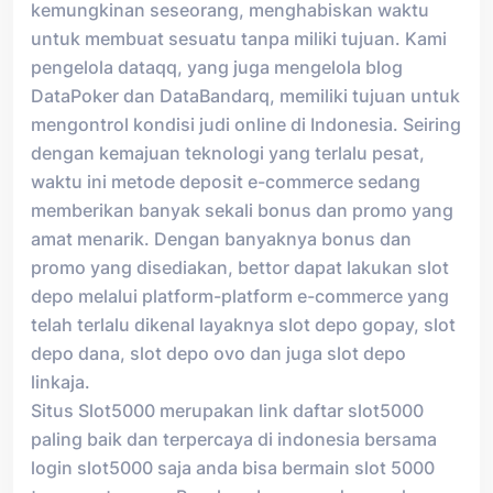
kemungkinan seseorang, menghabiskan waktu
untuk membuat sesuatu tanpa miliki tujuan. Kami
pengelola dataqq, yang juga mengelola blog
DataPoker dan DataBandarq, memiliki tujuan untuk
mengontrol kondisi judi online di Indonesia. Seiring
dengan kemajuan teknologi yang terlalu pesat,
waktu ini metode deposit e-commerce sedang
memberikan banyak sekali bonus dan promo yang
amat menarik. Dengan banyaknya bonus dan
promo yang disediakan, bettor dapat lakukan slot
depo melalui platform-platform e-commerce yang
telah terlalu dikenal layaknya slot depo gopay, slot
depo dana, slot depo ovo dan juga slot depo
linkaja.
Situs Slot5000 merupakan link daftar slot5000
paling baik dan terpercaya di indonesia bersama
login slot5000 saja anda bisa bermain slot 5000