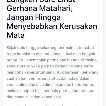
Gerhana Matahari,
Jangan Hingga
Menyebabkan Kerusakan
Mata
Sejak dulu hingga sekarang, permainan tersebut
tetap konsisten diminati dan disukai oleh banyak
orang. Dulu semenjak permainan itu ada di casino,
semua orang yang pernah datang ke sana tentu
mencoba keberuntungan untuk bermain. Sekarang
saat sistem permainan slot sudah ada didalam
versi online dan bisa dimainkan dari handphone,
maka siapapun bisa bermain permainan tersebut
dari mana saja dan kapan saja.