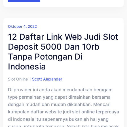
Oktober 4, 2022
12 Daftar Link Web Judi Slot
Deposit 5000 Dan 10rb
Tanpa Potongan Di
Indonesia
Slot Online
Scott Alexander
Di provider ini anda akan mendapatkan beragam
type permainan yang dapat dimainkan bersama
dengan mudah dan mudah dikalahkan. Mencari
kumpulan daftar website judi slot online terpercaya
di Indonesia itu sebenarnya bukanlah hal yang
susah untuk kita temukan, Sebab kita bisa melacak