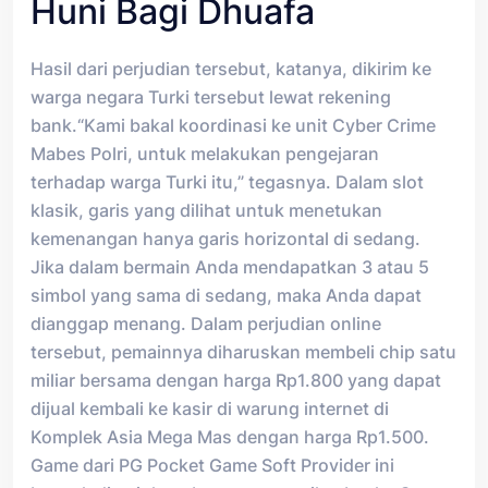
Huni Bagi Dhuafa
Hasil dari perjudian tersebut, katanya, dikirim ke
warga negara Turki tersebut lewat rekening
bank.“Kami bakal koordinasi ke unit Cyber Crime
Mabes Polri, untuk melakukan pengejaran
terhadap warga Turki itu,” tegasnya. Dalam slot
klasik, garis yang dilihat untuk menetukan
kemenangan hanya garis horizontal di sedang.
Jika dalam bermain Anda mendapatkan 3 atau 5
simbol yang sama di sedang, maka Anda dapat
dianggap menang. Dalam perjudian online
tersebut, pemainnya diharuskan membeli chip satu
miliar bersama dengan harga Rp1.800 yang dapat
dijual kembali ke kasir di warung internet di
Komplek Asia Mega Mas dengan harga Rp1.500.
Game dari PG Pocket Game Soft Provider ini