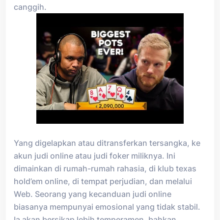
canggih.
Yang digelapkan atau ditransferkan tersangka, ke
akun judi online atau judi foker miliknya. Ini
dimainkan di rumah-rumah rahasia, di klub texas
hold’em online, di tempat perjudian, dan melalui
Web. Seorang yang kecanduan judi online
biasanya mempunyai emosional yang tidak stabil.
Ia akan bersikap lebih temperamen, bahkan