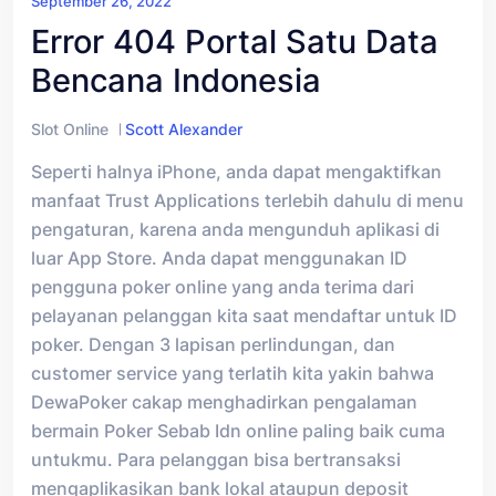
September 26, 2022
Error 404 Portal Satu Data
Bencana Indonesia
Slot Online
Scott Alexander
Seperti halnya iPhone, anda dapat mengaktifkan
manfaat Trust Applications terlebih dahulu di menu
pengaturan, karena anda mengunduh aplikasi di
luar App Store. Anda dapat menggunakan ID
pengguna poker online yang anda terima dari
pelayanan pelanggan kita saat mendaftar untuk ID
poker. Dengan 3 lapisan perlindungan, dan
customer service yang terlatih kita yakin bahwa
DewaPoker cakap menghadirkan pengalaman
bermain Poker Sebab Idn online paling baik cuma
untukmu. Para pelanggan bisa bertransaksi
mengaplikasikan bank lokal ataupun deposit