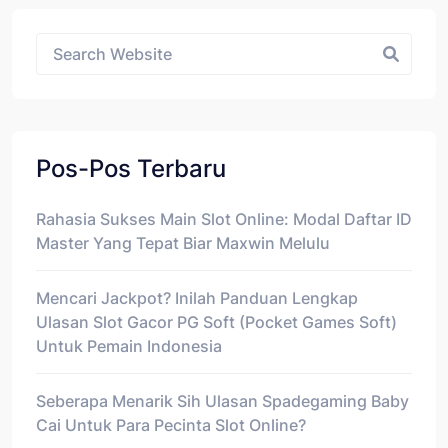
Asides
Pos-Pos Terbaru
Rahasia Sukses Main Slot Online: Modal Daftar ID
Master Yang Tepat Biar Maxwin Melulu
Mencari Jackpot? Inilah Panduan Lengkap
Ulasan Slot Gacor PG Soft (Pocket Games Soft)
Untuk Pemain Indonesia
Seberapa Menarik Sih Ulasan Spadegaming Baby
Cai Untuk Para Pecinta Slot Online?