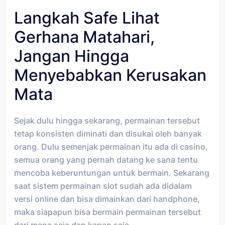
Langkah Safe Lihat
Gerhana Matahari,
Jangan Hingga
Menyebabkan Kerusakan
Mata
Sejak dulu hingga sekarang, permainan tersebut
tetap konsisten diminati dan disukai oleh banyak
orang. Dulu semenjak permainan itu ada di casino,
semua orang yang pernah datang ke sana tentu
mencoba keberuntungan untuk bermain. Sekarang
saat sistem permainan slot sudah ada didalam
versi online dan bisa dimainkan dari handphone,
maka siapapun bisa bermain permainan tersebut