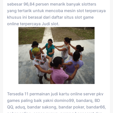
sebesar 96,84 persen menarik banyak slotters
yang tertarik untuk mencoba mesin slot terpercaya
khusus ini berasal dari daftar situs slot game
online terpercaya Judi slot.
Tersedia 11 permainan judi kartu online server pkv
games paling baik yakni domino99, bandarq, BD
QQ, aduq, bandar sakong, bandar poker, bandar66,