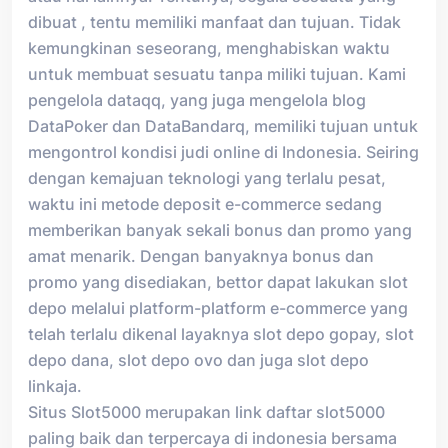
dibuat , tentu memiliki manfaat dan tujuan. Tidak
kemungkinan seseorang, menghabiskan waktu
untuk membuat sesuatu tanpa miliki tujuan. Kami
pengelola dataqq, yang juga mengelola blog
DataPoker dan DataBandarq, memiliki tujuan untuk
mengontrol kondisi judi online di Indonesia. Seiring
dengan kemajuan teknologi yang terlalu pesat,
waktu ini metode deposit e-commerce sedang
memberikan banyak sekali bonus dan promo yang
amat menarik. Dengan banyaknya bonus dan
promo yang disediakan, bettor dapat lakukan slot
depo melalui platform-platform e-commerce yang
telah terlalu dikenal layaknya slot depo gopay, slot
depo dana, slot depo ovo dan juga slot depo
linkaja.
Situs Slot5000 merupakan link daftar slot5000
paling baik dan terpercaya di indonesia bersama