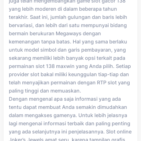
juga telah mengembangkan game slot gacor 138
yang lebih moderen di dalam beberapa tahun
terakhir. Saat ini, jumlah gulungan dan baris lebih
bervariasi, dan lebih dari satu mempunyai bidang
bermain berukuran Megaways dengan
kemenangan tanpa batas. Hal yang sama berlaku
untuk model simbol dan garis pembayaran, yang
sekarang memiliki lebih banyak opsi terkait pada
permainan slot 138 maxwin yang Anda pilih. Setiap
provider slot bakal miliki keunggulan tiap-tiap dan
telah menyajikan permainan dengan RTP slot yang
paling tinggi dan memuaskan.
Dengan mengenal apa saja informasi yang ada
tentu dapat membuat Anda semakin dimudahkan
dalam mengakses gamenya. Untuk lebih jelasnya
lagi mengenai informasi terbaik dan paling penting
yang ada selanjutnya ini penjelasannya. Slot online
Joker’s Jewels amat seru, karena tampilan grafis