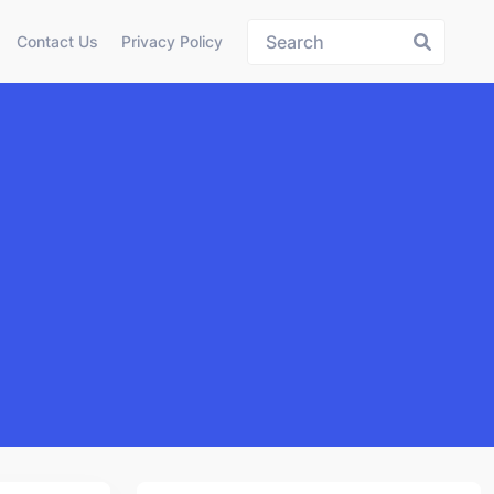
Contact Us
Privacy Policy