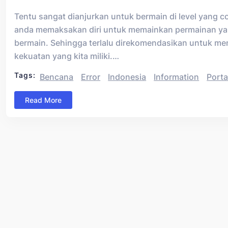
Tentu sangat dianjurkan untuk bermain di level yang
anda memaksakan diri untuk memainkan permainan yang 
bermain. Sehingga terlalu direkomendasikan untuk m
kekuatan yang kita miliki.…
Tags:
Bencana
Error
Indonesia
Information
Porta
Read More