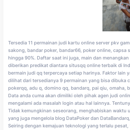
Tersedia 11 permainan judi kartu online server pkv ga
sakong, bandar poker, bandar66, poker online, capsa
hingga 90%. Daftar saat ini juga, main dan menangkan
diberikan predikat diantara situsqq online terbaik di In
bermain judi qq terpercaya setiap harinya. Faktor lain
dilihat dari tersedianya 9 permainan yang bisa dibuka
pokerqq, adu q, domino qq, bandarq, pai qiu, omaha, ba
Data anda cuma akan dimiliki oleh pihak agen judi onl
mengalami ada masalah login atau hal lainnya. Tentuny
Tidak kemungkinan seseorang, menghabiskan waktu un
yang juga mengelola blog DataPoker dan DataBandarq, m
Seiring dengan kemajuan teknologi yang terlalu pesa