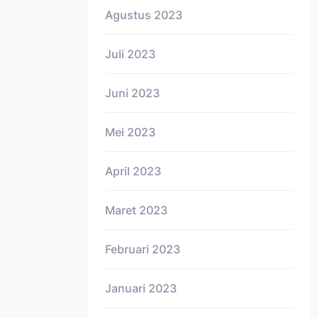
Agustus 2023
Juli 2023
Juni 2023
Mei 2023
April 2023
Maret 2023
Februari 2023
Januari 2023