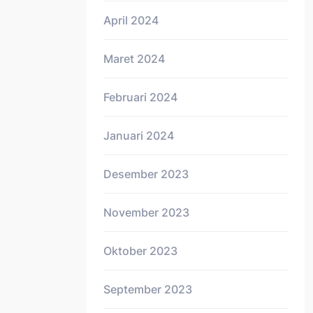
April 2024
Maret 2024
Februari 2024
Januari 2024
Desember 2023
November 2023
Oktober 2023
September 2023