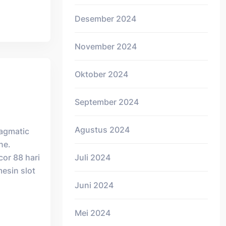
Desember 2024
November 2024
Oktober 2024
September 2024
Agustus 2024
ragmatic
ne.
Juli 2024
cor 88 hari
esin slot
Juni 2024
Mei 2024