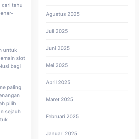
cari tahu
benar-
Agustus 2025
Juli 2025
Juni 2025
h untuk
pemain slot
Mei 2025
lusi bagi
April 2025
ne paling
menangan
Maret 2025
h pilih
an sejauh
Februari 2025
ntuk
Januari 2025