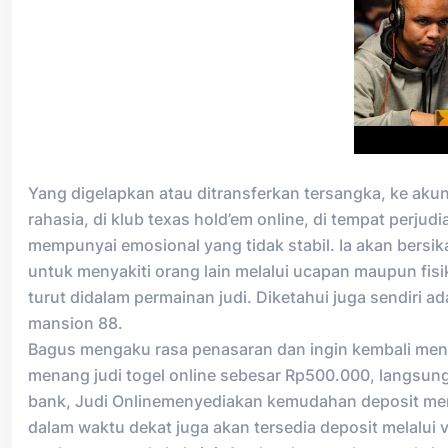
Yang digelapkan atau ditransferkan tersangka, ke akun 
rahasia, di klub texas hold’em online, di tempat perju
mempunyai emosional yang tidak stabil. Ia akan bersi
untuk menyakiti orang lain melalui ucapan maupun fisik
turut didalam permainan judi. Diketahui juga sendiri ad
mansion 88.
Bagus mengaku rasa penasaran dan ingin kembali menan
menang judi togel online sebesar Rp500.000, langsung
bank, Judi Onlinemenyediakan kemudahan deposit meng
dalam waktu dekat juga akan tersedia deposit melalui v