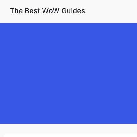
Skip to content
The Best WoW Guides