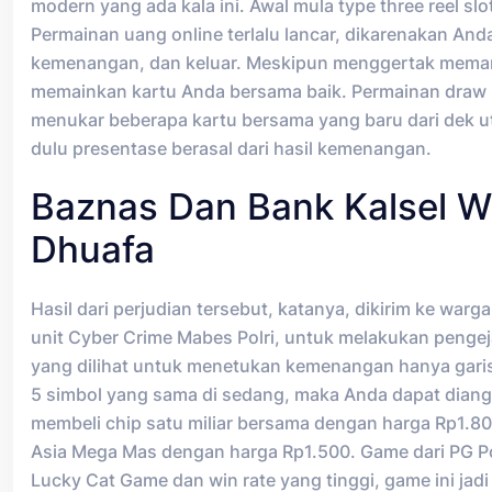
modern yang ada kala ini. Awal mula type three reel slot
Permainan uang online terlalu lancar, dikarenakan An
kemenangan, dan keluar. Meskipun menggertak memang 
memainkan kartu Anda bersama baik. Permainan draw p
menukar beberapa kartu bersama yang baru dari dek 
dulu presentase berasal dari hasil kemenangan.
Baznas Dan Bank Kalsel W
Dhuafa
Hasil dari perjudian tersebut, katanya, dikirim ke warg
unit Cyber Crime Mabes Polri, untuk melakukan pengejar
yang dilihat untuk menetukan kemenangan hanya garis
5 simbol yang sama di sedang, maka Anda dapat diang
membeli chip satu miliar bersama dengan harga Rp1.800
Asia Mega Mas dengan harga Rp1.500. Game dari PG Po
Lucky Cat Game dan win rate yang tinggi, game ini jadi 