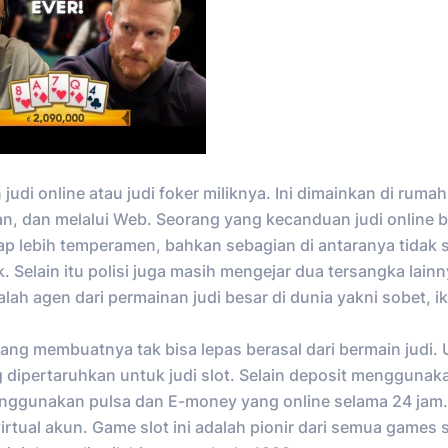
judi online atau judi foker miliknya. Ini dimainkan di rum
dian, dan melalui Web. Seorang yang kecanduan judi online 
kap lebih temperamen, bahkan sebagian di antaranya tidak
. Selain itu polisi juga masih mengejar dua tersangka lain
alah agen dari permainan judi besar di dunia yakni sobet, ik
g membuatnya tak bisa lepas berasal dari bermain judi. 
 dipertaruhkan untuk judi slot. Selain deposit menggunaka
gunakan pulsa dan E-money yang online selama 24 jam. S
irtual akun. Game slot ini adalah pionir dari semua games s