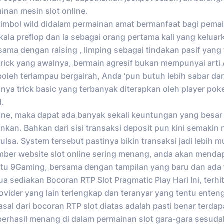
inan mesin slot online.
mbol wild didalam permainan amat bermanfaat bagi pemai
 kala preflop dan ia sebagai orang pertama kali yang keluar
rsama dengan raising , limping sebagai tindakan pasif yang 
ck yang awalnya, bermain agresif bukan mempunyai arti
oleh terlampau bergairah, Anda ‘pun butuh lebih sabar da
nya trick basic yang terbanyak diterapkan oleh player pok
d.
ine, maka dapat ada banyak sekali keuntungan yang besar
ainkan. Bahkan dari sisi transaksi deposit pun kini semaki
lsa. System tersebut pastinya bikin transaksi jadi lebih 
member website slot online sering menang, anda akan mend
yaitu 9Gaming, bersama dengan tampilan yang baru dan ada f
ua sediakan Bocoran RTP Slot Pragmatic Play Hari Ini, terh
ider yang lain terlengkap dan teranyar yang tentu enten
al dari bocoran RTP slot diatas adalah pasti benar terdap
erhasil menang di dalam permainan slot gara-gara sesudah