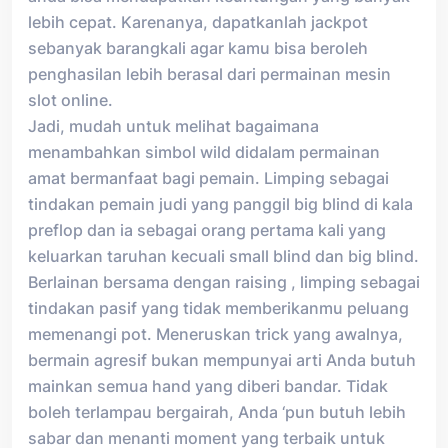
lebih cepat. Karenanya, dapatkanlah jackpot
sebanyak barangkali agar kamu bisa beroleh
penghasilan lebih berasal dari permainan mesin
slot online.
Jadi, mudah untuk melihat bagaimana
menambahkan simbol wild didalam permainan
amat bermanfaat bagi pemain. Limping sebagai
tindakan pemain judi yang panggil big blind di kala
preflop dan ia sebagai orang pertama kali yang
keluarkan taruhan kecuali small blind dan big blind.
Berlainan bersama dengan raising , limping sebagai
tindakan pasif yang tidak memberikanmu peluang
memenangi pot. Meneruskan trick yang awalnya,
bermain agresif bukan mempunyai arti Anda butuh
mainkan semua hand yang diberi bandar. Tidak
boleh terlampau bergairah, Anda ‘pun butuh lebih
sabar dan menanti moment yang terbaik untuk