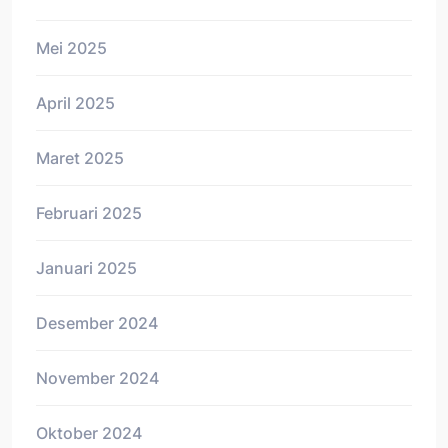
Mei 2025
April 2025
Maret 2025
Februari 2025
Januari 2025
Desember 2024
November 2024
Oktober 2024