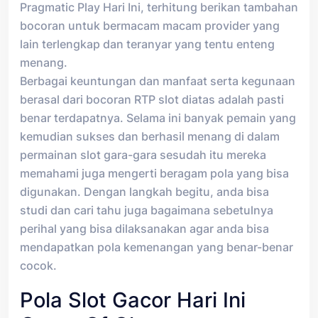
Pragmatic Play Hari Ini, terhitung berikan tambahan
bocoran untuk bermacam macam provider yang
lain terlengkap dan teranyar yang tentu enteng
menang.
Berbagai keuntungan dan manfaat serta kegunaan
berasal dari bocoran RTP slot diatas adalah pasti
benar terdapatnya. Selama ini banyak pemain yang
kemudian sukses dan berhasil menang di dalam
permainan slot gara-gara sesudah itu mereka
memahami juga mengerti beragam pola yang bisa
digunakan. Dengan langkah begitu, anda bisa
studi dan cari tahu juga bagaimana sebetulnya
perihal yang bisa dilaksanakan agar anda bisa
mendapatkan pola kemenangan yang benar-benar
cocok.
Pola Slot Gacor Hari Ini