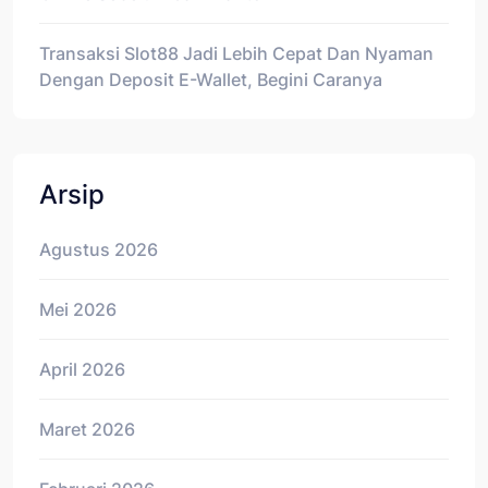
Transaksi Slot88 Jadi Lebih Cepat Dan Nyaman
Dengan Deposit E-Wallet, Begini Caranya
Arsip
Agustus 2026
Mei 2026
April 2026
Maret 2026