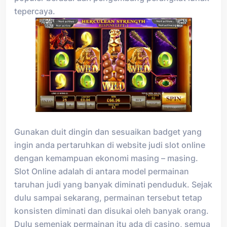
tepercaya.
Gunakan duit dingin dan sesuaikan badget yang
ingin anda pertaruhkan di website judi slot online
dengan kemampuan ekonomi masing – masing.
Slot Online adalah di antara model permainan
taruhan judi yang banyak diminati penduduk. Sejak
dulu sampai sekarang, permainan tersebut tetap
konsisten diminati dan disukai oleh banyak orang.
Dulu semenjak permainan itu ada di casino, semua