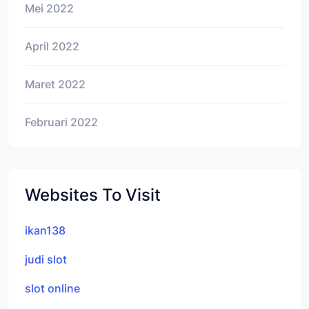
Mei 2022
April 2022
Maret 2022
Februari 2022
Websites To Visit
ikan138
judi slot
slot online