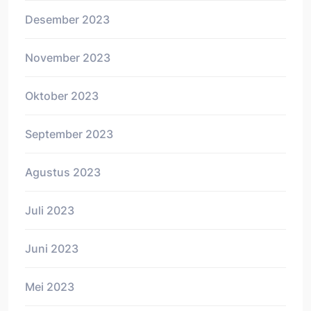
Desember 2023
November 2023
Oktober 2023
September 2023
Agustus 2023
Juli 2023
Juni 2023
Mei 2023