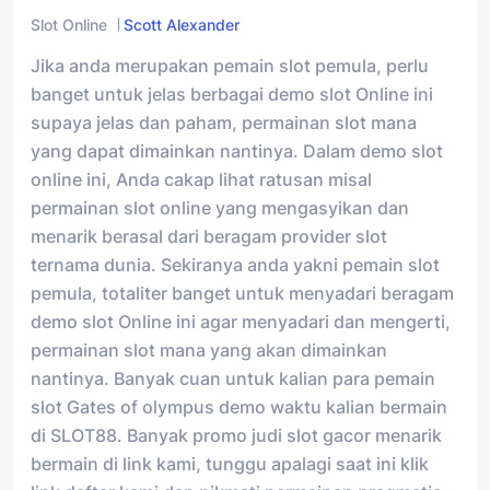
Slot Online
Scott Alexander
Jika anda merupakan pemain slot pemula, perlu
banget untuk jelas berbagai demo slot Online ini
supaya jelas dan paham, permainan slot mana
yang dapat dimainkan nantinya. Dalam demo slot
online ini, Anda cakap lihat ratusan misal
permainan slot online yang mengasyikan dan
menarik berasal dari beragam provider slot
ternama dunia. Sekiranya anda yakni pemain slot
pemula, totaliter banget untuk menyadari beragam
demo slot Online ini agar menyadari dan mengerti,
permainan slot mana yang akan dimainkan
nantinya. Banyak cuan untuk kalian para pemain
slot Gates of olympus demo waktu kalian bermain
di SLOT88. Banyak promo judi slot gacor menarik
bermain di link kami, tunggu apalagi saat ini klik