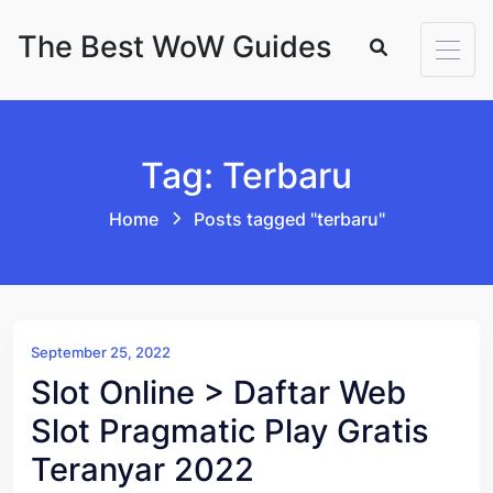
Skip to content
The Best WoW Guides
Tag: Terbaru
Home
Posts tagged "terbaru"
September 25, 2022
Slot Online > Daftar Web
Slot Pragmatic Play Gratis
Teranyar 2022