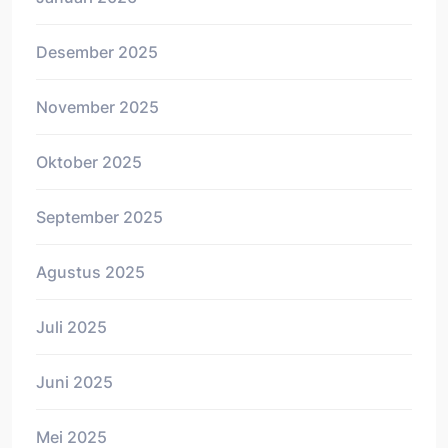
Desember 2025
November 2025
Oktober 2025
September 2025
Agustus 2025
Juli 2025
Juni 2025
Mei 2025