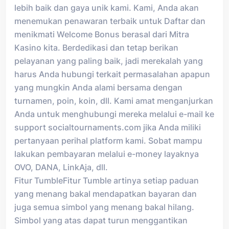
lebih baik dan gaya unik kami. Kami, Anda akan
menemukan penawaran terbaik untuk Daftar dan
menikmati Welcome Bonus berasal dari Mitra
Kasino kita. Berdedikasi dan tetap berikan
pelayanan yang paling baik, jadi merekalah yang
harus Anda hubungi terkait permasalahan apapun
yang mungkin Anda alami bersama dengan
turnamen, poin, koin, dll. Kami amat menganjurkan
Anda untuk menghubungi mereka melalui e-mail ke
support socialtournaments.com jika Anda miliki
pertanyaan perihal platform kami. Sobat mampu
lakukan pembayaran melalui e-money layaknya
OVO, DANA, LinkAja, dll.
Fitur TumbleFitur Tumble artinya setiap paduan
yang menang bakal mendapatkan bayaran dan
juga semua simbol yang menang bakal hilang.
Simbol yang atas dapat turun menggantikan