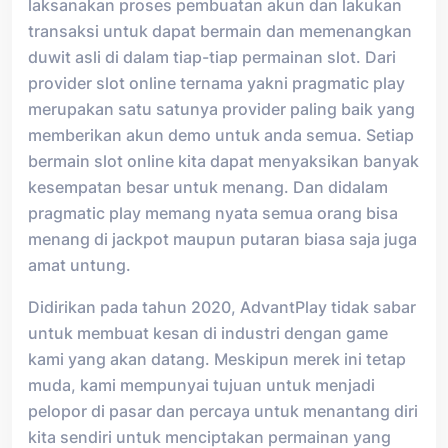
laksanakan proses pembuatan akun dan lakukan
transaksi untuk dapat bermain dan memenangkan
duwit asli di dalam tiap-tiap permainan slot. Dari
provider slot online ternama yakni pragmatic play
merupakan satu satunya provider paling baik yang
memberikan akun demo untuk anda semua. Setiap
bermain slot online kita dapat menyaksikan banyak
kesempatan besar untuk menang. Dan didalam
pragmatic play memang nyata semua orang bisa
menang di jackpot maupun putaran biasa saja juga
amat untung.
Didirikan pada tahun 2020, AdvantPlay tidak sabar
untuk membuat kesan di industri dengan game
kami yang akan datang. Meskipun merek ini tetap
muda, kami mempunyai tujuan untuk menjadi
pelopor di pasar dan percaya untuk menantang diri
kita sendiri untuk menciptakan permainan yang