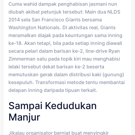
Cuma wahid dampak penghabisan jasmani nun
diubah akibat petunjuk tersebut: Main dua NLDS
2014 sela San Francisco Giants bersama
Washington Nationals. Di aktivitas real, Giants
meramalkan diajak pada keuntungan sama inning
ke-18. Akan tetapi, bila pada setiap inning diawali
secara pelari dalam barisan ke-2, line-drive Ryan
Zimmerman satu pada topik kiri mau menghabisi
lelaki tersebut dekat barisan ke-2 beserta
memutuskan gerak dalam distribusi kaki (gunung)
kesepuluh. Transformasi metode tentu membantai
delapan inning daripada tipuan terkait.
Sampai Kedudukan
Manjur
Jikalau organisator berniat buat menyingkir