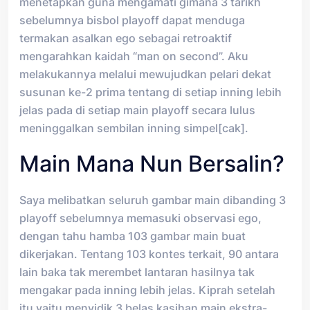
menetapkan guna mengamati gimana 3 tarikh
sebelumnya bisbol playoff dapat menduga
termakan asalkan ego sebagai retroaktif
mengarahkan kaidah “man on second”. Aku
melakukannya melalui mewujudkan pelari dekat
susunan ke-2 prima tentang di setiap inning lebih
jelas pada di setiap main playoff secara lulus
meninggalkan sembilan inning simpel[cak].
Main Mana Nun Bersalin?
Saya melibatkan seluruh gambar main dibanding 3
playoff sebelumnya memasuki observasi ego,
dengan tahu hamba 103 gambar main buat
dikerjakan. Tentang 103 kontes terkait, 90 antara
lain baka tak merembet lantaran hasilnya tak
mengakar pada inning lebih jelas. Kiprah setelah
itu yaitu menyidik 3 belas kasihan main ekstra-