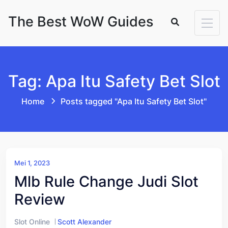
Skip to content
The Best WoW Guides
Tag: Apa Itu Safety Bet Slot
Home
Posts tagged "Apa Itu Safety Bet Slot"
Mei 1, 2023
Mlb Rule Change Judi Slot
Review
Slot Online
Scott Alexander