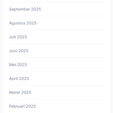
September 2025
Agustus 2025
Juli 2025
Juni 2025
Mei 2025
April 2025
Maret 2025
Februari 2025