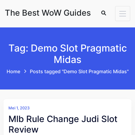
Skip to content
The Best WoW Guides
Tag: Demo Slot Pragmatic
Midas
Home
Posts tagged "Demo Slot Pragmatic Midas"
Mei 1, 2023
Mlb Rule Change Judi Slot
Review