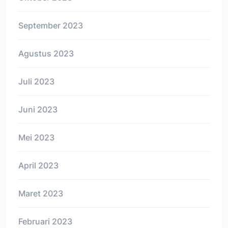
September 2023
Agustus 2023
Juli 2023
Juni 2023
Mei 2023
April 2023
Maret 2023
Februari 2023