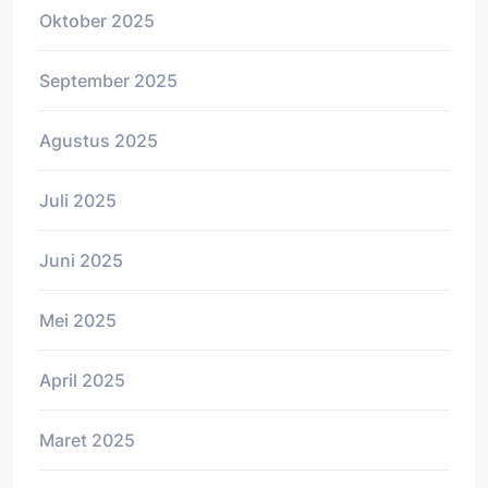
Oktober 2025
September 2025
Agustus 2025
Juli 2025
Juni 2025
Mei 2025
April 2025
Maret 2025