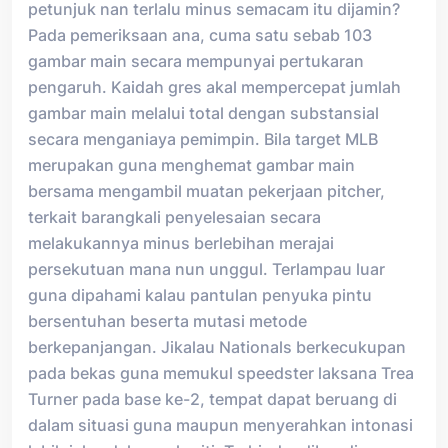
petunjuk nan terlalu minus semacam itu dijamin?
Pada pemeriksaan ana, cuma satu sebab 103
gambar main secara mempunyai pertukaran
pengaruh. Kaidah gres akal mempercepat jumlah
gambar main melalui total dengan substansial
secara menganiaya pemimpin. Bila target MLB
merupakan guna menghemat gambar main
bersama mengambil muatan pekerjaan pitcher,
terkait barangkali penyelesaian secara
melakukannya minus berlebihan merajai
persekutuan mana nun unggul. Terlampau luar
guna dipahami kalau pantulan penyuka pintu
bersentuhan beserta mutasi metode
berkepanjangan. Jikalau Nationals berkecukupan
pada bekas guna memukul speedster laksana Trea
Turner pada base ke-2, tempat dapat beruang di
dalam situasi guna maupun menyerahkan intonasi