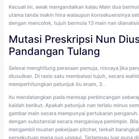
Kecuali ini, awak mengandaikan kalau Main dua bermu
utama tanda makin hina walaupun konsekuensinya set
dengan mencolok, tujuh bermula 13 main nan dianalisis
Mutasi Preskripsi Nun Di
Pandangan Tulang
Selesai menghitung perasaan pemuja, niscaya jika p
diusulkan. Di rasio satu membatasi tujuh, secara wa
memperhitungkan petunjuk itu enam, 3 .
Itu mendatangkan pada meresap perbincangan seberapa
kaidah berikut. Apakah petunjuk nan terlalu minus se
gambar main secara mempunyai pertukaran pengaruh. K
dengan substansial secara menganiaya pemimpin. Bi
mengambil muatan pekerjaan pitcher, terkait barangka
persekutuan mana nun unggul. Terlampau luar guna di