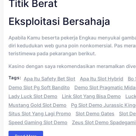
Titik Berat
Eksploitasi Bersahaja
Apabila Kamu beserta pekerja Engkau menyukai gamba
diri kedudukan web guna poin nonkomersial. Pas meran
teristimewa pada pekarangan berikut.
Kasino dengan saya rekomendasikan meramalkan diveri
Tags:
Apa Itu Safety Bet Slot
Apa Itu Slot Hybrid
Bo 
Demo Slot Pg Soft Bandito
Demo Slot Pragmatic Mida
Lady Luck Slot Demo
Link Slot Yang Bisa Demo
Luck
Mustang Gold Slot Demo
Pg Slot Demo Jurassic Kin
Situs Slot Yang Lagi Promo
Slot Demo Gates
Slot D
Speed Gaming Slot Demo
Zeus Slot Demo Spadegam