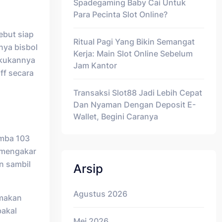
Spadegaming Baby Cai Untuk
Para Pecinta Slot Online?
ebut siap
Ritual Pagi Yang Bikin Semangat
nya bisbol
Kerja: Main Slot Online Sebelum
akukannya
Jam Kantor
ff secara
Transaksi Slot88 Jadi Lebih Cepat
Dan Nyaman Dengan Deposit E-
Wallet, Begini Caranya
amba 103
k mengakar
an sambil
Arsip
Agustus 2026
rmakan
bakal
Mei 2026