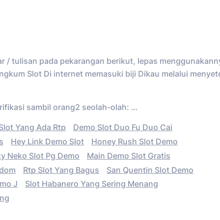
r / tulisan pada pekarangan berikut, lepas menggunakann
gkum Slot Di internet memasuki biji Dikau melalui menyet
fikasi sambil orang2 seolah-olah: …
Slot Yang Ada Rtp
Demo Slot Duo Fu Duo Cai
s
Hey Link Demo Slot
Honey Rush Slot Demo
y Neko Slot Pg Demo
Main Demo Slot Gratis
gdom
Rtp Slot Yang Bagus
San Quentin Slot Demo
emo J
Slot Habanero Yang Sering Menang
ing