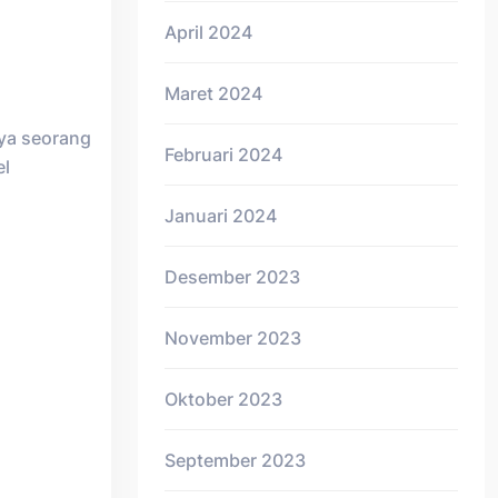
April 2024
Maret 2024
ya seorang
Februari 2024
el
Januari 2024
Desember 2023
November 2023
Oktober 2023
September 2023