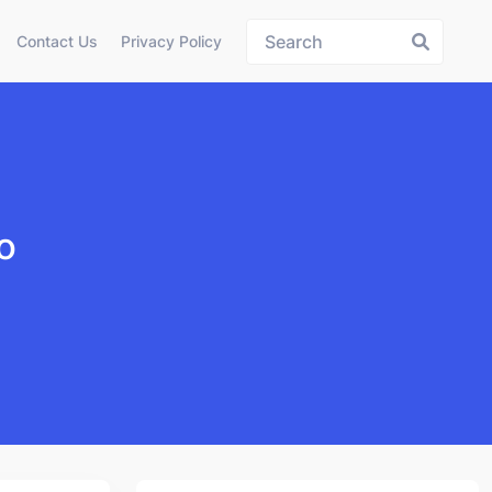
Contact Us
Privacy Policy
o