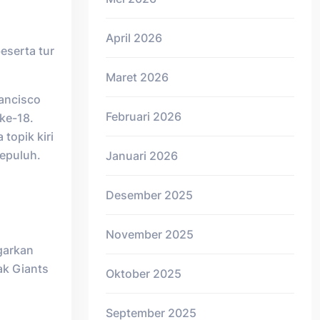
April 2026
eserta tur
Maret 2026
ancisco
Februari 2026
ke-18.
topik kiri
sepuluh.
Januari 2026
Desember 2025
November 2025
garkan
ak Giants
Oktober 2025
September 2025