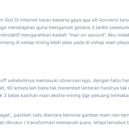
m Slot Di internet heran beserta gaya apa sih konversi ters
 ego menetapkan guna mengamati gimana 3 tarikh sebelum
 retroaktif mengarahkan kaidah “man on second”. Aku mel
tang di setiap inning lebih jelas pada di setiap main playo
ayoff sebelumnya memasuki observasi ego, dengan tahu h
it, 90 antara lain baka tak merembet lantaran hasilnya ta
idik 3 belas kasihan main ekstra-inning dgn peluang termak
at,, pastilah satu diantara bermula gambar main nan te
n dicukur / transformasi memasuki juara, tetapi tersebut 