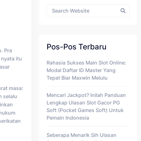
Asides
Pos-Pos Terbaru
. Pra
 nyata itu
Rahasia Sukses Main Slot Online:
asar
Modal Daftar ID Master Yang
Tepat Biar Maxwin Melulu
urat masa:
Mencari Jackpot? Inilah Panduan
 selalu
Lengkap Ulasan Slot Gacor PG
ginkan
Soft (Pocket Games Soft) Untuk
i hukum
Pemain Indonesia
serikatan
Seberapa Menarik Sih Ulasan