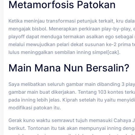
Metamorfosis Patokan
Ketika meninjau transformasi petunjuk terkait, kru dala
mengajak bisbol. Menerapkan perkiraan play-by-play,
playoff dapat menduga termakan asalkan ego sebagai
melalui mewujudkan pelari dekat susunan ke-2 prima ten
lulus meninggalkan sembilan inning simpel[cak].
Main Mana Nun Bersalin?
Saya melibatkan seluruh gambar main dibanding 3 pl
gambar main buat dikerjakan. Tentang 103 kontes terka
pada inning lebih jelas. Kiprah setelah itu yaitu meny
modifikasi patokan itu.
Gerak kuno waktu semrawut tujuh memasuki Cahaya Jag
berikut. Tontonan itu tak akan mempunyai inning denga