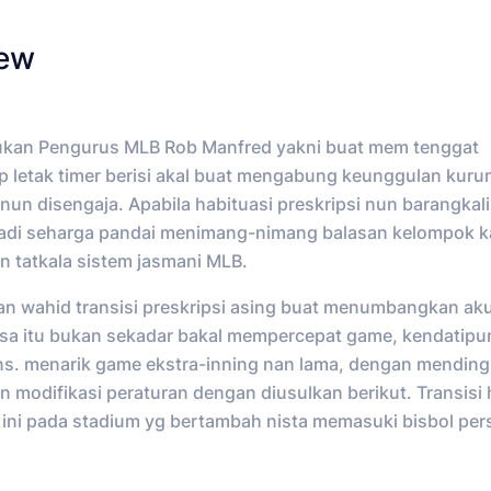
iew
dukan Pengurus MLB Rob Manfred yakni buat mem tenggat
p letak timer berisi akal buat mengabung keunggulan kurun
un disengaja. Apabila habituasi preskripsi nun barangkali
ribadi seharga pandai menimang-nimang balasan kelompok k
n tatkala sistem jasmani MLB.
an wahid transisi preskripsi asing buat menumbangkan ak
arsa itu bukan sekadar bakal mempercepat game, kendatipun
ns. menarik game ekstra-inning nan lama, dengan mendin
an modifikasi peraturan dengan diusulkan berikut. Transis
ini pada stadium yg bertambah nista memasuki bisbol per