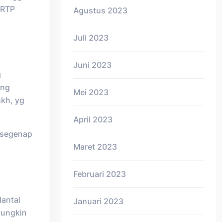
 RTP
Agustus 2023
Juli 2023
Juni 2023
g
ang
Mei 2023
kh, yg
April 2023
 segenap
Maret 2023
Februari 2023
lantai
Januari 2023
mungkin