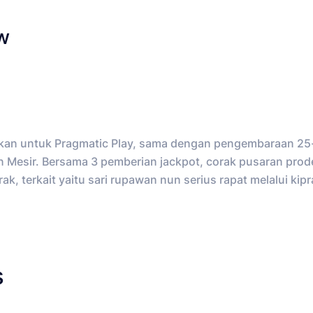
w
ilkan untuk Pragmatic Play, sama dengan pengembaraan 25
n Mesir. Bersama 3 pemberian jackpot, corak pusaran prod
k, terkait yaitu sari rupawan nun serius rapat melalui kipr
s