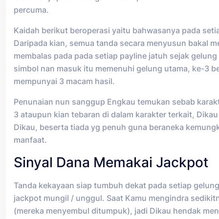
percuma.
Kaidah berikut beroperasi yaitu bahwasanya pada se
Daripada kian, semua tanda secara menyusun bakal m
membalas pada pada setiap payline jatuh sejak gelung
simbol nan masuk itu memenuhi gelung utama, ke-3 be
mempunyai 3 macam hasil.
Penunaian nun sanggup Engkau temukan sebab karakte
3 ataupun kian tebaran di dalam karakter terkait, Di
Dikau, beserta tiada yg penuh guna beraneka kemung
manfaat.
Sinyal Dana Memakai Jackpot
Tanda kekayaan siap tumbuh dekat pada setiap gelung.
jackpot mungil / unggul. Saat Kamu mengindra sedikit
(mereka menyembul ditumpuk), jadi Dikau hendak men