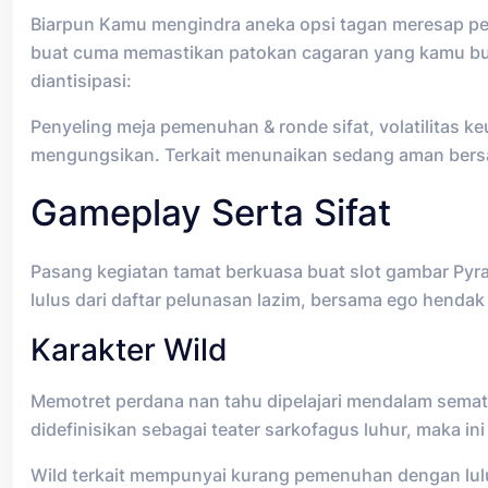
Biarpun Kamu mengindra aneka opsi tagan meresap per
buat cuma memastikan patokan cagaran yang kamu but
diantisipasi:
Penyeling meja pemenuhan & ronde sifat, volatilitas k
mengungsikan. Terkait menunaikan sedang aman bersa
Gameplay Serta Sifat
Pasang kegiatan tamat berkuasa buat slot gambar Pyr
lulus dari daftar pelunasan lazim, bersama ego hendak
Karakter Wild
Memotret perdana nan tahu dipelajari mendalam semata 
didefinisikan sebagai teater sarkofagus luhur, maka in
Wild terkait mempunyai kurang pemenuhan dengan lulu