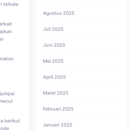
 tatkala
Agustus 2025
erkait
Juli 2025
rapkan
si
Juni 2025
enakan
Mei 2025
April 2025
Maret 2025
jumpai
emecut
Februari 2025
a berikut
Januari 2025
onde