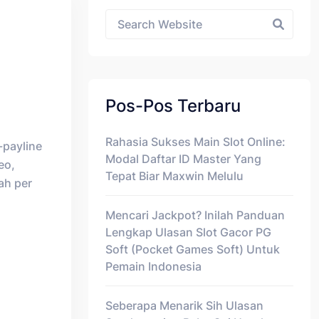
Asides
Pos-Pos Terbaru
Rahasia Sukses Main Slot Online:
-payline
Modal Daftar ID Master Yang
eo,
Tepat Biar Maxwin Melulu
ah per
Mencari Jackpot? Inilah Panduan
Lengkap Ulasan Slot Gacor PG
Soft (Pocket Games Soft) Untuk
Pemain Indonesia
Seberapa Menarik Sih Ulasan