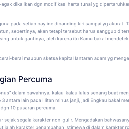
gak dikalikan dgn modifikasi harta tunai yg dipertaruhkan
a pada setiap payline dibanding kiri sampai yg akurat. T
un, sepertinya, akan tetapi tersebut harus sanggup dite
ing untuk gantinya, oleh karena itu Kamu bakal mendetek
g cerai-berai maupun sketsa kapital lantaran adam yg meng
agian Percuma
nus” dalam bawahnya, kalau-kalau lulus senang buat men
 antara lain pada lilitan minus janji, jadi Engkau bakal m
 dgn 10 pusaran percuma.
awur sejak segala karakter non-gulir. Mengadakan bahwasany
ut ialah karakter penambahan istimewa di dalam karakter r