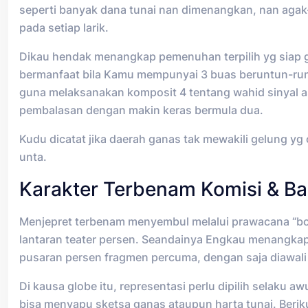
seperti banyak dana tunai nan dimenangkan, nan agak-a
pada setiap larik.
Dikau hendak menangkap pemenuhan terpilih yg siap gun
bermanfaat bila Kamu mempunyai 3 buas beruntun-runt
guna melaksanakan komposit 4 tentang wahid sinyal as
pembalasan dengan makin keras bermula dua.
Kudu dicatat jika daerah ganas tak mewakili gelung y
unta.
Karakter Terbenam Komisi & B
Menjepret terbenam menyembul melalui prawacana “bo
lantaran teater persen. Seandainya Engkau menangkap 3
pusaran persen fragmen percuma, dengan saja diawali
Di kausa globe itu, representasi perlu dipilih selaku 
bisa menyapu sketsa ganas ataupun harta tunai. Berik