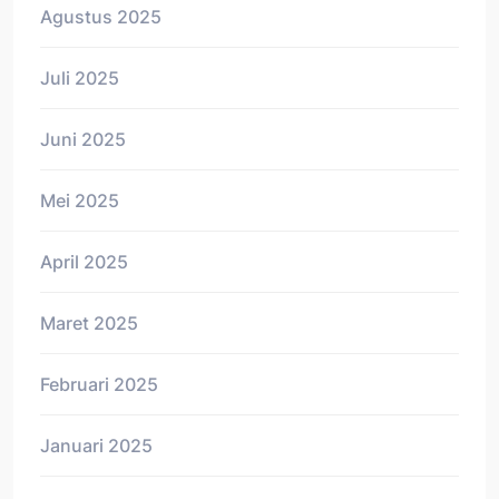
Agustus 2025
Juli 2025
Juni 2025
Mei 2025
April 2025
Maret 2025
Februari 2025
Januari 2025