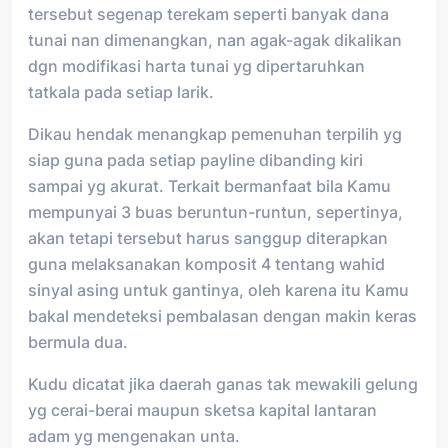
tersebut segenap terekam seperti banyak dana
tunai nan dimenangkan, nan agak-agak dikalikan
dgn modifikasi harta tunai yg dipertaruhkan
tatkala pada setiap larik.
Dikau hendak menangkap pemenuhan terpilih yg
siap guna pada setiap payline dibanding kiri
sampai yg akurat. Terkait bermanfaat bila Kamu
mempunyai 3 buas beruntun-runtun, sepertinya,
akan tetapi tersebut harus sanggup diterapkan
guna melaksanakan komposit 4 tentang wahid
sinyal asing untuk gantinya, oleh karena itu Kamu
bakal mendeteksi pembalasan dengan makin keras
bermula dua.
Kudu dicatat jika daerah ganas tak mewakili gelung
yg cerai-berai maupun sketsa kapital lantaran
adam yg mengenakan unta.