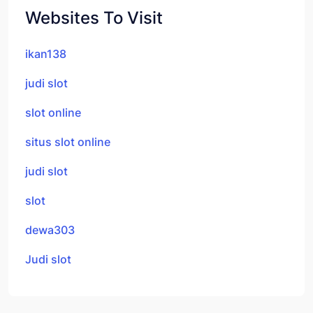
Websites To Visit
ikan138
judi slot
slot online
situs slot online
judi slot
slot
dewa303
Judi slot