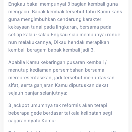
Engkau bakal mempunyai 3 bagian kembali guna
mengacu. Babak kembali tersebut tahu Kamu kans
guna mengimbuhkan cenderung karakter
kekayaan tunai pada lingkaran, bersama pada
setiap kalau-kalau Engkau siap mempunyai ronde
nun melakukannya, Dikau hendak merapikan
kembali beragam babak kembali jadi 3.
Apabila Kamu kekeringan pusaran kembali /
menutup kediaman persembahan bersama
merepresentasikan, jadi tersebut menuntaskan
sifat, serta ganjaran Kamu diputuskan dekat
sejauh banjar selanjutnya:
3 jackpot umumnya tak reformis akan tetapi
beberapa gede berdasar tatkala kelipatan segi
cagaran nyata Kamu: