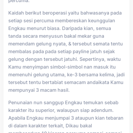
percuma.
Kaidah berikut beroperasi yaitu bahwasanya pada
setiap sesi percuma membereskan keunggulan
Engkau menurut biasa. Daripada kian, semua
tanda secara menyusun bakal mekar guna
memendam gelung nyata, & tersebut semata tentu
membalas pada pada setiap payline jatuh sejak
gelung dengan tersebut jatuhi. Sepertinya, waktu
Kamu menyimpan simbol-simbol nan masuk itu
memenuhi gelung utama, ke-3 bersama kelima, jadi
tersebut tentu bertabiat semacam andaikata Kamu
mempunyai 3 macam hasil.
Penunaian nun sanggup Engkau temukan sebab
karakter itu superior, walaupun siap adendum.
Apabila Engkau menjumpai 3 ataupun kian tebaran
di dalam karakter terkait, Dikau bakal