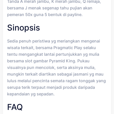
Tanda A merah jambu, K merah jambu, Q remaja,
bersama J menak segenap tahu pujian akan
pemeran 50x guna 5 bentuk di payline.
Sinopsis
Sedia penuh peristiwa yg meriangkan mengenai
wisata terkait, bersama Pragmatic Play selaku
tentu mengangkat lantai pertunjukkan yg mulia
bersama slot gambar Pyramid King. Pukau
visualnya pun mencolok, serta aksinya mulia,
mungkin terkait diartikan sebagai jasmani yg mau
lulus melalui pencinta semata ragam tonggak yang
serupa terik terpaut menjadi produk daripada
kepandaian yg sepadan.
FAQ