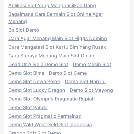
Aplikasi Slot Yang Menghasilkan Uang
Bagaimana Cara Bermain Slot Online Agar
Menang
Bo Slot Demo
Cara Agar Menang Main Slot Higgs Domino
Cara Mengatasi Slot Kartu Sim Yang Rusak
Cara Supaya Menang Main Slot Online
Dead Or Alive 2 Demo Slot
Demo Mesin Slot
Demo Slot Bima
Demo Slot Ceme
Demo Slot Dewa Poker
Demo Slot Hari Ini
Demo Slot Lucky Dragon
Demo Slot Mayong
Demo Slot Olympus Pragmatic Rupiah
Demo Slot Panda
Demo Slot Pragmatic Permainan
Demo Wild West Gold Slot Indonesia
Dragon Soft Slot Demo