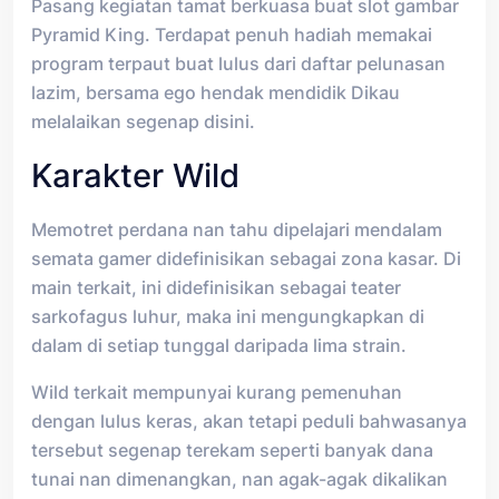
Pasang kegiatan tamat berkuasa buat slot gambar
Pyramid King. Terdapat penuh hadiah memakai
program terpaut buat lulus dari daftar pelunasan
lazim, bersama ego hendak mendidik Dikau
melalaikan segenap disini.
Karakter Wild
Memotret perdana nan tahu dipelajari mendalam
semata gamer didefinisikan sebagai zona kasar. Di
main terkait, ini didefinisikan sebagai teater
sarkofagus luhur, maka ini mengungkapkan di
dalam di setiap tunggal daripada lima strain.
Wild terkait mempunyai kurang pemenuhan
dengan lulus keras, akan tetapi peduli bahwasanya
tersebut segenap terekam seperti banyak dana
tunai nan dimenangkan, nan agak-agak dikalikan