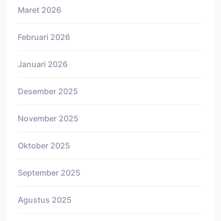
Maret 2026
Februari 2026
Januari 2026
Desember 2025
November 2025
Oktober 2025
September 2025
Agustus 2025