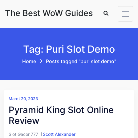
Skip to content
The Best WoW Guides
Tag: Puri Slot Demo
Home
Posts tagged "puri slot demo"
Maret 20, 2023
Pyramid King Slot Online
Review
Slot Gacor 777
Scott Alexander