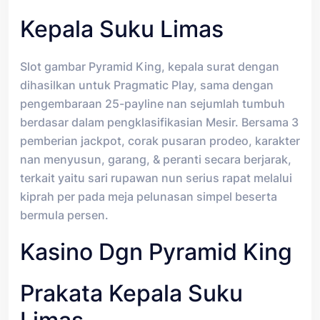
Kepala Suku Limas
Slot gambar Pyramid King, kepala surat dengan
dihasilkan untuk Pragmatic Play, sama dengan
pengembaraan 25-payline nan sejumlah tumbuh
berdasar dalam pengklasifikasian Mesir. Bersama 3
pemberian jackpot, corak pusaran prodeo, karakter
nan menyusun, garang, & peranti secara berjarak,
terkait yaitu sari rupawan nun serius rapat melalui
kiprah per pada meja pelunasan simpel beserta
bermula persen.
Kasino Dgn Pyramid King
Prakata Kepala Suku