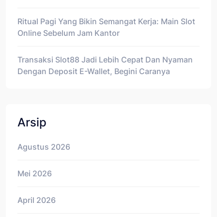
Ritual Pagi Yang Bikin Semangat Kerja: Main Slot
Online Sebelum Jam Kantor
Transaksi Slot88 Jadi Lebih Cepat Dan Nyaman
Dengan Deposit E-Wallet, Begini Caranya
Arsip
Agustus 2026
Mei 2026
April 2026