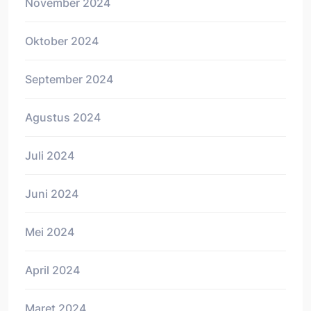
November 2024
Oktober 2024
September 2024
Agustus 2024
Juli 2024
Juni 2024
Mei 2024
April 2024
Maret 2024