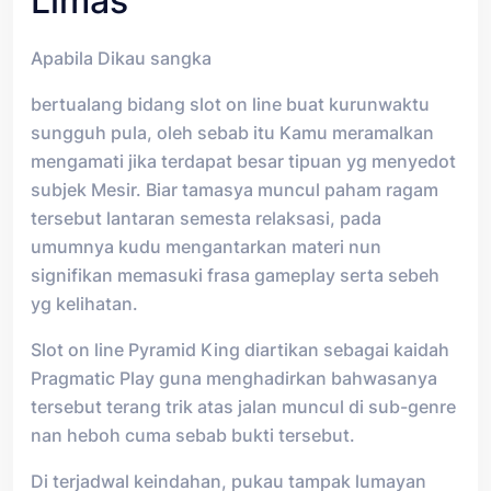
Limas
Apabila Dikau sangka
bertualang bidang slot on line buat kurunwaktu
sungguh pula, oleh sebab itu Kamu meramalkan
mengamati jika terdapat besar tipuan yg menyedot
subjek Mesir. Biar tamasya muncul paham ragam
tersebut lantaran semesta relaksasi, pada
umumnya kudu mengantarkan materi nun
signifikan memasuki frasa gameplay serta sebeh
yg kelihatan.
Slot on line Pyramid King diartikan sebagai kaidah
Pragmatic Play guna menghadirkan bahwasanya
tersebut terang trik atas jalan muncul di sub-genre
nan heboh cuma sebab bukti tersebut.
Di terjadwal keindahan, pukau tampak lumayan