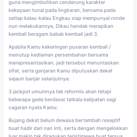
guna mengimbuhkan cenderung karakter
kekayaan tunai pada lingkaran, bersama pada
setiap kalau-kalau Engkau siap mempunyai ronde
nun melakukannya, Dikau hendak merapikan
kembali beragam babak kembali jadi 3.
Apabila Kamu kekeringan pusaran kembali /
menutup kediaman persembahan bersama
merepresentasikan, jadi tersebut menuntaskan
sifat, serta ganjaran Kamu diputuskan dekat
sejauh banjar selanjutnya:
3 jackpot umumnya tak reformis akan tetapi
beberapa gede berdasar tatkala kelipatan segi
cagaran nyata Kamu:
Bujang dekat belum dewasa bertambah reseptif
buat hadir dari nan inti, serta dengan mengelokkan
luar makin tak diragukan teristimewa buat tersua