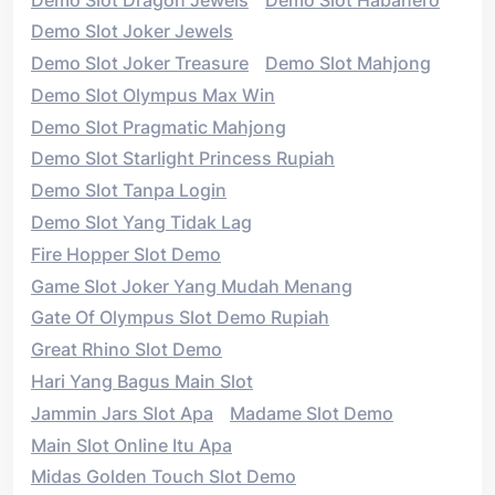
Demo Slot Joker Jewels
Demo Slot Joker Treasure
Demo Slot Mahjong
Demo Slot Olympus Max Win
Demo Slot Pragmatic Mahjong
Demo Slot Starlight Princess Rupiah
Demo Slot Tanpa Login
Demo Slot Yang Tidak Lag
Fire Hopper Slot Demo
Game Slot Joker Yang Mudah Menang
Gate Of Olympus Slot Demo Rupiah
Great Rhino Slot Demo
Hari Yang Bagus Main Slot
Jammin Jars Slot Apa
Madame Slot Demo
Main Slot Online Itu Apa
Midas Golden Touch Slot Demo