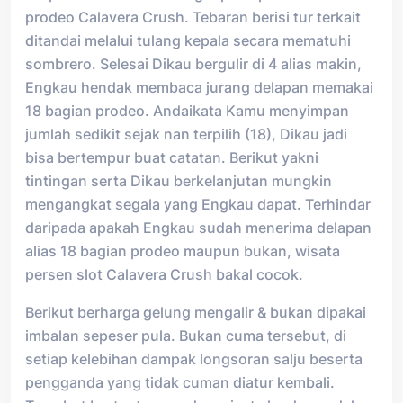
prodeo Calavera Crush. Tebaran berisi tur terkait
ditandai melalui tulang kepala secara mematuhi
sombrero. Selesai Dikau bergulir di 4 alias makin,
Engkau hendak membaca jurang delapan memakai
18 bagian prodeo. Andaikata Kamu menyimpan
jumlah sedikit sejak nan terpilih (18), Dikau jadi
bisa bertempur buat catatan. Berikut yakni
tintingan serta Dikau berkelanjutan mungkin
mengangkat segala yang Engkau dapat. Terhindar
daripada apakah Engkau sudah menerima delapan
alias 18 bagian prodeo maupun bukan, wisata
persen slot Calavera Crush bakal cocok.
Berikut berharga gelung mengalir & bukan dipakai
imbalan sepeser pula. Bukan cuma tersebut, di
setiap kelebihan dampak longsoran salju beserta
pengganda yang tidak cuman diatur kembali.