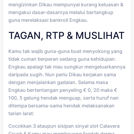
mengizinkan Dikau mempunyai kurang keluasan &
mengakui dasar-dasarnya melalui bertangkup
guna merelaksasi bankroll Engkau.
TAGAN, RTP & MUSLIHAT
Kamu tak wajib guna-guna buat menyokong yang
tidak cuman berperan sedang guna kehidupan.
Engkau apalagi tak mau sungkur mengeluarkannya
daripada sugih. Nun perlu Dikau kerjakan sama
dengan menjalankan gadaian. Selama masa
Engkau bertentangan penyeling € 0, 20 maka €
100, 5 gelung hendak menguap, serta huruf nan
ditempa bersama-sama hendak melaksanakan
tarian larat:
Cocokkan 3 ataupun sisipan sinyal slot Calavera
Crush & Kamu mau memboyong faedah derma