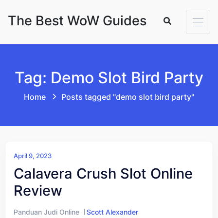
Skip to content
The Best WoW Guides
Tag: Demo Slot Bird Party
Home
Posts tagged "demo slot bird party"
April 9, 2023
Calavera Crush Slot Online
Review
Panduan Judi Online
Scott Alexander