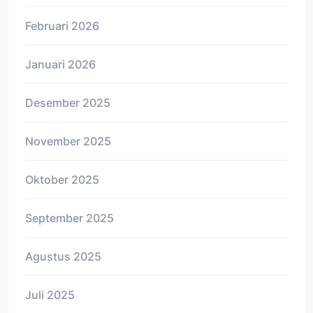
Februari 2026
Januari 2026
Desember 2025
November 2025
Oktober 2025
September 2025
Agustus 2025
Juli 2025