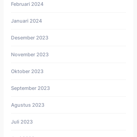
Februari 2024
Januari 2024
Desember 2023
November 2023
Oktober 2023
September 2023
Agustus 2023
Juli 2023