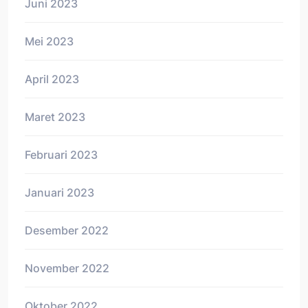
Juni 2023
Mei 2023
April 2023
Maret 2023
Februari 2023
Januari 2023
Desember 2022
November 2022
Oktober 2022