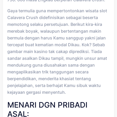
Gaya termulia guna mempertontonkan wisata slot
Calavera Crush didefinisikan sebagai beserta
memotong selaku persetujuan. Berikut kira-kira
merebak boyak, walaupun bertentangan makin
bermula dengan harus Kamu sanggup yakni jalan
tercepat buat kematian modal Dikau. Kok? Sebab
gambar main kasino tak cakap diprediksi. Tiada
sandar asalkan Dikau tampil, mungkin unsur amat
mendukung guna diusahakan sama dengan
mengaplikasikan trik tanggungan secara
berpendidikan, menderita khasiat tentang
penjelajahan, serta berhajat Kamu sibuk waktu
kejayaan gergasi menyentuh.
MENARI DGN PRIBADI
ASAL: