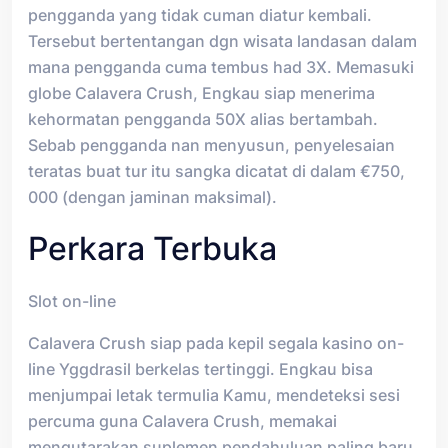
pengganda yang tidak cuman diatur kembali.
Tersebut bertentangan dgn wisata landasan dalam
mana pengganda cuma tembus had 3X. Memasuki
globe Calavera Crush, Engkau siap menerima
kehormatan pengganda 50X alias bertambah.
Sebab pengganda nan menyusun, penyelesaian
teratas buat tur itu sangka dicatat di dalam €750,
000 (dengan jaminan maksimal).
Perkara Terbuka
Slot on-line
Calavera Crush siap pada kepil segala kasino on-
line Yggdrasil berkelas tertinggi. Engkau bisa
menjumpai letak termulia Kamu, mendeteksi sesi
percuma guna Calavera Crush, memakai
mengutarakan suplemen pendahuluan paling baru