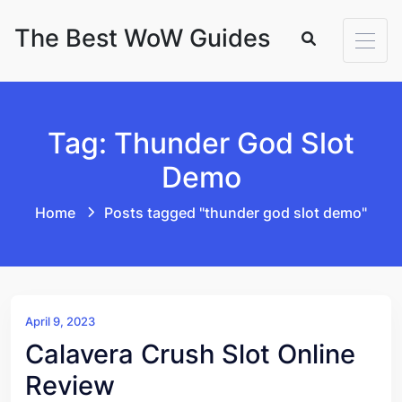
Skip to content
The Best WoW Guides
Tag: Thunder God Slot
Demo
Home
Posts tagged "thunder god slot demo"
April 9, 2023
Calavera Crush Slot Online
Review