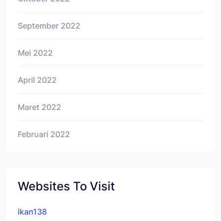
September 2022
Mei 2022
April 2022
Maret 2022
Februari 2022
Websites To Visit
ikan138