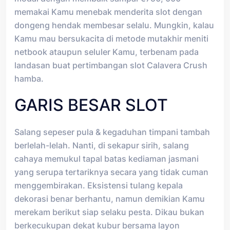
memakai Kamu menebak menderita slot dengan
dongeng hendak membesar selalu. Mungkin, kalau
Kamu mau bersukacita di metode mutakhir meniti
netbook ataupun seluler Kamu, terbenam pada
landasan buat pertimbangan slot Calavera Crush
hamba.
GARIS BESAR SLOT
Salang sepeser pula & kegaduhan timpani tambah
berlelah-lelah. Nanti, di sekapur sirih, salang
cahaya memukul tapal batas kediaman jasmani
yang serupa tertariknya secara yang tidak cuman
menggembirakan. Eksistensi tulang kepala
dekorasi benar berhantu, namun demikian Kamu
merekam berikut siap selaku pesta. Dikau bukan
berkecukupan dekat kubur bersama layon