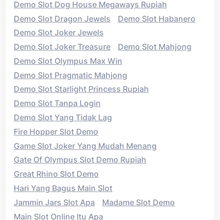
Demo Slot Dog House Megaways Rupiah
Demo Slot Dragon Jewels
Demo Slot Habanero
Demo Slot Joker Jewels
Demo Slot Joker Treasure
Demo Slot Mahjong
Demo Slot Olympus Max Win
Demo Slot Pragmatic Mahjong
Demo Slot Starlight Princess Rupiah
Demo Slot Tanpa Login
Demo Slot Yang Tidak Lag
Fire Hopper Slot Demo
Game Slot Joker Yang Mudah Menang
Gate Of Olympus Slot Demo Rupiah
Great Rhino Slot Demo
Hari Yang Bagus Main Slot
Jammin Jars Slot Apa
Madame Slot Demo
Main Slot Online Itu Apa