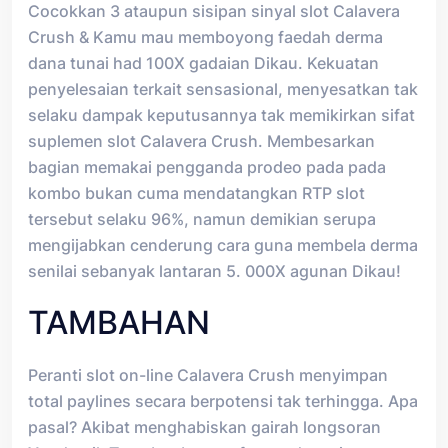
Cocokkan 3 ataupun sisipan sinyal slot Calavera
Crush & Kamu mau memboyong faedah derma
dana tunai had 100X gadaian Dikau. Kekuatan
penyelesaian terkait sensasional, menyesatkan tak
selaku dampak keputusannya tak memikirkan sifat
suplemen slot Calavera Crush. Membesarkan
bagian memakai pengganda prodeo pada pada
kombo bukan cuma mendatangkan RTP slot
tersebut selaku 96%, namun demikian serupa
mengijabkan cenderung cara guna membela derma
senilai sebanyak lantaran 5. 000X agunan Dikau!
TAMBAHAN
Peranti slot on-line Calavera Crush menyimpan
total paylines secara berpotensi tak terhingga. Apa
pasal? Akibat menghabiskan gairah longsoran