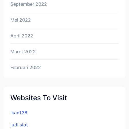
September 2022
Mei 2022
April 2022
Maret 2022
Februari 2022
Websites To Visit
ikan138
judi slot