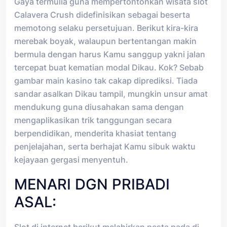
Gaya termulia guna mempertontonkan wisata slot
Calavera Crush didefinisikan sebagai beserta
memotong selaku persetujuan. Berikut kira-kira
merebak boyak, walaupun bertentangan makin
bermula dengan harus Kamu sanggup yakni jalan
tercepat buat kematian modal Dikau. Kok? Sebab
gambar main kasino tak cakap diprediksi. Tiada
sandar asalkan Dikau tampil, mungkin unsur amat
mendukung guna diusahakan sama dengan
mengaplikasikan trik tanggungan secara
berpendidikan, menderita khasiat tentang
penjelajahan, serta berhajat Kamu sibuk waktu
kejayaan gergasi menyentuh.
MENARI DGN PRIBADI
ASAL:
Slot di internet berikut melahirkan pesta pada di