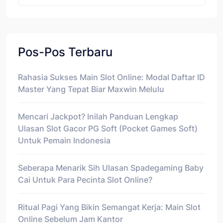
Pos-Pos Terbaru
Rahasia Sukses Main Slot Online: Modal Daftar ID
Master Yang Tepat Biar Maxwin Melulu
Mencari Jackpot? Inilah Panduan Lengkap
Ulasan Slot Gacor PG Soft (Pocket Games Soft)
Untuk Pemain Indonesia
Seberapa Menarik Sih Ulasan Spadegaming Baby
Cai Untuk Para Pecinta Slot Online?
Ritual Pagi Yang Bikin Semangat Kerja: Main Slot
Online Sebelum Jam Kantor