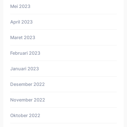
Mei 2023
April 2023
Maret 2023
Februari 2023
Januari 2023
Desember 2022
November 2022
Oktober 2022