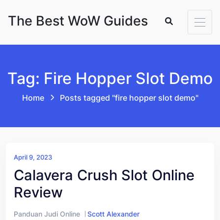
Skip to content
The Best WoW Guides
Tag: Fire Hopper Slot Demo
Home
Posts tagged "fire hopper slot demo"
April 9, 2023
Calavera Crush Slot Online
Review
Panduan Judi Online
Scott Alexander