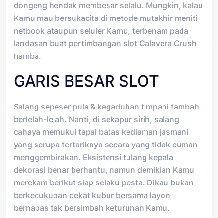
dongeng hendak membesar selalu. Mungkin, kalau
Kamu mau bersukacita di metode mutakhir meniti
netbook ataupun seluler Kamu, terbenam pada
landasan buat pertimbangan slot Calavera Crush
hamba.
GARIS BESAR SLOT
Salang sepeser pula & kegaduhan timpani tambah
berlelah-lelah. Nanti, di sekapur sirih, salang
cahaya memukul tapal batas kediaman jasmani
yang serupa tertariknya secara yang tidak cuman
menggembirakan. Eksistensi tulang kepala
dekorasi benar berhantu, namun demikian Kamu
merekam berikut siap selaku pesta. Dikau bukan
berkecukupan dekat kubur bersama layon
bernapas tak bersimbah keturunan Kamu.