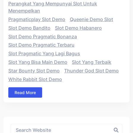
Perangkat Yang Mempunyai Slot Untuk
Menempelkan
Pragmaticplay Slot Demo
Queenie Demo Slot
Slot Demo Bandito
Slot Demo Habanero
Slot Demo Pragmatic Bonanza
Slot Demo Pragmatic Terbaru
Slot Pragmatic Yang Lagi Bagus
Slot Yang Bisa Main Demo
Slot Yang Terbaik
Star Bounty Slot Demo
Thunder God Slot Demo
White Rabbit Slot Demo
Read More
Asides