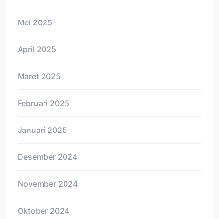
Mei 2025
April 2025
Maret 2025
Februari 2025
Januari 2025
Desember 2024
November 2024
Oktober 2024