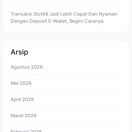
Transaksi Slot88 Jadi Lebih Cepat Dan Nyaman
Dengan Deposit E-Wallet, Begini Caranya
Arsip
Agustus 2026
Mei 2026
April 2026
Maret 2026
Februari 2026