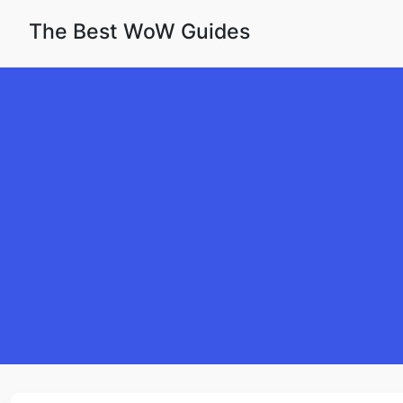
Skip to content
The Best WoW Guides