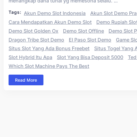
menangkap dana tunai yg memesona selalu. …
Tags:
Akun Demo Slot Indonesia
Akun Slot Demo Pra
Cara Mendapatkan Akun Demo Slot
Demo Rupiah Slo
Demo Slot Golden Ox
Demo Slot Offline
Demo Slot P
Dragon Tribe Slot Demo
El Paso Slot Demo
Game Slo
Situs Slot Yang Ada Bonus Freebet
Situs Togel Yang 
Slot Hybrid Itu Apa
Slot Yang Bisa Deposit 5000
Ted
Which Slot Machine Pays The Best
Read More