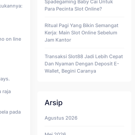
Spadegaming Baby Cai Untuk
akukannya:
Para Pecinta Slot Online?
Ritual Pagi Yang Bikin Semangat
Kerja: Main Slot Online Sebelum
o on line
Jam Kantor
Transaksi Slot88 Jadi Lebih Cepat
Dan Nyaman Dengan Deposit E-
Wallet, Begini Caranya
ways.
 raja
Arsip
bela pada
Agustus 2026
Mei 2026