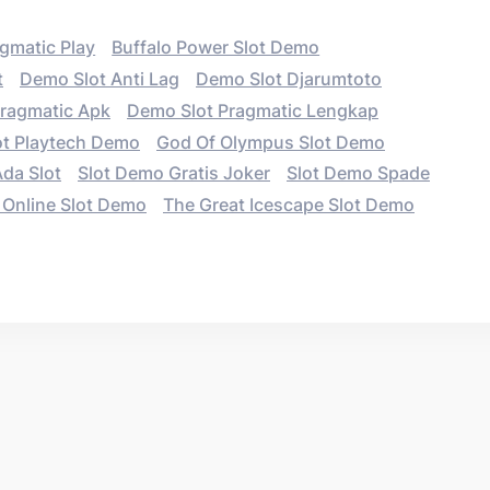
gmatic Play
Buffalo Power Slot Demo
t
Demo Slot Anti Lag
Demo Slot Djarumtoto
ragmatic Apk
Demo Slot Pragmatic Lengkap
t Playtech Demo
God Of Olympus Slot Demo
Ada Slot
Slot Demo Gratis Joker
Slot Demo Spade
 Online Slot Demo
The Great Icescape Slot Demo