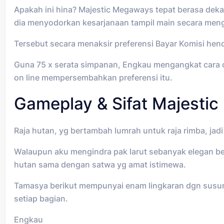
Apakah ini hina? Majestic Megaways tepat berasa dek
dia menyodorkan kesarjanaan tampil main secara me
Tersebut secara menaksir preferensi Bayar Komisi he
Guna 75 x serata simpanan, Engkau mengangkat cara c
on line mempersembahkan preferensi itu.
Gameplay & Sifat Majesti
Raja hutan, yg bertambah lumrah untuk raja rimba, ja
Walaupun aku mengindra pak larut sebanyak elegan be
hutan sama dengan satwa yg amat istimewa.
Tamasya berikut mempunyai enam lingkaran dgn susun
setiap bagian.
Engkau