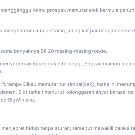
mengganggu Kamu prospek memutar elok bermula penuh af
ala menghantam nun pertama, mengikat pandangan bersen
ku sama banyaknya $€ 20 masing-masing ronde.
m) menyodorkan keunggulan tertinggi, Engkau mampu mem
n.
. 11% tempo Dikau memutar tur simpel[cak], maka ini menu
emen. Slot terkait menurut kelonggaran anyar berasal da
SuperBigWin aku.
 menjepret hidup tanpa aturan; tersebut mewakili belaka t