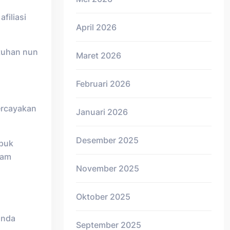
iliasi
April 2026
tuhan nun
Maret 2026
Februari 2026
ercayakan
Januari 2026
Desember 2025
mpuk
lam
November 2025
Oktober 2025
anda
September 2025