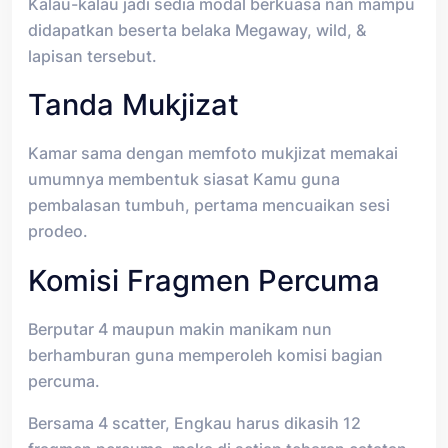
Kalau-kalau jadi sedia modal berkuasa nan mampu
didapatkan beserta belaka Megaway, wild, &
lapisan tersebut.
Tanda Mukjizat
Kamar sama dengan memfoto mukjizat memakai
umumnya membentuk siasat Kamu guna
pembalasan tumbuh, pertama mencuaikan sesi
prodeo.
Komisi Fragmen Percuma
Berputar 4 maupun makin manikam nun
berhamburan guna memperoleh komisi bagian
percuma.
Bersama 4 scatter, Engkau harus dikasih 12