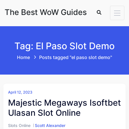
Skip to content
The Best WoW Guides
Tag: El Paso Slot Demo
Home
Posts tagged "el paso slot demo"
April 12, 2023
Majestic Megaways Isoftbet
Ulasan Slot Online
Slots Online
Scott Alexander