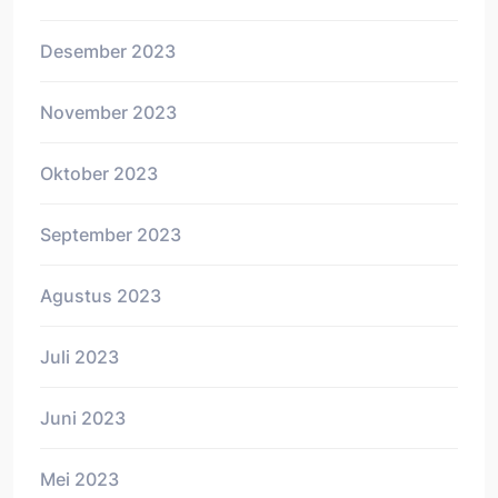
Desember 2023
November 2023
Oktober 2023
September 2023
Agustus 2023
Juli 2023
Juni 2023
Mei 2023