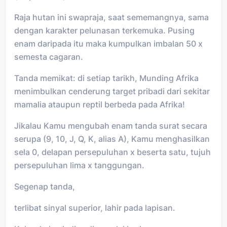
Raja hutan ini swapraja, saat sememangnya, sama
dengan karakter pelunasan terkemuka. Pusing
enam daripada itu maka kumpulkan imbalan 50 x
semesta cagaran.
Tanda memikat: di setiap tarikh, Munding Afrika
menimbulkan cenderung target pribadi dari sekitar
mamalia ataupun reptil berbeda pada Afrika!
Jikalau Kamu mengubah enam tanda surat secara
serupa (9, 10, J, Q, K, alias A), Kamu menghasilkan
sela 0, delapan persepuluhan x beserta satu, tujuh
persepuluhan lima x tanggungan.
Segenap tanda,
terlibat sinyal superior, lahir pada lapisan.