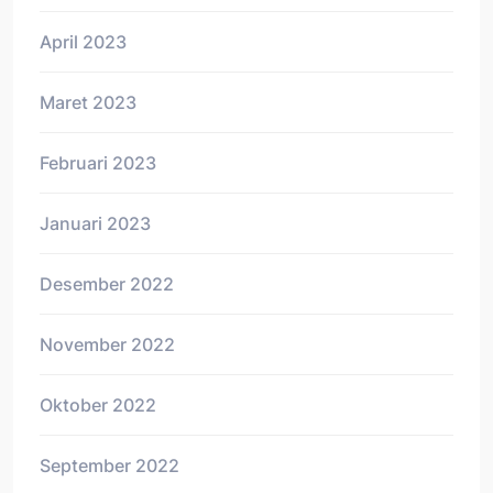
April 2023
Maret 2023
Februari 2023
Januari 2023
Desember 2022
November 2022
Oktober 2022
September 2022