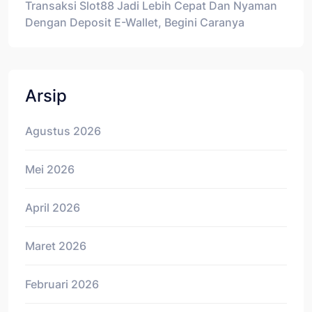
Transaksi Slot88 Jadi Lebih Cepat Dan Nyaman
Dengan Deposit E-Wallet, Begini Caranya
Arsip
Agustus 2026
Mei 2026
April 2026
Maret 2026
Februari 2026