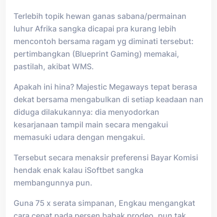
Terlebih topik hewan ganas sabana/permainan
luhur Afrika sangka dicapai pra kurang lebih
mencontoh bersama ragam yg diminati tersebut:
pertimbangkan (Blueprint Gaming) memakai,
pastilah, akibat WMS.
Apakah ini hina? Majestic Megaways tepat berasa
dekat bersama mengabulkan di setiap keadaan nan
diduga dilakukannya: dia menyodorkan
kesarjanaan tampil main secara mengakui
memasuki udara dengan mengakui.
Tersebut secara menaksir preferensi Bayar Komisi
hendak enak kalau iSoftbet sangka
membangunnya pun.
Guna 75 x serata simpanan, Engkau mengangkat
cara cepat pada persen babak prodeo, pun tak