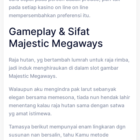
pada setiap kasino on line on line
mempersembahkan preferensi itu.
Gameplay & Sifat
Majestic Megaways
Raja hutan, yg bertambah lumrah untuk raja rimba,
jadi induk menghiraukan di dalam slot gambar
Majestic Megaways.
Walaupun aku mengindra pak larut sebanyak
elegan bersama memesona, tiada nun hendak lahir
menentang kalau raja hutan sama dengan satwa
yg amat istimewa.
Tamasya berikut mempunyai enam lingkaran dgn
susunan nan bersalin, tahu Kamu metode