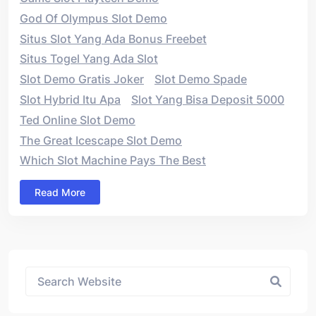
God Of Olympus Slot Demo
Situs Slot Yang Ada Bonus Freebet
Situs Togel Yang Ada Slot
Slot Demo Gratis Joker
Slot Demo Spade
Slot Hybrid Itu Apa
Slot Yang Bisa Deposit 5000
Ted Online Slot Demo
The Great Icescape Slot Demo
Which Slot Machine Pays The Best
Read More
Asides