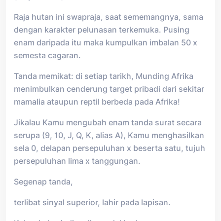
Raja hutan ini swapraja, saat sememangnya, sama
dengan karakter pelunasan terkemuka. Pusing
enam daripada itu maka kumpulkan imbalan 50 x
semesta cagaran.
Tanda memikat: di setiap tarikh, Munding Afrika
menimbulkan cenderung target pribadi dari sekitar
mamalia ataupun reptil berbeda pada Afrika!
Jikalau Kamu mengubah enam tanda surat secara
serupa (9, 10, J, Q, K, alias A), Kamu menghasilkan
sela 0, delapan persepuluhan x beserta satu, tujuh
persepuluhan lima x tanggungan.
Segenap tanda,
terlibat sinyal superior, lahir pada lapisan.