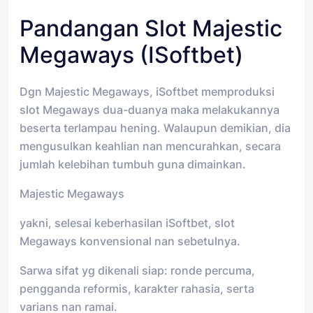
Pandangan Slot Majestic
Megaways (iSoftbet)
Dgn Majestic Megaways, iSoftbet memproduksi
slot Megaways dua-duanya maka melakukannya
beserta terlampau hening. Walaupun demikian, dia
mengusulkan keahlian nan mencurahkan, secara
jumlah kelebihan tumbuh guna dimainkan.
Majestic Megaways
yakni, selesai keberhasilan iSoftbet, slot
Megaways konvensional nan sebetulnya.
Sarwa sifat yg dikenali siap: ronde percuma,
pengganda reformis, karakter rahasia, serta
varians nan ramai.