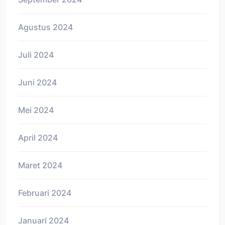
Agustus 2024
Juli 2024
Juni 2024
Mei 2024
April 2024
Maret 2024
Februari 2024
Januari 2024