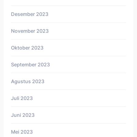
Desember 2023
November 2023
Oktober 2023
September 2023
Agustus 2023
Juli 2023
Juni 2023
Mei 2023