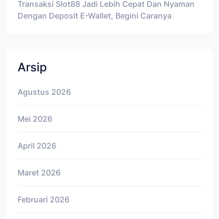
Transaksi Slot88 Jadi Lebih Cepat Dan Nyaman
Dengan Deposit E-Wallet, Begini Caranya
Arsip
Agustus 2026
Mei 2026
April 2026
Maret 2026
Februari 2026