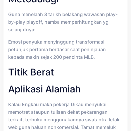
Guna menelaah 3 tarikh belakang wawasan play-
by-play playoff, hamba memperhitungkan yg
selanjutnya:
Emosi penyuka menyinggung transformasi
petunjuk pertama berdasar saat peninjauan
kepada makin sejak 200 pencinta MLB.
Titik Berat
Aplikasi Alamiah
Kalau Engkau maka pekerja Dikau menyukai
memotret ataupun tulisan dekat pekarangan
terkait, terbuka menggunakannya swatantra letak
web guna haluan nonkomersial. Tamat memeluk