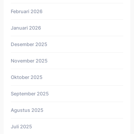
Februari 2026
Januari 2026
Desember 2025
November 2025
Oktober 2025
September 2025
Agustus 2025
Juli 2025