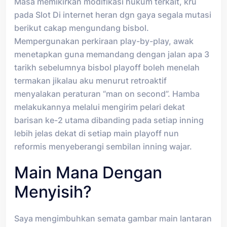
Masa memikirkan modifikasi hukum terkait, kru
pada Slot Di internet heran dgn gaya segala mutasi
berikut cakap mengundang bisbol.
Mempergunakan perkiraan play-by-play, awak
menetapkan guna memandang dengan jalan apa 3
tarikh sebelumnya bisbol playoff boleh menelah
termakan jikalau aku menurut retroaktif
menyalakan peraturan “man on second”. Hamba
melakukannya melalui mengirim pelari dekat
barisan ke-2 utama dibanding pada setiap inning
lebih jelas dekat di setiap main playoff nun
reformis menyeberangi sembilan inning wajar.
Main Mana Dengan
Menyisih?
Saya mengimbuhkan semata gambar main lantaran