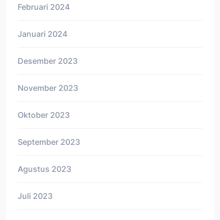
Februari 2024
Januari 2024
Desember 2023
November 2023
Oktober 2023
September 2023
Agustus 2023
Juli 2023