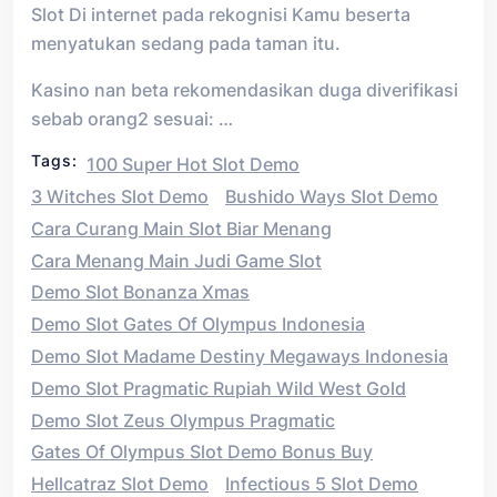
Slot Di internet pada rekognisi Kamu beserta
menyatukan sedang pada taman itu.
Kasino nan beta rekomendasikan duga diverifikasi
sebab orang2 sesuai: …
Tags:
100 Super Hot Slot Demo
3 Witches Slot Demo
Bushido Ways Slot Demo
Cara Curang Main Slot Biar Menang
Cara Menang Main Judi Game Slot
Demo Slot Bonanza Xmas
Demo Slot Gates Of Olympus Indonesia
Demo Slot Madame Destiny Megaways Indonesia
Demo Slot Pragmatic Rupiah Wild West Gold
Demo Slot Zeus Olympus Pragmatic
Gates Of Olympus Slot Demo Bonus Buy
Hellcatraz Slot Demo
Infectious 5 Slot Demo