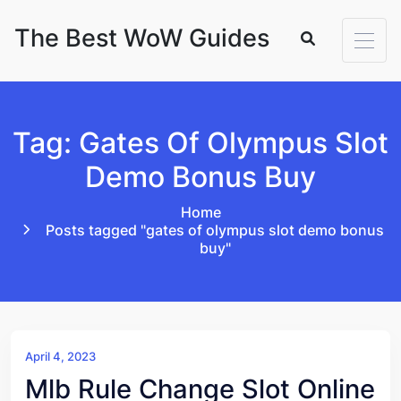
Skip to content
The Best WoW Guides
Tag: Gates Of Olympus Slot
Demo Bonus Buy
Home
Posts tagged "gates of olympus slot demo bonus
buy"
April 4, 2023
Mlb Rule Change Slot Online