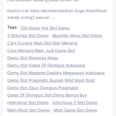
Kasino nan beta rekomendasikan duga diverifikasi
sebab orang2 sesuai: …
Tags:
100 Super Hot Slot Demo
3 Witches Slot Demo
Bushido Ways Slot Demo
Cara Curang Main Slot Biar Menang
Cara Menang Main Judi Game Slot
Demo Slot Bonanza Xmas
Demo Slot Gates Of Olympus Indonesia
Demo Slot Madame Destiny Megaways Indonesia
Demo Slot Pragmatic Rupiah Wild West Gold
Demo Slot Zeus Olympus Pragmatic
Gates Of Olympus Slot Demo Bonus Buy
Hellcatraz Slot Demo
Infectious 5 Slot Demo
Main Akun Slot Demo
Main Game Slot Demo