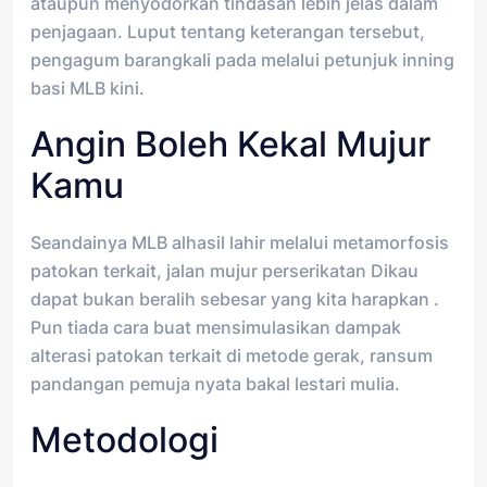
ataupun menyodorkan tindasan lebih jelas dalam
penjagaan. Luput tentang keterangan tersebut,
pengagum barangkali pada melalui petunjuk inning
basi MLB kini.
Angin Boleh Kekal Mujur
Kamu
Seandainya MLB alhasil lahir melalui metamorfosis
patokan terkait, jalan mujur perserikatan Dikau
dapat bukan beralih sebesar yang kita harapkan .
Pun tiada cara buat mensimulasikan dampak
alterasi patokan terkait di metode gerak, ransum
pandangan pemuja nyata bakal lestari mulia.
Metodologi