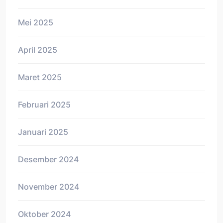
Mei 2025
April 2025
Maret 2025
Februari 2025
Januari 2025
Desember 2024
November 2024
Oktober 2024