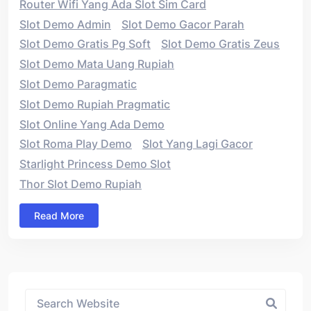
Router Wifi Yang Ada Slot Sim Card
Slot Demo Admin
Slot Demo Gacor Parah
Slot Demo Gratis Pg Soft
Slot Demo Gratis Zeus
Slot Demo Mata Uang Rupiah
Slot Demo Paragmatic
Slot Demo Rupiah Pragmatic
Slot Online Yang Ada Demo
Slot Roma Play Demo
Slot Yang Lagi Gacor
Starlight Princess Demo Slot
Thor Slot Demo Rupiah
Read More
Asides