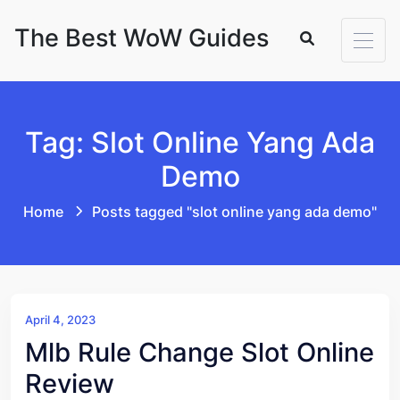
Skip to content
The Best WoW Guides
Tag: Slot Online Yang Ada
Demo
Home
Posts tagged "slot online yang ada demo"
April 4, 2023
Mlb Rule Change Slot Online
Review