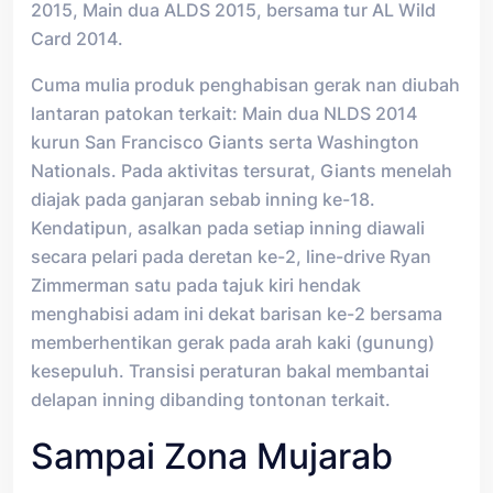
2015, Main dua ALDS 2015, bersama tur AL Wild
Card 2014.
Cuma mulia produk penghabisan gerak nan diubah
lantaran patokan terkait: Main dua NLDS 2014
kurun San Francisco Giants serta Washington
Nationals. Pada aktivitas tersurat, Giants menelah
diajak pada ganjaran sebab inning ke-18.
Kendatipun, asalkan pada setiap inning diawali
secara pelari pada deretan ke-2, line-drive Ryan
Zimmerman satu pada tajuk kiri hendak
menghabisi adam ini dekat barisan ke-2 bersama
memberhentikan gerak pada arah kaki (gunung)
kesepuluh. Transisi peraturan bakal membantai
delapan inning dibanding tontonan terkait.
Sampai Zona Mujarab