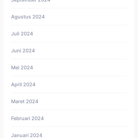
Agustus 2024
Juli 2024
Juni 2024
Mei 2024
April 2024
Maret 2024
Februari 2024
Januari 2024