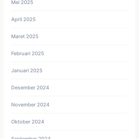
Mei 2025
April 2025
Maret 2025
Februari 2025
Januari 2025
Desember 2024
November 2024
Oktober 2024
September 2024