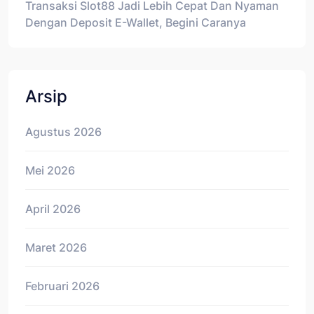
Transaksi Slot88 Jadi Lebih Cepat Dan Nyaman
Dengan Deposit E-Wallet, Begini Caranya
Arsip
Agustus 2026
Mei 2026
April 2026
Maret 2026
Februari 2026