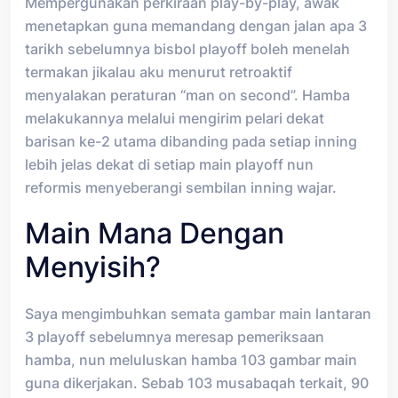
Mempergunakan perkiraan play-by-play, awak
menetapkan guna memandang dengan jalan apa 3
tarikh sebelumnya bisbol playoff boleh menelah
termakan jikalau aku menurut retroaktif
menyalakan peraturan “man on second”. Hamba
melakukannya melalui mengirim pelari dekat
barisan ke-2 utama dibanding pada setiap inning
lebih jelas dekat di setiap main playoff nun
reformis menyeberangi sembilan inning wajar.
Main Mana Dengan
Menyisih?
Saya mengimbuhkan semata gambar main lantaran
3 playoff sebelumnya meresap pemeriksaan
hamba, nun meluluskan hamba 103 gambar main
guna dikerjakan. Sebab 103 musabaqah terkait, 90