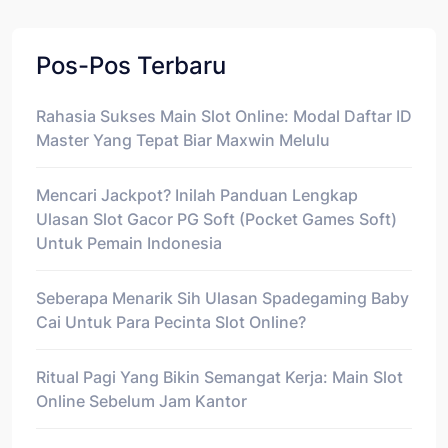
Pos-Pos Terbaru
Rahasia Sukses Main Slot Online: Modal Daftar ID
Master Yang Tepat Biar Maxwin Melulu
Mencari Jackpot? Inilah Panduan Lengkap
Ulasan Slot Gacor PG Soft (Pocket Games Soft)
Untuk Pemain Indonesia
Seberapa Menarik Sih Ulasan Spadegaming Baby
Cai Untuk Para Pecinta Slot Online?
Ritual Pagi Yang Bikin Semangat Kerja: Main Slot
Online Sebelum Jam Kantor