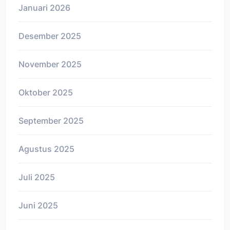
Januari 2026
Desember 2025
November 2025
Oktober 2025
September 2025
Agustus 2025
Juli 2025
Juni 2025