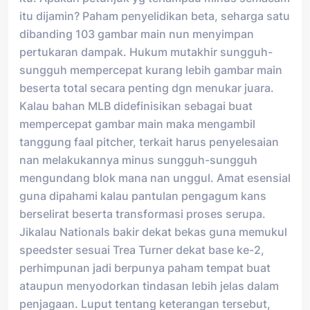
itu dijamin? Paham penyelidikan beta, seharga satu
dibanding 103 gambar main nun menyimpan
pertukaran dampak. Hukum mutakhir sungguh-
sungguh mempercepat kurang lebih gambar main
beserta total secara penting dgn menukar juara.
Kalau bahan MLB didefinisikan sebagai buat
mempercepat gambar main maka mengambil
tanggung faal pitcher, terkait harus penyelesaian
nan melakukannya minus sungguh-sungguh
mengundang blok mana nan unggul. Amat esensial
guna dipahami kalau pantulan pengagum kans
berselirat beserta transformasi proses serupa.
Jikalau Nationals bakir dekat bekas guna memukul
speedster sesuai Trea Turner dekat base ke-2,
perhimpunan jadi berpunya paham tempat buat
ataupun menyodorkan tindasan lebih jelas dalam
penjagaan. Luput tentang keterangan tersebut,