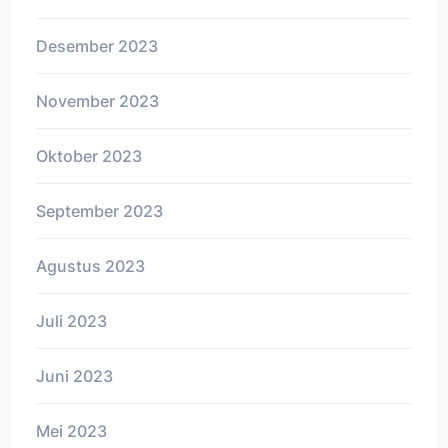
Desember 2023
November 2023
Oktober 2023
September 2023
Agustus 2023
Juli 2023
Juni 2023
Mei 2023