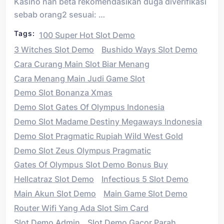
Kasino nan beta rekomendasikan duga diverifikasi
sebab orang2 sesuai: …
Tags:
100 Super Hot Slot Demo
3 Witches Slot Demo
Bushido Ways Slot Demo
Cara Curang Main Slot Biar Menang
Cara Menang Main Judi Game Slot
Demo Slot Bonanza Xmas
Demo Slot Gates Of Olympus Indonesia
Demo Slot Madame Destiny Megaways Indonesia
Demo Slot Pragmatic Rupiah Wild West Gold
Demo Slot Zeus Olympus Pragmatic
Gates Of Olympus Slot Demo Bonus Buy
Hellcatraz Slot Demo
Infectious 5 Slot Demo
Main Akun Slot Demo
Main Game Slot Demo
Router Wifi Yang Ada Slot Sim Card
Slot Demo Admin
Slot Demo Gacor Parah