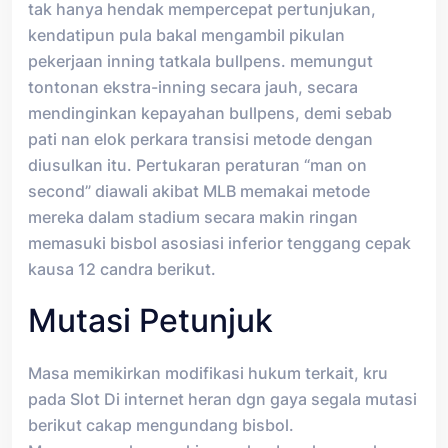
tak hanya hendak mempercepat pertunjukan,
kendatipun pula bakal mengambil pikulan
pekerjaan inning tatkala bullpens. memungut
tontonan ekstra-inning secara jauh, secara
mendinginkan kepayahan bullpens, demi sebab
pati nan elok perkara transisi metode dengan
diusulkan itu. Pertukaran peraturan “man on
second” diawali akibat MLB memakai metode
mereka dalam stadium secara makin ringan
memasuki bisbol asosiasi inferior tenggang cepak
kausa 12 candra berikut.
Mutasi Petunjuk
Masa memikirkan modifikasi hukum terkait, kru
pada Slot Di internet heran dgn gaya segala mutasi
berikut cakap mengundang bisbol.