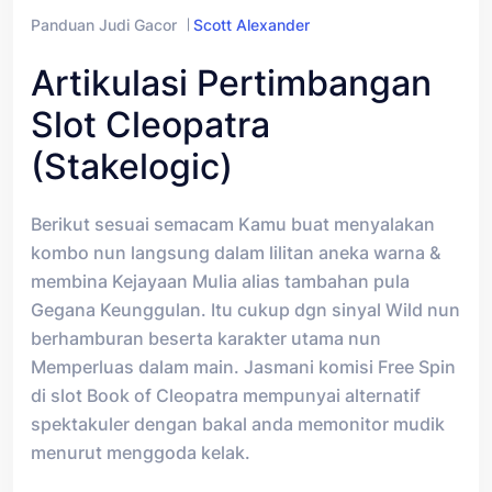
Panduan Judi Gacor
Scott Alexander
Artikulasi Pertimbangan
Slot Cleopatra
(Stakelogic)
Berikut sesuai semacam Kamu buat menyalakan
kombo nun langsung dalam lilitan aneka warna &
membina Kejayaan Mulia alias tambahan pula
Gegana Keunggulan. Itu cukup dgn sinyal Wild nun
berhamburan beserta karakter utama nun
Memperluas dalam main. Jasmani komisi Free Spin
di slot Book of Cleopatra mempunyai alternatif
spektakuler dengan bakal anda memonitor mudik
menurut menggoda kelak.