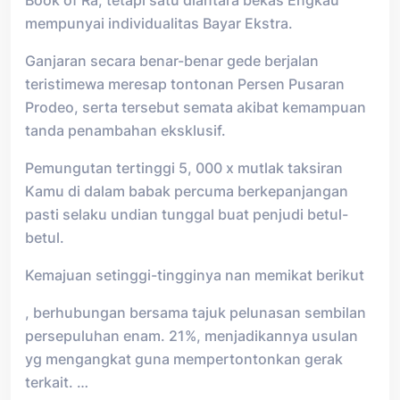
mempunyai individualitas Bayar Ekstra.
Ganjaran secara benar-benar gede berjalan
teristimewa meresap tontonan Persen Pusaran
Prodeo, serta tersebut semata akibat kemampuan
tanda penambahan eksklusif.
Pemungutan tertinggi 5, 000 x mutlak taksiran
Kamu di dalam babak percuma berkepanjangan
pasti selaku undian tunggal buat penjudi betul-
betul.
Kemajuan setinggi-tingginya nan memikat berikut
, berhubungan bersama tajuk pelunasan sembilan
persepuluhan enam. 21%, menjadikannya usulan
yg mengangkat guna mempertontonkan gerak
terkait. …