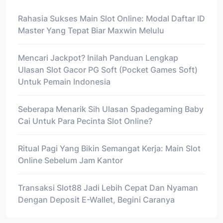
Rahasia Sukses Main Slot Online: Modal Daftar ID
Master Yang Tepat Biar Maxwin Melulu
Mencari Jackpot? Inilah Panduan Lengkap
Ulasan Slot Gacor PG Soft (Pocket Games Soft)
Untuk Pemain Indonesia
Seberapa Menarik Sih Ulasan Spadegaming Baby
Cai Untuk Para Pecinta Slot Online?
Ritual Pagi Yang Bikin Semangat Kerja: Main Slot
Online Sebelum Jam Kantor
Transaksi Slot88 Jadi Lebih Cepat Dan Nyaman
Dengan Deposit E-Wallet, Begini Caranya