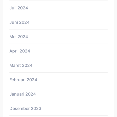
Juli 2024
Juni 2024
Mei 2024
April 2024
Maret 2024
Februari 2024
Januari 2024
Desember 2023