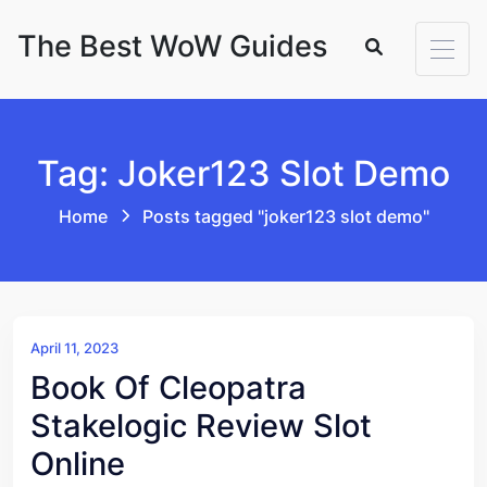
Skip to content
The Best WoW Guides
Tag: Joker123 Slot Demo
Home
Posts tagged "joker123 slot demo"
April 11, 2023
Book Of Cleopatra
Stakelogic Review Slot
Online