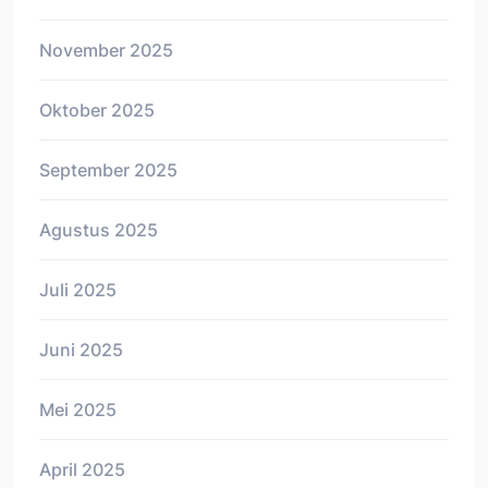
November 2025
Oktober 2025
September 2025
Agustus 2025
Juli 2025
Juni 2025
Mei 2025
April 2025