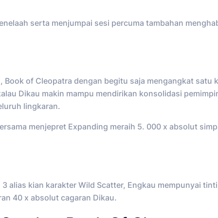
menelaah serta menjumpai sesi percuma tambahan menghab
 Book of Cleopatra dengan begitu saja mengangkat satu k
Jikalau Dikau makin mampu mendirikan konsolidasi pemimp
eluruh lingkaran.
 bersama menjepret Expanding meraih 5. 000 x absolut sim
3 alias kian karakter Wild Scatter, Engkau mempunyai tin
an 40 x absolut cagaran Dikau.