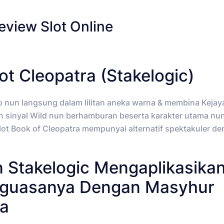
eview Slot Online
ot Cleopatra (Stakelogic)
nun langsung dalam lilitan aneka warna & membina Kejay
n sinyal Wild nun berhamburan beserta karakter utama nu
lot Book of Cleopatra mempunyai alternatif spektakuler de
 Stakelogic Mengaplikasika
nguasanya Dengan Masyhur
ya