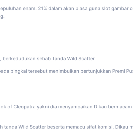
epuluhan enam. 21% dalam akan biasa guna slot gambar on
ng.
, berkedudukan sebab Tanda Wild Scatter.
 pada bingkai tersebut menimbulkan pertunjukkan Premi Pu
 Book of Cleopatra yakni dia menyampaikan Dikau bermaca
 tanda Wild Scatter beserta memacu sifat komisi, Dikau