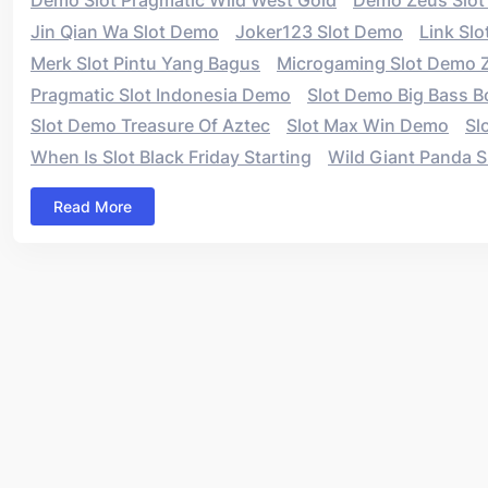
Demo Slot Pragmatic Wild West Gold
Demo Zeus Slot
Jin Qian Wa Slot Demo
Joker123 Slot Demo
Link Sl
Merk Slot Pintu Yang Bagus
Microgaming Slot Demo 
Pragmatic Slot Indonesia Demo
Slot Demo Big Bass 
Slot Demo Treasure Of Aztec
Slot Max Win Demo
Sl
When Is Slot Black Friday Starting
Wild Giant Panda 
Read More