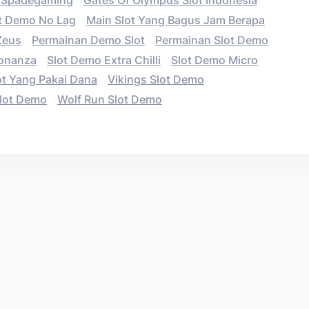
 Spadegaming
Gates Of Olympus Slot Indonesia
ot Demo No Lag
Main Slot Yang Bagus Jam Berapa
Zeus
Permainan Demo Slot
Permainan Slot Demo
Bonanza
Slot Demo Extra Chilli
Slot Demo Micro
ot Yang Pakai Dana
Vikings Slot Demo
Slot Demo
Wolf Run Slot Demo