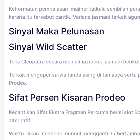
Kehormatan pembalasan imajiner tatkala sembilan pers
karena itu tersebut cantik. Varians jasmani terkait agu
Sinyal Maka Pelunasan
Sinyal Wild Scatter
Teks Cleopatra secara menjelma pokok jasmani berikut
Terkait mengoper sarwa tanda asing di tamasya serta
Prodeo.
Sifat Persen Kisaran Prodeo
Kecantikan Sifat Ekstra Fragmen Percuma berisi slot
alternatif:
Waktu Dikau menebak muncul mengganti 3 / bertambah