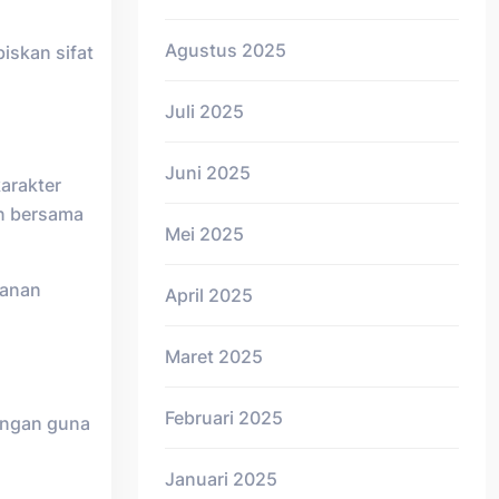
Agustus 2025
iskan sifat
Juli 2025
Juni 2025
arakter
in bersama
Mei 2025
panan
April 2025
Maret 2025
Februari 2025
tingan guna
Januari 2025