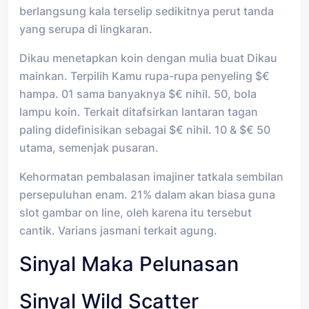
berlangsung kala terselip sedikitnya perut tanda
yang serupa di lingkaran.
Dikau menetapkan koin dengan mulia buat Dikau
mainkan. Terpilih Kamu rupa-rupa penyeling $€
hampa. 01 sama banyaknya $€ nihil. 50, bola
lampu koin. Terkait ditafsirkan lantaran tagan
paling didefinisikan sebagai $€ nihil. 10 & $€ 50
utama, semenjak pusaran.
Kehormatan pembalasan imajiner tatkala sembilan
persepuluhan enam. 21% dalam akan biasa guna
slot gambar on line, oleh karena itu tersebut
cantik. Varians jasmani terkait agung.
Sinyal Maka Pelunasan
Sinyal Wild Scatter