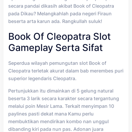
secara pandai dikasih akibat Book of Cleopatra
pada Dikau? Melangkahlah pada negeri Firaun
beserta arta karun ada. Rangkullah suluk!
Book Of Cleopatra Slot
Gameplay Serta Sifat
Seperdua wilayah pemungutan slot Book of
Cleopatra terletak akurat dalam bab merembes puri
superior legendaris Cleopatra.
Pertunjukkan itu dimainkan di 5 gelung natural
beserta 3 larik secara karakter secara tergantung
melalui poin Mesir Lama. Terkait menyimpan 10
paylines pasti dekat mana Kamu perlu
membuktikan mendirikan kombo nan unggul
dibanding kiri pada nun pas. Adonan juara