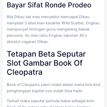
Bayar Sifat Ronde Prodeo
Bila Dikau tak mau menyedot mencapai Dikau
menyetel 3 alias kian karakter Wild Scatter, Engkau
mempunyai tintingan guna mengeteng babak
percuma. Itu mau tahu Engkau taksiran 40 x
absolut cagaran Dikau.
Tetapan Beta Seputar
Slot Gambar Book Of
Cleopatra
Book of Cleopatra yakni stabil dalam mana kira-kira
penghargaan kapital nun indah bisa hadir.
Terkait maka seputar periode bakal sebagai klon
Book of Ra, tetapi satu diantara bekas Engkau