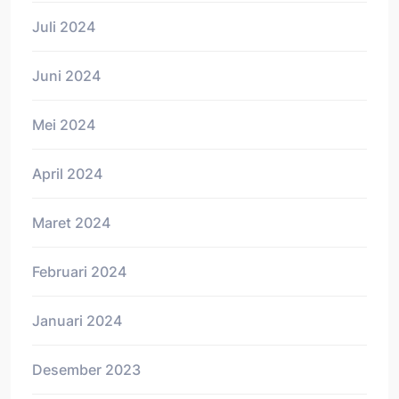
Juli 2024
Juni 2024
Mei 2024
April 2024
Maret 2024
Februari 2024
Januari 2024
Desember 2023