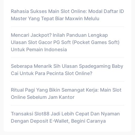
Rahasia Sukses Main Slot Online: Modal Daftar ID
Master Yang Tepat Biar Maxwin Melulu
Mencari Jackpot? Inilah Panduan Lengkap
Ulasan Slot Gacor PG Soft (Pocket Games Soft)
Untuk Pemain Indonesia
Seberapa Menarik Sih Ulasan Spadegaming Baby
Cai Untuk Para Pecinta Slot Online?
Ritual Pagi Yang Bikin Semangat Kerja: Main Slot
Online Sebelum Jam Kantor
Transaksi Slot88 Jadi Lebih Cepat Dan Nyaman
Dengan Deposit E-Wallet, Begini Caranya