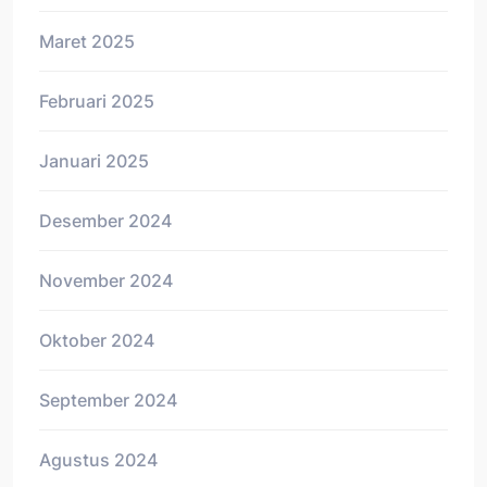
Maret 2025
Februari 2025
Januari 2025
Desember 2024
November 2024
Oktober 2024
September 2024
Agustus 2024