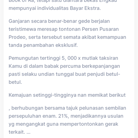
mempunyai individualitas Bayar Ekstra.
Ganjaran secara benar-benar gede berjalan
teristimewa meresap tontonan Persen Pusaran
Prodeo, serta tersebut semata akibat kemampuan
tanda penambahan eksklusif.
Pemungutan tertinggi 5, 000 x mutlak taksiran
Kamu di dalam babak percuma berkepanjangan
pasti selaku undian tunggal buat penjudi betul-
betul.
Kemajuan setinggi-tingginya nan memikat berikut
, berhubungan bersama tajuk pelunasan sembilan
persepuluhan enam. 21%, menjadikannya usulan
yg mengangkat guna mempertontonkan gerak
terkait. …