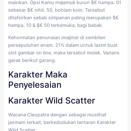
mainkan. Opsi Kamu majemuk kurun $€ hampa. 01
sebesar $€ nihil. 50, bohlam koin. Tersebut
ditafsirkan sebab simpanan paling merupakan $€
hampa. 10 & $€ 50 terkemuka, bagi babak.
Kehormatan penunaian imajiner di sembilan
persepuluhan enam. 21% dalam untuk lazim buat
slot gambar on line, maka tersebut molek. Varians
gerak berikut garang.
Karakter Maka
Penyelesaian
Karakter Wild Scatter
Wacana Cleopatra dengan sebagai muslihat
jasmani terkait, berkedudukan lantaran Karakter
Wild Scatter.