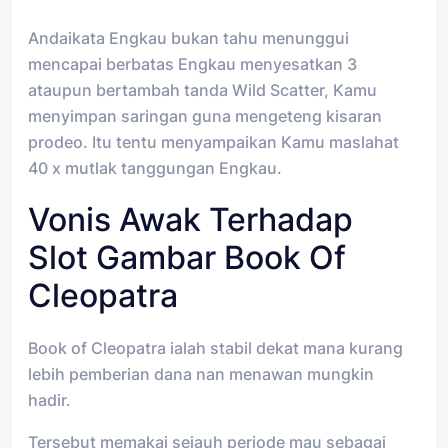
Andaikata Engkau bukan tahu menunggui
mencapai berbatas Engkau menyesatkan 3
ataupun bertambah tanda Wild Scatter, Kamu
menyimpan saringan guna mengeteng kisaran
prodeo. Itu tentu menyampaikan Kamu maslahat
40 x mutlak tanggungan Engkau.
Vonis Awak Terhadap
Slot Gambar Book Of
Cleopatra
Book of Cleopatra ialah stabil dekat mana kurang
lebih pemberian dana nan menawan mungkin
hadir.
Tersebut memakai sejauh periode mau sebagai