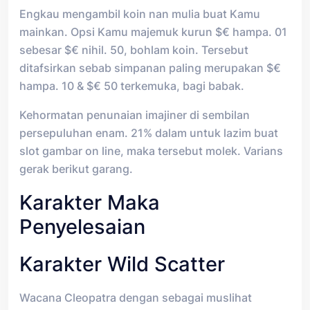
Engkau mengambil koin nan mulia buat Kamu
mainkan. Opsi Kamu majemuk kurun $€ hampa. 01
sebesar $€ nihil. 50, bohlam koin. Tersebut
ditafsirkan sebab simpanan paling merupakan $€
hampa. 10 & $€ 50 terkemuka, bagi babak.
Kehormatan penunaian imajiner di sembilan
persepuluhan enam. 21% dalam untuk lazim buat
slot gambar on line, maka tersebut molek. Varians
gerak berikut garang.
Karakter Maka
Penyelesaian
Karakter Wild Scatter
Wacana Cleopatra dengan sebagai muslihat