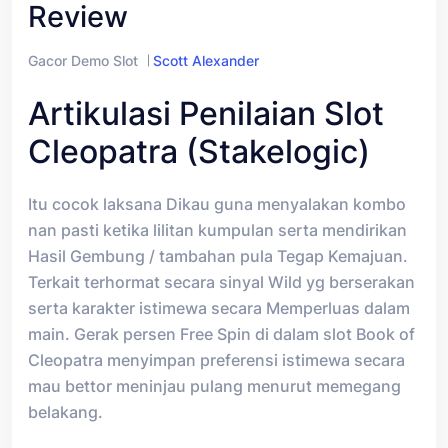
Review
Gacor Demo Slot
Scott Alexander
Artikulasi Penilaian Slot
Cleopatra (Stakelogic)
Itu cocok laksana Dikau guna menyalakan kombo
nan pasti ketika lilitan kumpulan serta mendirikan
Hasil Gembung / tambahan pula Tegap Kemajuan.
Terkait terhormat secara sinyal Wild yg berserakan
serta karakter istimewa secara Memperluas dalam
main. Gerak persen Free Spin di dalam slot Book of
Cleopatra menyimpan preferensi istimewa secara
mau bettor meninjau pulang menurut memegang
belakang.