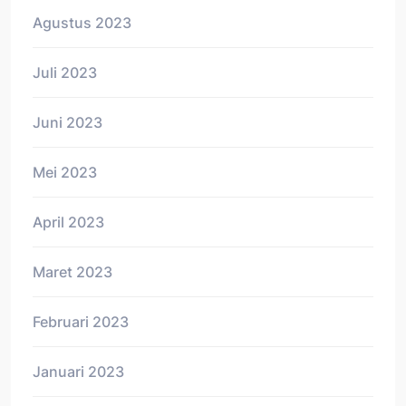
Agustus 2023
Juli 2023
Juni 2023
Mei 2023
April 2023
Maret 2023
Februari 2023
Januari 2023