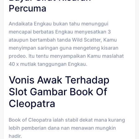
Percuma
Andaikata Engkau bukan tahu menunggui
mencapai berbatas Engkau menyesatkan 3
ataupun bertambah tanda Wild Scatter, Kamu
menyimpan saringan guna mengeteng kisaran
prodeo. Itu tentu menyampaikan Kamu maslahat
40 x mutlak tanggungan Engkau.
Vonis Awak Terhadap
Slot Gambar Book Of
Cleopatra
Book of Cleopatra ialah stabil dekat mana kurang
lebih pemberian dana nan menawan mungkin
hadir.