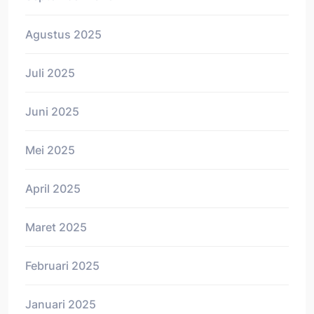
Agustus 2025
Juli 2025
Juni 2025
Mei 2025
April 2025
Maret 2025
Februari 2025
Januari 2025