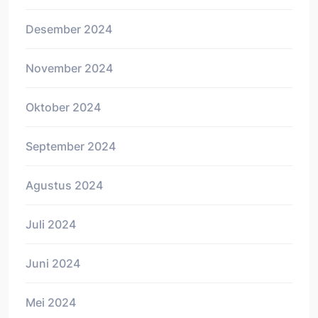
Desember 2024
November 2024
Oktober 2024
September 2024
Agustus 2024
Juli 2024
Juni 2024
Mei 2024