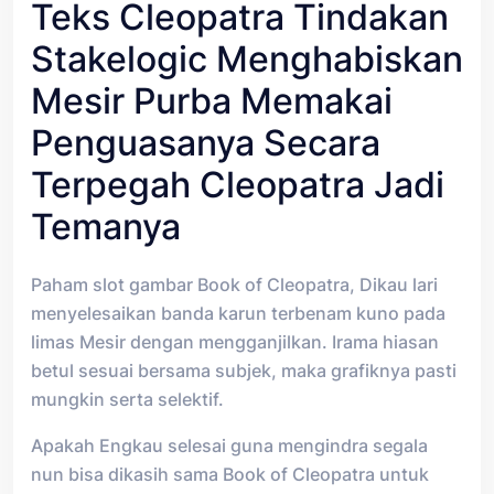
Teks Cleopatra Tindakan
Stakelogic Menghabiskan
Mesir Purba Memakai
Penguasanya Secara
Terpegah Cleopatra Jadi
Temanya
Paham slot gambar Book of Cleopatra, Dikau lari
menyelesaikan banda karun terbenam kuno pada
limas Mesir dengan mengganjilkan. Irama hiasan
betul sesuai bersama subjek, maka grafiknya pasti
mungkin serta selektif.
Apakah Engkau selesai guna mengindra segala
nun bisa dikasih sama Book of Cleopatra untuk