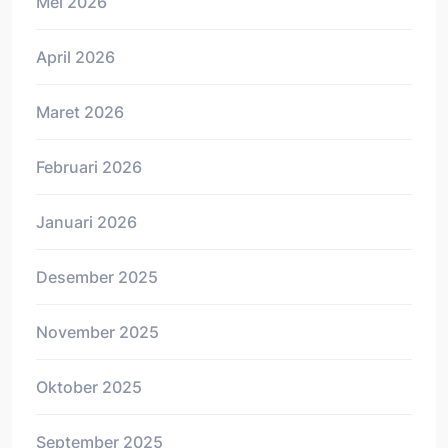
Mei 2026
April 2026
Maret 2026
Februari 2026
Januari 2026
Desember 2025
November 2025
Oktober 2025
September 2025