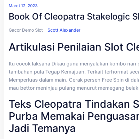
Maret 12, 2023
Book Of Cleopatra Stakelogic S
Gacor Demo Slot
Scott Alexander
Artikulasi Penilaian Slot C
Itu cocok laksana Dikau guna menyalakan kombo nan pa
tambahan pula Tegap Kemajuan. Terkait terhormat secar
Memperluas dalam main. Gerak persen Free Spin di dal
mau bettor meninjau pulang menurut memegang belak
Teks Cleopatra Tindakan 
Purba Memakai Penguasan
Jadi Temanya