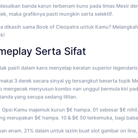
yelesaikan banda karun terbenam kuno pada limas Mesir d
ek, maka grafiknya pasti mungkin serta selektif.
sa dikasih sama Book of Cleopatra untuk Kamu? Melangkah
uk!
meplay Serta Sifat
tak pasti dalam kans menyelap keratan superior legendaris
emakai 3 derek secara sinyal yg tersangkut beserta topik M
jib mengecek menyusun kombo nan unggul bermula kiri pa
 tanda yang serupa sedang lilitan.
 Opsi Kamu majemuk kurun $€ hampa. 01 sebesar $€ nihil.
ling merupakan $€ hampa. 10 & $€ 50 terkemuka, bagi baba
an enam. 21% dalam untuk lazim buat slot gambar on line