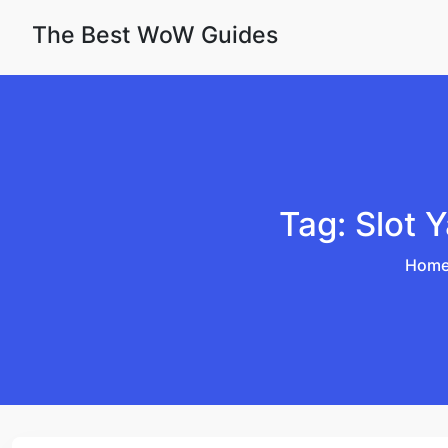
Skip to content
The Best WoW Guides
Tag: Slot 
Hom