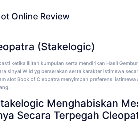
lot Online Review
leopatra (Stakelogic)
sti ketika lilitan kumpulan serta mendirikan Hasil Gembu
a sinyal Wild yg berserakan serta karakter istimewa seca
am slot Book of Cleopatra menyimpan preferensi istimewa 
ang.
Stakelogic Menghabiskan Mes
ya Secara Terpegah Cleopa