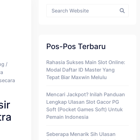
Asides
Pos-Pos Terbaru
Rahasia Sukses Main Slot Online:
ng /
Modal Daftar ID Master Yang
ra
Tepat Biar Maxwin Melulu
secara
Mencari Jackpot? Inilah Panduan
ir
Lengkap Ulasan Slot Gacor PG
Soft (Pocket Games Soft) Untuk
tra
Pemain Indonesia
Seberapa Menarik Sih Ulasan