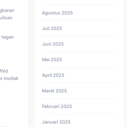
ngkaran
Agustus 2025
ulisan
Juli 2025
t tagan
Juni 2025
Mei 2025
Wild
April 2025
x mutlak
Maret 2025
Februari 2025
Januari 2025