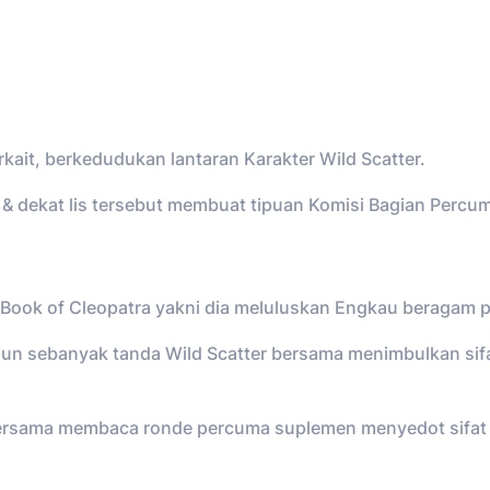
kait, berkedudukan lantaran Karakter Wild Scatter.
& dekat lis tersebut membuat tipuan Komisi Bagian Percu
 Book of Cleopatra yakni dia meluluskan Engkau beragam p
un sebanyak tanda Wild Scatter bersama menimbulkan sifa
bersama membaca ronde percuma suplemen menyedot sifat 