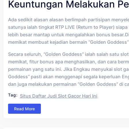
Keuntungan Melakukan Pe
Ada sedikit alasan alasan berlimpah partisipan menyel
satunya ialah tingkat RTP LIVE (Return to Player) siapa
lebih besar mantap untuk mengalahkan bonus besar.Di 
memikat membuat kejadian bermain “Golden Goddess
Secara seluruh, “Golden Goddess” ialah salah satu slo
memikat, fitur bonus apa menghasilkan, dan cara ber
permainan yang satu ini. Jika Engkau menyukai slot ga
Goddess” pasti akan menggenapi segala keperluan En
dan juga melakukan permainan “Golden Goddess” di ca
Tag:
Situs Daftar Judi Slot Gacor Hari Ini
Read More