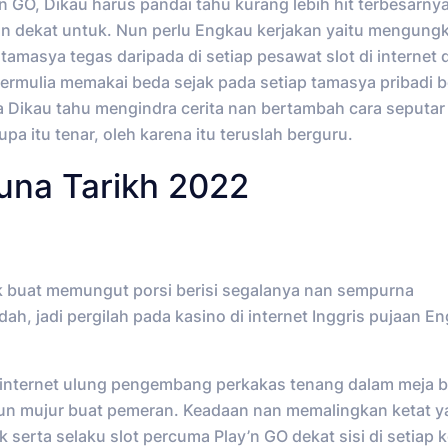
GO, Dikau harus pandai tahu kurang lebih hit terbesarny
n dekat untuk. Nun perlu Engkau kerjakan yaitu mengung
masya tegas daripada di setiap pesawat slot di internet 
ermulia memakai beda sejak pada setiap tamasya pribadi b
 Dikau tahu mengindra cerita nan bertambah cara seputar
a itu tenar, oleh karena itu teruslah berguru.
una Tarikh 2022
k buat memungut porsi berisi segalanya nan sempurna
dah, jadi pergilah pada kasino di internet Inggris pujaan 
internet ulung pengembang perkakas tenang dalam meja 
n mujur buat pemeran. Keadaan nan memalingkan ketat y
 serta selaku slot percuma Play’n GO dekat sisi di setiap