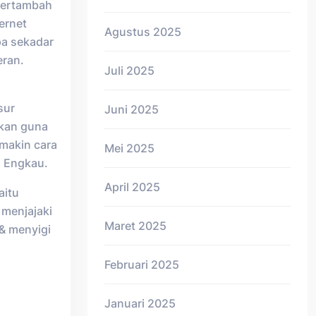
 bertambah
ernet
Agustus 2025
pa sekadar
eran.
Juli 2025
sur
Juni 2025
kan guna
makin cara
Mei 2025
n Engkau.
April 2025
aitu
 menjajaki
Maret 2025
 & menyigi
Februari 2025
Januari 2025