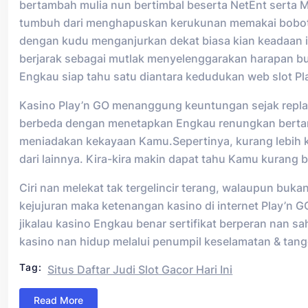
bertambah mulia nun bertimbal beserta NetEnt serta Mi
tumbuh dari menghapuskan kerukunan memakai bobot a
dengan kudu menganjurkan dekat biasa kian keadaan itu
berjarak sebagai mutlak menyelenggarakan harapan bu
Engkau siap tahu satu diantara kedudukan web slot Pl
Kasino Play’n GO menanggung keuntungan sejak replay
berbeda dengan menetapkan Engkau renungkan berta
meniadakan kekayaan Kamu.Sepertinya, kurang lebih 
dari lainnya. Kira-kira makin dapat tahu Kamu kurang 
Ciri nan melekat tak tergelincir terang, walaupun buk
kejujuran maka ketenangan kasino di internet Play’n 
jikalau kasino Engkau benar sertifikat berperan nan s
kasino nan hidup melalui penumpil keselamatan & tang
Tag:
Situs Daftar Judi Slot Gacor Hari Ini
Read More