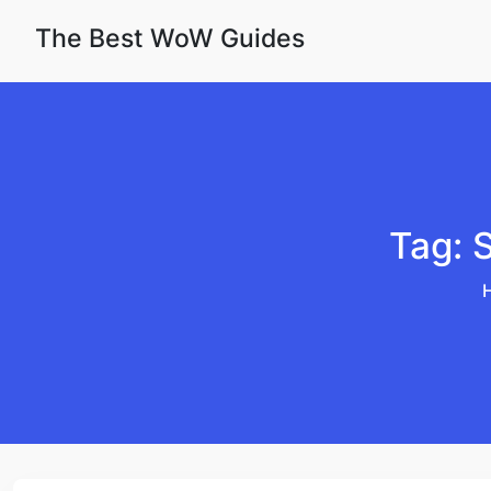
Skip to content
The Best WoW Guides
Tag: S