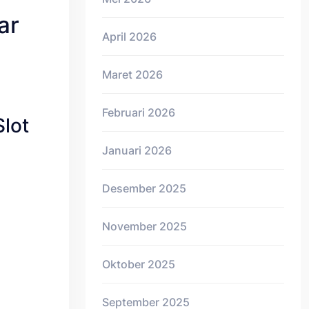
ar
April 2026
Maret 2026
Februari 2026
lot
Januari 2026
Desember 2025
November 2025
Oktober 2025
September 2025