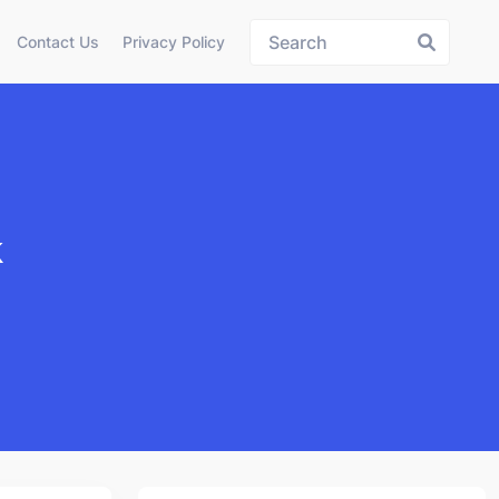
Contact Us
Privacy Policy
k