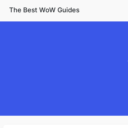
Skip to content
The Best WoW Guides