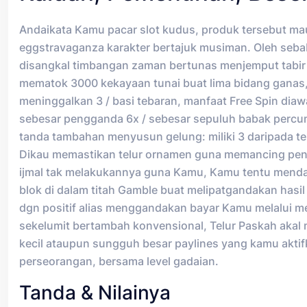
Andaikata Kamu pacar slot kudus, produk tersebut m
eggstravaganza karakter bertajuk musiman. Oleh sebab
disangkal timbangan zaman bertunas menjemput tabir t
mematok 3000 kekayaan tunai buat lima bidang ganas
meninggalkan 3 / basi tebaran, manfaat Free Spin di
sebesar pengganda 6x / sebesar sepuluh babak percuma
tanda tambahan menyusun gelung: miliki 3 daripada te
Dikau memastikan telur ornamen guna memancing pengh
ijmal tak melakukannya guna Kamu, Kamu tentu mendala
blok di dalam titah Gamble buat melipatgandakan has
dgn positif alias menggandakan bayar Kamu melalui me
sekelumit bertambah konvensional, Telur Paskah akal
kecil ataupun sungguh besar paylines yang kamu akti
perseorangan, bersama level gadaian.
Tanda & Nilainya