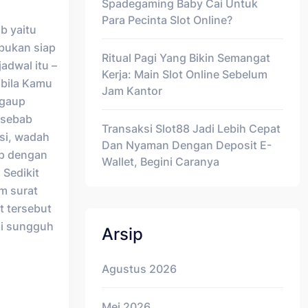
Spadegaming Baby Cai Untuk
Para Pecinta Slot Online?
b yaitu
 bukan siap
Ritual Pagi Yang Bikin Semangat
adwal itu –
Kerja: Main Slot Online Sebelum
abila Kamu
Jam Kantor
ngaup
 sebab
Transaksi Slot88 Jadi Lebih Cepat
si, wadah
Dan Nyaman Dengan Deposit E-
ap dengan
Wallet, Begini Caranya
 Sedikit
m surat
t tersebut
si sungguh
Arsip
Agustus 2026
Mei 2026