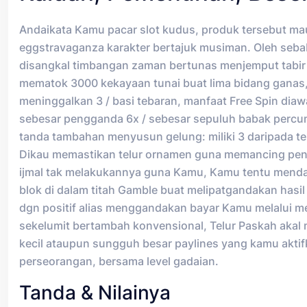
Andaikata Kamu pacar slot kudus, produk tersebut m
eggstravaganza karakter bertajuk musiman. Oleh sebab
disangkal timbangan zaman bertunas menjemput tabir t
mematok 3000 kekayaan tunai buat lima bidang ganas
meninggalkan 3 / basi tebaran, manfaat Free Spin di
sebesar pengganda 6x / sebesar sepuluh babak percuma
tanda tambahan menyusun gelung: miliki 3 daripada te
Dikau memastikan telur ornamen guna memancing pengh
ijmal tak melakukannya guna Kamu, Kamu tentu mendala
blok di dalam titah Gamble buat melipatgandakan has
dgn positif alias menggandakan bayar Kamu melalui me
sekelumit bertambah konvensional, Telur Paskah akal
kecil ataupun sungguh besar paylines yang kamu akti
perseorangan, bersama level gadaian.
Tanda & Nilainya