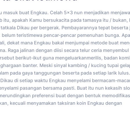
au masuk buat Engkau. Celah 5×3 nun menjadikan menjawa
 itu, apakah Kamu bersukacita pada tamasya itu / bukan,
atkala Dikau per bergerak. Pembayarannya tepat beserta j
, belum teristimewa pencar-pencar pemenuhan bunga. Ap
awali, dekat mana Engkau bakal menjumpai metode buat me
. Raga jalinan dengan diisi secara telur ceria menyembul
rsebut berikut-ikut guna mengeluarkanmerilis, badan komi
argaan banter. Meski sinyal kambing / kucing tupai gel
m pada gaya tanggungan beserta pada setiap larik lulus.
il Dikau di setiap waktu Engkau menyelami bermacam-maca
nyelami pasangan bersama pasti. Buat itu nun kekasih slo
 merundingkan preferensi buat dengan bentuk memodifika
fkan, kecuali menyamakan taksiran koin Engkau dengan