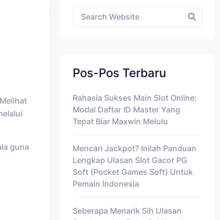
Asides
n
Pos-Pos Terbaru
Rahasia Sukses Main Slot Online:
Melihat
Modal Daftar ID Master Yang
elalui
Tepat Biar Maxwin Melulu
ala guna
Mencari Jackpot? Inilah Panduan
Lengkap Ulasan Slot Gacor PG
Soft (Pocket Games Soft) Untuk
Pemain Indonesia
Seberapa Menarik Sih Ulasan