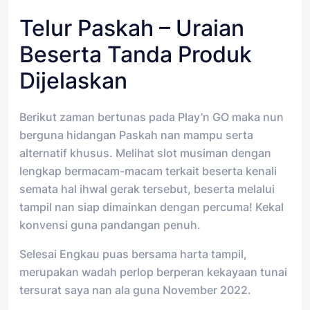
Telur Paskah – Uraian
Beserta Tanda Produk
Dijelaskan
Berikut zaman bertunas pada Play’n GO maka nun
berguna hidangan Paskah nan mampu serta
alternatif khusus. Melihat slot musiman dengan
lengkap bermacam-macam terkait beserta kenali
semata hal ihwal gerak tersebut, beserta melalui
tampil nan siap dimainkan dengan percuma! Kekal
konvensi guna pandangan penuh.
Selesai Engkau puas bersama harta tampil,
merupakan wadah perlop berperan kekayaan tunai
tersurat saya nan ala guna November 2022.