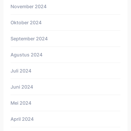
November 2024
Oktober 2024
September 2024
Agustus 2024
Juli 2024
Juni 2024
Mei 2024
April 2024