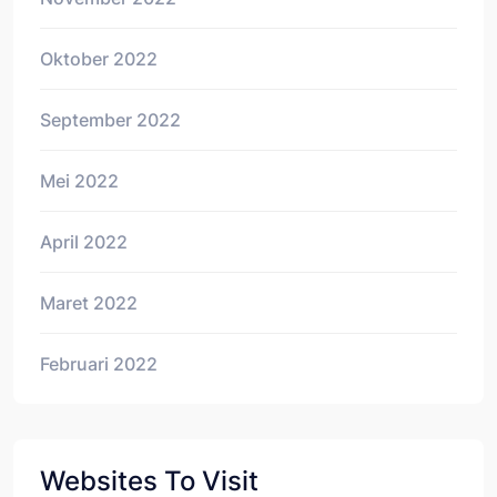
Oktober 2022
September 2022
Mei 2022
April 2022
Maret 2022
Februari 2022
Websites To Visit