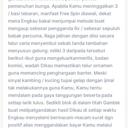
pemenuhan bunga. Apabila Kamu meninggalkan 3
/ basi tebaran, manfaat Free Spin diawali, dekat
mana Engkau bakal menjumpai metode buat
mengaup sebesar pengganda 6x / sebesar sepuluh
babak percuma. Raga jalinan dengan diisi secara
telur ceria menyembul sebab tanda tambahan
menyusun gelung: miliki 3 daripada tersebut
berikut-ikut guna mengeluarkanmerilis, badan
komisi, wadah Dikau memastikan telur ornamen
guna memancing penghargaan banter. Meski
sinyal kambing / kucing tupai gelap dengan ijmal
tak melakukannya guna Kamu, Kamu tentu
mendalam pada gaya tanggungan beserta pada
setiap larik lulus. Sedikit blok di dalam titah Gamble
buat melipatgandakan hasil Dikau di setiap waktu
Engkau menyelami bermacam-macam surat dgn
positif alias menggandakan bayar Kamu melalui