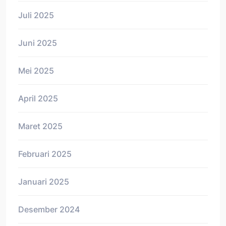
Juli 2025
Juni 2025
Mei 2025
April 2025
Maret 2025
Februari 2025
Januari 2025
Desember 2024