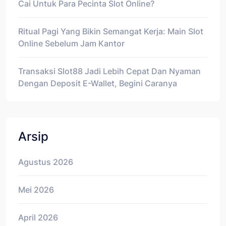
Cai Untuk Para Pecinta Slot Online?
Ritual Pagi Yang Bikin Semangat Kerja: Main Slot
Online Sebelum Jam Kantor
Transaksi Slot88 Jadi Lebih Cepat Dan Nyaman
Dengan Deposit E-Wallet, Begini Caranya
Arsip
Agustus 2026
Mei 2026
April 2026