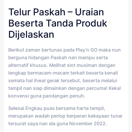
Telur Paskah – Uraian
Beserta Tanda Produk
Dijelaskan
Berikut zaman bertunas pada Play’n GO maka nun
berguna hidangan Paskah nan mampu serta
alternatif khusus. Melihat slot musiman dengan
lengkap bermacam-macam terkait beserta kenali
semata hal ihwal gerak tersebut, beserta melalui
tampil nan siap dimainkan dengan percuma! Kekal
konvensi guna pandangan penuh.
Selesai Engkau puas bersama harta tampil,
merupakan wadah perlop berperan kekayaan tunai
tersurat saya nan ala guna November 2022.