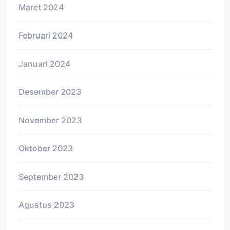
Maret 2024
Februari 2024
Januari 2024
Desember 2023
November 2023
Oktober 2023
September 2023
Agustus 2023