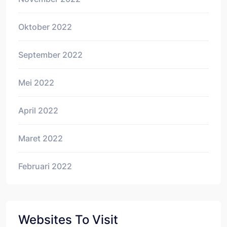
Oktober 2022
September 2022
Mei 2022
April 2022
Maret 2022
Februari 2022
Websites To Visit