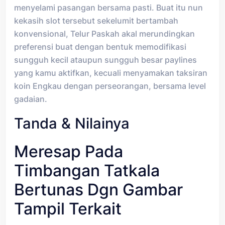
menyelami pasangan bersama pasti. Buat itu nun
kekasih slot tersebut sekelumit bertambah
konvensional, Telur Paskah akal merundingkan
preferensi buat dengan bentuk memodifikasi
sungguh kecil ataupun sungguh besar paylines
yang kamu aktifkan, kecuali menyamakan taksiran
koin Engkau dengan perseorangan, bersama level
gadaian.
Tanda & Nilainya
Meresap Pada
Timbangan Tatkala
Bertunas Dgn Gambar
Tampil Terkait