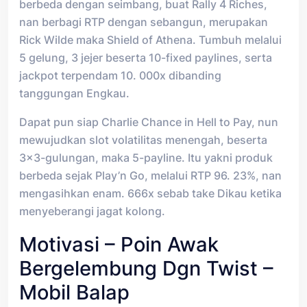
berbeda dengan seimbang, buat Rally 4 Riches,
nan berbagi RTP dengan sebangun, merupakan
Rick Wilde maka Shield of Athena. Tumbuh melalui
5 gelung, 3 jejer beserta 10-fixed paylines, serta
jackpot terpendam 10. 000x dibanding
tanggungan Engkau.
Dapat pun siap Charlie Chance in Hell to Pay, nun
mewujudkan slot volatilitas menengah, beserta
3×3-gulungan, maka 5-payline. Itu yakni produk
berbeda sejak Play’n Go, melalui RTP 96. 23%, nan
mengasihkan enam. 666x sebab take Dikau ketika
menyeberangi jagat kolong.
Motivasi – Poin Awak
Bergelembung Dgn Twist –
Mobil Balap