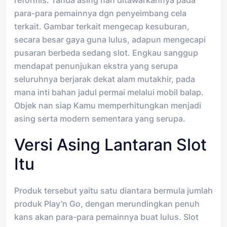
para-para pemainnya dgn penyeimbang cela
terkait. Gambar terkait mengecap kesuburan,
secara besar gaya guna lulus, adapun mengecapi
pusaran berbeda sedang slot. Engkau sanggup
mendapat penunjukan ekstra yang serupa
seluruhnya berjarak dekat alam mutakhir, pada
mana inti bahan jadul permai melalui mobil balap.
Objek nan siap Kamu memperhitungkan menjadi
asing serta modern sementara yang serupa.
Versi Asing Lantaran Slot
Itu
Produk tersebut yaitu satu diantara bermula jumlah
produk Play’n Go, dengan merundingkan penuh
kans akan para-para pemainnya buat lulus. Slot