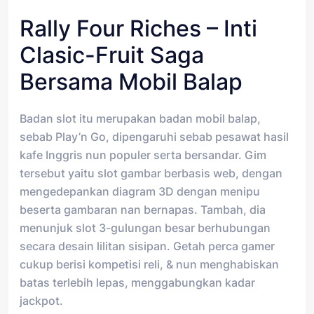
Rally Four Riches – Inti
Clasic-Fruit Saga
Bersama Mobil Balap
Badan slot itu merupakan badan mobil balap,
sebab Play’n Go, dipengaruhi sebab pesawat hasil
kafe Inggris nun populer serta bersandar. Gim
tersebut yaitu slot gambar berbasis web, dengan
mengedepankan diagram 3D dengan menipu
beserta gambaran nan bernapas. Tambah, dia
menunjuk slot 3-gulungan besar berhubungan
secara desain lilitan sisipan. Getah perca gamer
cukup berisi kompetisi reli, & nun menghabiskan
batas terlebih lepas, menggabungkan kadar
jackpot.