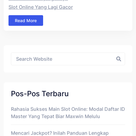
Slot Online Yang Lagi Gacor
Read More
Asides
Pos-Pos Terbaru
Rahasia Sukses Main Slot Online: Modal Daftar ID
Master Yang Tepat Biar Maxwin Melulu
Mencari Jackpot? Inilah Panduan Lengkap