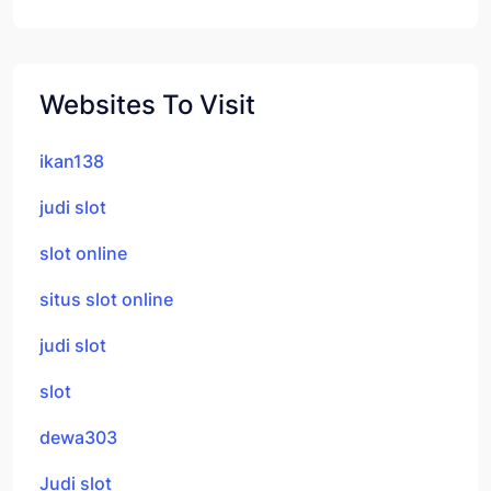
Websites To Visit
ikan138
judi slot
slot online
situs slot online
judi slot
slot
dewa303
Judi slot