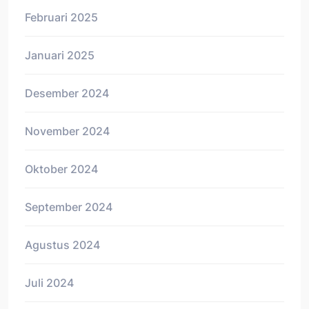
Februari 2025
Januari 2025
Desember 2024
November 2024
Oktober 2024
September 2024
Agustus 2024
Juli 2024