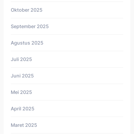
Oktober 2025
September 2025
Agustus 2025
Juli 2025
Juni 2025
Mei 2025
April 2025
Maret 2025