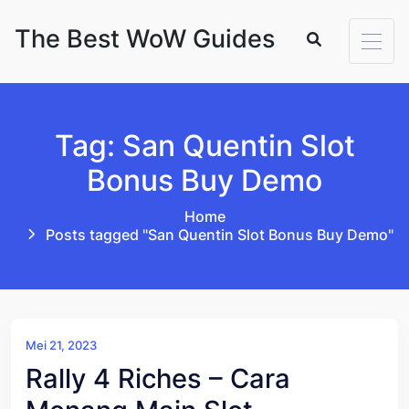
Skip to content
The Best WoW Guides
Tag: San Quentin Slot
Bonus Buy Demo
Home
Posts tagged "San Quentin Slot Bonus Buy Demo"
Mei 21, 2023
Rally 4 Riches – Cara