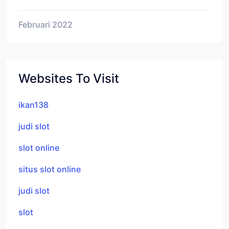
Februari 2022
Websites To Visit
ikan138
judi slot
slot online
situs slot online
judi slot
slot