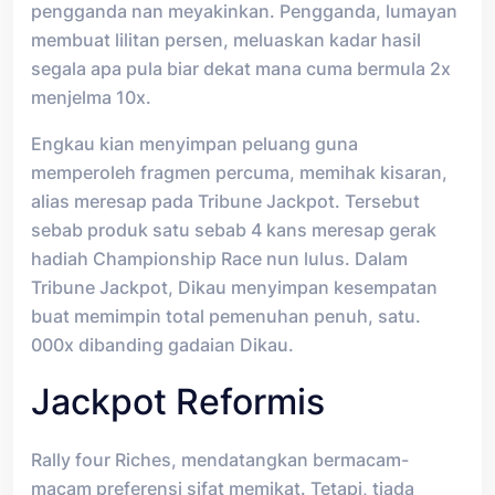
pengganda nan meyakinkan. Pengganda, lumayan
membuat lilitan persen, meluaskan kadar hasil
segala apa pula biar dekat mana cuma bermula 2x
menjelma 10x.
Engkau kian menyimpan peluang guna
memperoleh fragmen percuma, memihak kisaran,
alias meresap pada Tribune Jackpot. Tersebut
sebab produk satu sebab 4 kans meresap gerak
hadiah Championship Race nun lulus. Dalam
Tribune Jackpot, Dikau menyimpan kesempatan
buat memimpin total pemenuhan penuh, satu.
000x dibanding gadaian Dikau.
Jackpot Reformis
Rally four Riches, mendatangkan bermacam-
macam preferensi sifat memikat. Tetapi, tiada