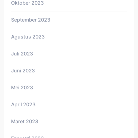
Oktober 2023
September 2023
Agustus 2023
Juli 2023
Juni 2023
Mei 2023
April 2023
Maret 2023