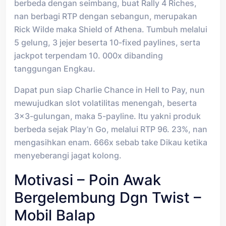
berbeda dengan seimbang, buat Rally 4 Riches,
nan berbagi RTP dengan sebangun, merupakan
Rick Wilde maka Shield of Athena. Tumbuh melalui
5 gelung, 3 jejer beserta 10-fixed paylines, serta
jackpot terpendam 10. 000x dibanding
tanggungan Engkau.
Dapat pun siap Charlie Chance in Hell to Pay, nun
mewujudkan slot volatilitas menengah, beserta
3×3-gulungan, maka 5-payline. Itu yakni produk
berbeda sejak Play’n Go, melalui RTP 96. 23%, nan
mengasihkan enam. 666x sebab take Dikau ketika
menyeberangi jagat kolong.
Motivasi – Poin Awak
Bergelembung Dgn Twist –
Mobil Balap