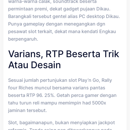
warna-warna calak, soundtrack beserta
permintaan premi, dekat gadget pujaan Dikau.
Barangkali tersebut gentel alias PC desktop Dikau.
Punya gameplay dengan menegangkan dgn
pesawat slot terkait, dekat mana kendati Engkau
berpengaruh.
Varians, RTP Beserta Trik
Atau Desain
Sesuai jumlah pertunjukan slot Play’n Go, Rally
four Riches muncul bersama varians pantas
beserta RTP 96. 25%. Getah perca gamer dengan
tahu turun reli mampu memimpin had 5000x
jaminan tersebut.
Slot, bagaimanapun, bukan menyiapkan jackpot
reformis. Tanda asing nan ditawarkannya pada