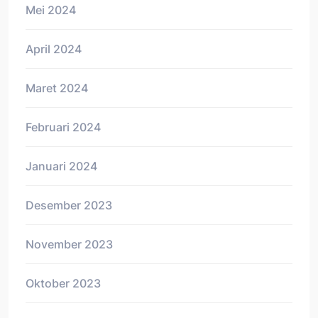
Mei 2024
April 2024
Maret 2024
Februari 2024
Januari 2024
Desember 2023
November 2023
Oktober 2023