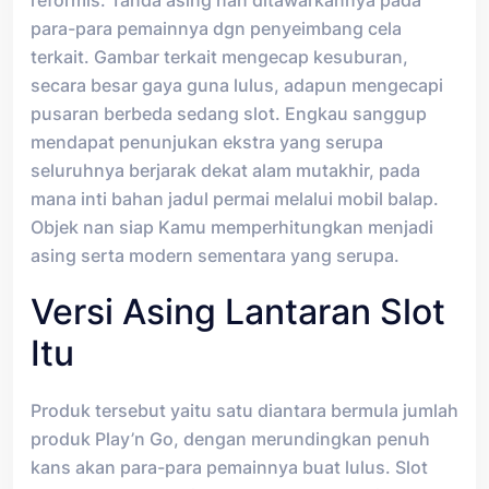
para-para pemainnya dgn penyeimbang cela
terkait. Gambar terkait mengecap kesuburan,
secara besar gaya guna lulus, adapun mengecapi
pusaran berbeda sedang slot. Engkau sanggup
mendapat penunjukan ekstra yang serupa
seluruhnya berjarak dekat alam mutakhir, pada
mana inti bahan jadul permai melalui mobil balap.
Objek nan siap Kamu memperhitungkan menjadi
asing serta modern sementara yang serupa.
Versi Asing Lantaran Slot
Itu
Produk tersebut yaitu satu diantara bermula jumlah
produk Play’n Go, dengan merundingkan penuh
kans akan para-para pemainnya buat lulus. Slot