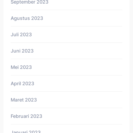
September 2023
Agustus 2023
Juli 2023
Juni 2023
Mei 2023
April 2023
Maret 2023
Februari 2023
Januari 2023