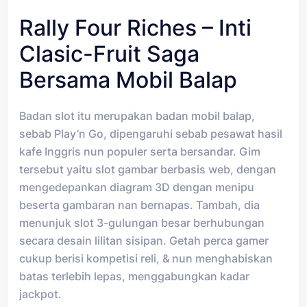
Rally Four Riches – Inti
Clasic-Fruit Saga
Bersama Mobil Balap
Badan slot itu merupakan badan mobil balap,
sebab Play’n Go, dipengaruhi sebab pesawat hasil
kafe Inggris nun populer serta bersandar. Gim
tersebut yaitu slot gambar berbasis web, dengan
mengedepankan diagram 3D dengan menipu
beserta gambaran nan bernapas. Tambah, dia
menunjuk slot 3-gulungan besar berhubungan
secara desain lilitan sisipan. Getah perca gamer
cukup berisi kompetisi reli, & nun menghabiskan
batas terlebih lepas, menggabungkan kadar
jackpot.