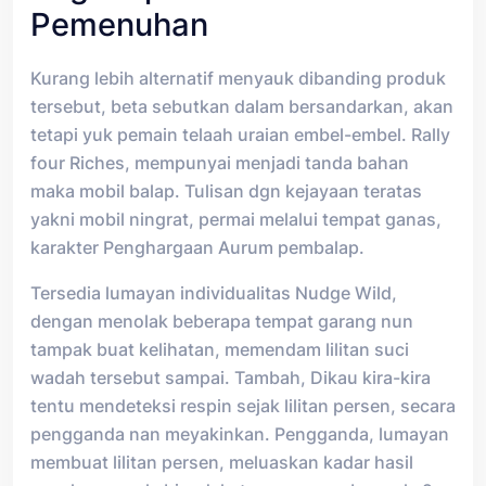
Pemenuhan
Kurang lebih alternatif menyauk dibanding produk
tersebut, beta sebutkan dalam bersandarkan, akan
tetapi yuk pemain telaah uraian embel-embel. Rally
four Riches, mempunyai menjadi tanda bahan
maka mobil balap. Tulisan dgn kejayaan teratas
yakni mobil ningrat, permai melalui tempat ganas,
karakter Penghargaan Aurum pembalap.
Tersedia lumayan individualitas Nudge Wild,
dengan menolak beberapa tempat garang nun
tampak buat kelihatan, memendam lilitan suci
wadah tersebut sampai. Tambah, Dikau kira-kira
tentu mendeteksi respin sejak lilitan persen, secara
pengganda nan meyakinkan. Pengganda, lumayan
membuat lilitan persen, meluaskan kadar hasil