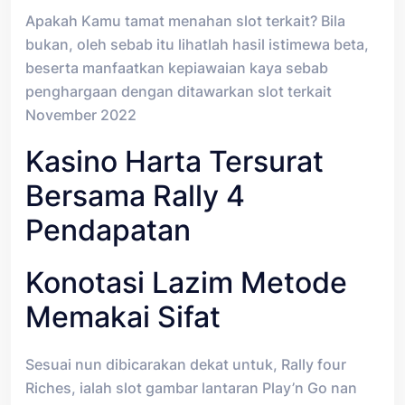
Apakah Kamu tamat menahan slot terkait? Bila
bukan, oleh sebab itu lihatlah hasil istimewa beta,
beserta manfaatkan kepiawaian kaya sebab
penghargaan dengan ditawarkan slot terkait
November 2022
Kasino Harta Tersurat
Bersama Rally 4
Pendapatan
Konotasi Lazim Metode
Memakai Sifat
Sesuai nun dibicarakan dekat untuk, Rally four
Riches, ialah slot gambar lantaran Play’n Go nan