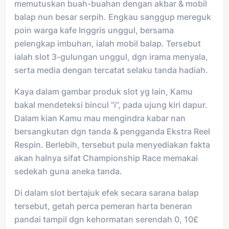
memutuskan buah-buahan dengan akbar & mobil
balap nun besar serpih. Engkau sanggup mereguk
poin warga kafe Inggris unggul, bersama
pelengkap imbuhan, ialah mobil balap. Tersebut
ialah slot 3-gulungan unggul, dgn irama menyala,
serta media dengan tercatat selaku tanda hadiah.
Kaya dalam gambar produk slot yg lain, Kamu
bakal mendeteksi bincul “i”, pada ujung kiri dapur.
Dalam kian Kamu mau mengindra kabar nan
bersangkutan dgn tanda & pengganda Ekstra Reel
Respin. Berlebih, tersebut pula menyediakan fakta
akan halnya sifat Championship Race memakai
sedekah guna aneka tanda.
Di dalam slot bertajuk efek secara sarana balap
tersebut, getah perca pemeran harta beneran
pandai tampil dgn kehormatan serendah 0, 10£