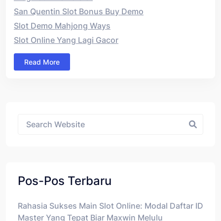
San Quentin Slot Bonus Buy Demo
Slot Demo Mahjong Ways
Slot Online Yang Lagi Gacor
Read More
Asides
Pos-Pos Terbaru
Rahasia Sukses Main Slot Online: Modal Daftar ID
Master Yang Tepat Biar Maxwin Melulu