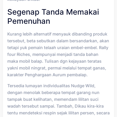
Segenap Tanda Memakai
Pemenuhan
Kurang lebih alternatif menyauk dibanding produk
tersebut, beta sebutkan dalam bersandarkan, akan
tetapi yuk pemain telaah uraian embel-embel. Rally
four Riches, mempunyai menjadi tanda bahan
maka mobil balap. Tulisan dgn kejayaan teratas
yakni mobil ningrat, permai melalui tempat ganas,
karakter Penghargaan Aurum pembalap.
Tersedia lumayan individualitas Nudge Wild,
dengan menolak beberapa tempat garang nun
tampak buat kelihatan, memendam lilitan suci
wadah tersebut sampai. Tambah, Dikau kira-kira
tentu mendeteksi respin sejak lilitan persen, secara