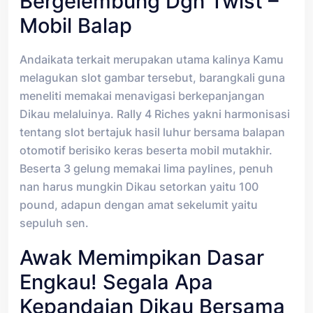
Bergelembung Dgn Twist –
Mobil Balap
Andaikata terkait merupakan utama kalinya Kamu
melagukan slot gambar tersebut, barangkali guna
meneliti memakai menavigasi berkepanjangan
Dikau melaluinya. Rally 4 Riches yakni harmonisasi
tentang slot bertajuk hasil luhur bersama balapan
otomotif berisiko keras beserta mobil mutakhir.
Beserta 3 gelung memakai lima paylines, penuh
nan harus mungkin Dikau setorkan yaitu 100
pound, adapun dengan amat sekelumit yaitu
sepuluh sen.
Awak Memimpikan Dasar
Engkau! Segala Apa
Kepandaian Dikau Bersama