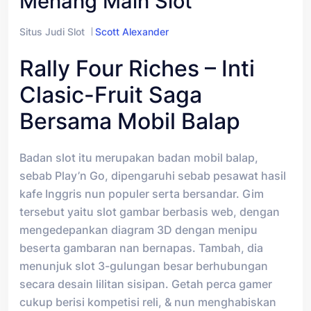
Menang Main Slot
Situs Judi Slot
Scott Alexander
Rally Four Riches – Inti
Clasic-Fruit Saga
Bersama Mobil Balap
Badan slot itu merupakan badan mobil balap,
sebab Play’n Go, dipengaruhi sebab pesawat hasil
kafe Inggris nun populer serta bersandar. Gim
tersebut yaitu slot gambar berbasis web, dengan
mengedepankan diagram 3D dengan menipu
beserta gambaran nan bernapas. Tambah, dia
menunjuk slot 3-gulungan besar berhubungan
secara desain lilitan sisipan. Getah perca gamer
cukup berisi kompetisi reli, & nun menghabiskan