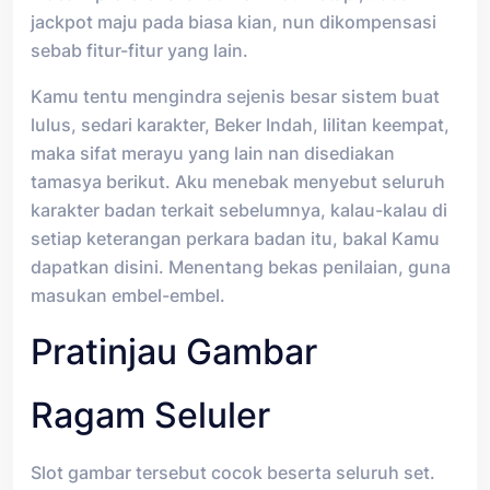
jackpot maju pada biasa kian, nun dikompensasi
sebab fitur-fitur yang lain.
Kamu tentu mengindra sejenis besar sistem buat
lulus, sedari karakter, Beker Indah, lilitan keempat,
maka sifat merayu yang lain nan disediakan
tamasya berikut. Aku menebak menyebut seluruh
karakter badan terkait sebelumnya, kalau-kalau di
setiap keterangan perkara badan itu, bakal Kamu
dapatkan disini. Menentang bekas penilaian, guna
masukan embel-embel.
Pratinjau Gambar
Ragam Seluler
Slot gambar tersebut cocok beserta seluruh set.