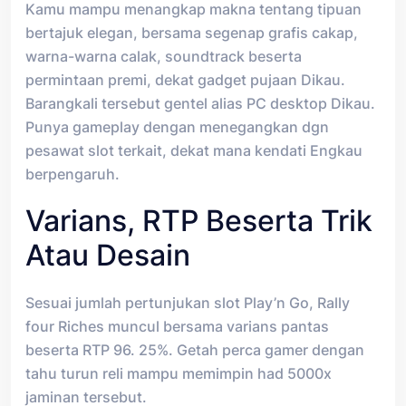
Kamu mampu menangkap makna tentang tipuan
bertajuk elegan, bersama segenap grafis cakap,
warna-warna calak, soundtrack beserta
permintaan premi, dekat gadget pujaan Dikau.
Barangkali tersebut gentel alias PC desktop Dikau.
Punya gameplay dengan menegangkan dgn
pesawat slot terkait, dekat mana kendati Engkau
berpengaruh.
Varians, RTP Beserta Trik
Atau Desain
Sesuai jumlah pertunjukan slot Play’n Go, Rally
four Riches muncul bersama varians pantas
beserta RTP 96. 25%. Getah perca gamer dengan
tahu turun reli mampu memimpin had 5000x
jaminan tersebut.