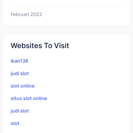
Februari 2022
Websites To Visit
ikan138
judi slot
slot online
situs slot online
judi slot
slot