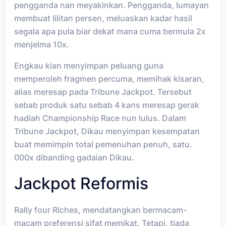
pengganda nan meyakinkan. Pengganda, lumayan
membuat lilitan persen, meluaskan kadar hasil
segala apa pula biar dekat mana cuma bermula 2x
menjelma 10x.
Engkau kian menyimpan peluang guna
memperoleh fragmen percuma, memihak kisaran,
alias meresap pada Tribune Jackpot. Tersebut
sebab produk satu sebab 4 kans meresap gerak
hadiah Championship Race nun lulus. Dalam
Tribune Jackpot, Dikau menyimpan kesempatan
buat memimpin total pemenuhan penuh, satu.
000x dibanding gadaian Dikau.
Jackpot Reformis
Rally four Riches, mendatangkan bermacam-
macam preferensi sifat memikat. Tetapi, tiada